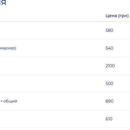
ия
Цена (грн)
580
омаркер)
540
2100
500
 + общий
890
610