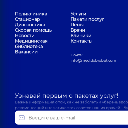
Поликлиника
Услуги
Стационар
Пакети послуг
Диагностика
Цены
Скорая помощь
Врачи
Новости
Клиники
Медицинская
Контакты
библиотека
Вакансии
Почта:
info@med.dobrobut.com
Узнавай первым о пакетах услуг!
Важна информация о том, как не заболеть и уберечь здо
рекомендаций и тематических советов наших врачей… Бу