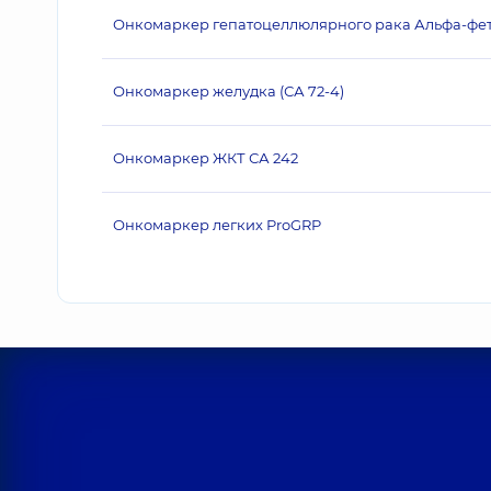
Онкомаркер гепатоцеллюлярного рака Альфа-фе
Онкомаркер желудка (СА 72-4)
Онкомаркер ЖКТ СА 242
Онкомаркер легких ProGRP