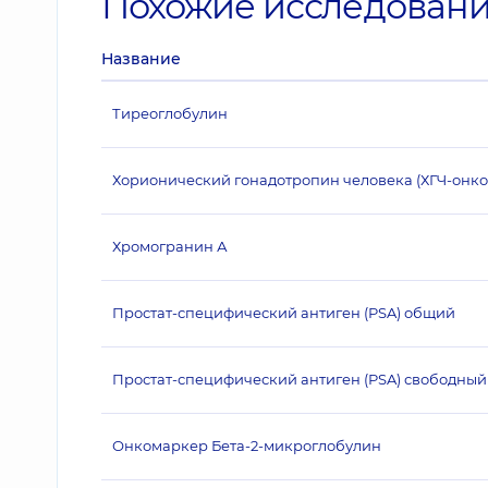
Похожие исследован
Название
Тиреоглобулин
Хорионический гонадотропин человека (ХГЧ-онк
Хромогранин А
Простат-специфический антиген (PSA) общий
Простат-специфический антиген (PSA) свободный
Онкомаркер Бета-2-микроглобулин