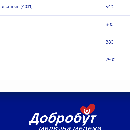
топротеин (АФП)
540
800
880
2500