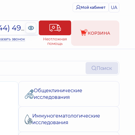
UA
Мой кабинет
(044) 495-2-888
КОРЗИНА
казать звонок
Неотложная
помощь
Поиск
Общеклинические
исследования
Иммуногематологические
исследования