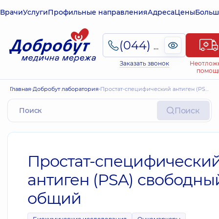
Врачи
Услуги
Профильные направления
Адреса
Цены
Больш
(044) 495-2-888
Заказать звонок
Неотлож
помощ
Главная
Добробут лаборатория
Простат-специфический антиген (PSA) свободный + общий
Поиск
Простат-специфически
антиген (PSA) свободны
общий