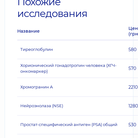
Похожие
исследования
Цен
Название
(грн
Тиреоглобулин
580
Хорионический гонадотропин человека (ХГЧ-
570
онкомаркер)
Хромогранин А
2210
Нейроэнолаза (NSE)
1280
Простат-специфический антиген (PSA) общий
530