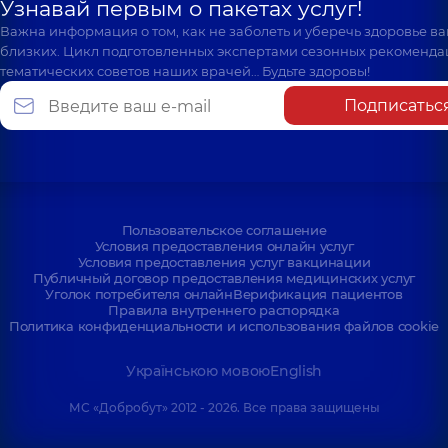
Узнавай первым о пакетах услуг!
Важна информация о том, как не заболеть и уберечь здоровье в
близких. Цикл подготовленных экспертами сезонных рекоменда
тематических советов наших врачей… Будьте здоровы!
Подписатьс
Пользовательское соглашение
Условия предоставления онлайн услуг
Условия предоставления услуг вакцинации
Публичный договор предоставления медицинских услуг
Уголок потребителя онлайн
Верификация пациентов
Правила внутреннего распорядка
Политика конфиденциальности и использования файлов cookie
Українською мовою
English
МС «Добробут» 2012 - 2026. Все права защищены