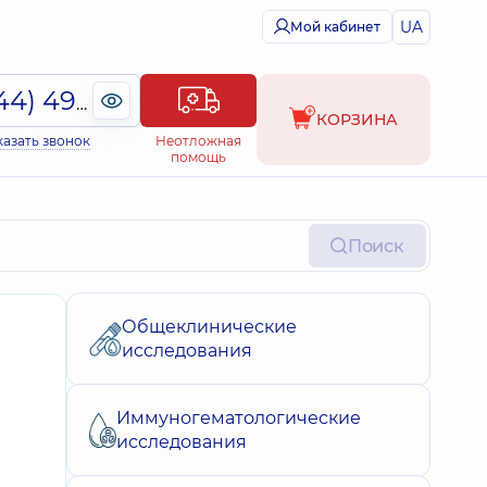
UA
Мой кабинет
(044) 495-2-888
КОРЗИНА
казать звонок
Неотложная
помощь
Поиск
Общеклинические
исследования
Иммуногематологические
исследования