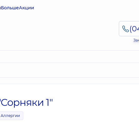
ы
Больше
Акции
За
Сорняки 1"
Аллергии