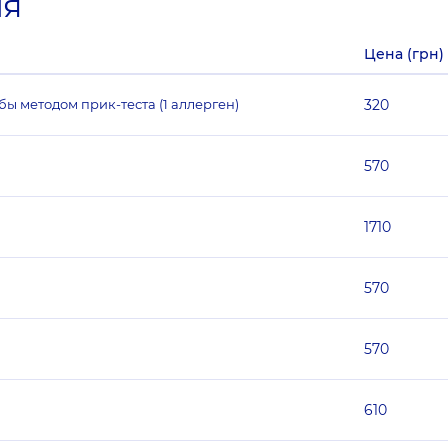
ия
Цена (грн)
 методом прик-теста (1 аллерген)
320
570
1710
570
570
610