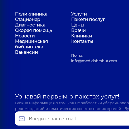
Поликлиника
Услуги
Стационар
Пакети послуг
Диагностика
Цены
Скорая помощь
Врачи
Новости
Клиники
Медицинская
Контакты
библиотека
Вакансии
Почта:
info@med.dobrobut.com
Узнавай первым о пакетах услуг!
Важна информация о том, как не заболеть и уберечь здо
рекомендаций и тематических советов наших врачей… Бу