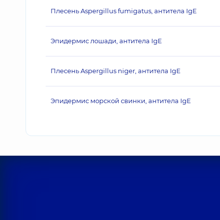
Плесень Aspergillus fumigatus, антитела IgE
Эпидермис лошади, антитела IgE
Плесень Aspergillus niger, антитела IgE
Эпидермис морской свинки, антитела IgE