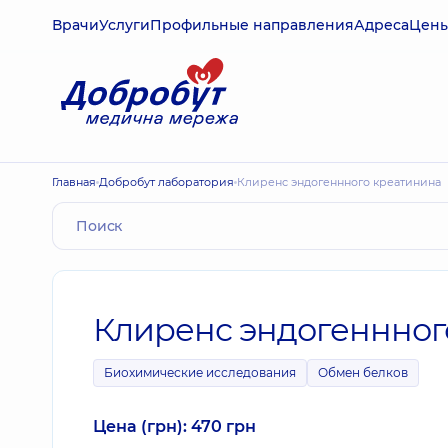
Врачи
Услуги
Профильные направления
Адреса
Цен
Главная
Добробут лаборатория
Клиренс эндогеннного креатинина
Клиренс эндогеннног
Биохимические исследования
Обмен белков
Цена (грн): 470 грн