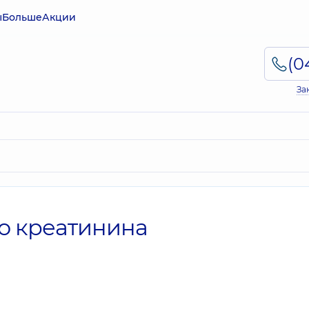
ы
Больше
Акции
За
о креатинина