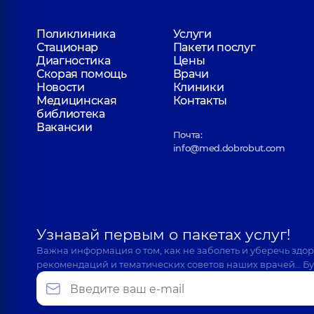
Поликлиника
Услуги
Стационар
Пакети послуг
Диагностика
Цены
Скорая помощь
Врачи
Новости
Клиники
Медицинская
Контакты
библиотека
Вакансии
Почта:
info@med.dobrobut.com
Узнавай первым о пакетах услуг!
Важна информация о том, как не заболеть и уберечь здо
рекомендаций и тематических советов наших врачей… Бу