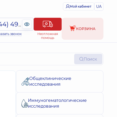
UA
Мой кабинет
(044) 495-2-888
КОРЗИНА
казать звонок
Неотложная
помощь
Поиск
Общеклинические
исследования
Иммуногематологические
исследования