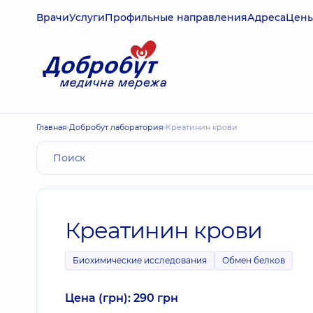
Врачи
Услуги
Профильные направления
Адреса
Цен
Главная
Добробут лаборатория
Креатинин крови
Креатинин крови
Биохимические исследования
Обмен белков
Цена (грн): 290 грн