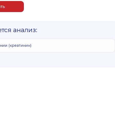
ать
ется анализ:
нии (креатинин)