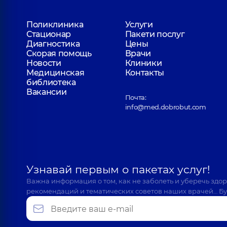
Поликлиника
Услуги
Стационар
Пакети послуг
Диагностика
Цены
Скорая помощь
Врачи
Новости
Клиники
Медицинская
Контакты
библиотека
Вакансии
Почта:
info@med.dobrobut.com
Узнавай первым о пакетах услуг!
Важна информация о том, как не заболеть и уберечь здо
рекомендаций и тематических советов наших врачей… Бу