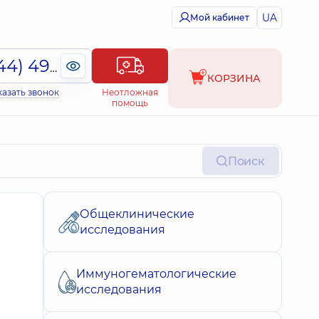
UA
Мой кабинет
(044) 495-2-888
КОРЗИНА
казать звонок
Неотложная
помощь
Поиск
Общеклинические
исследования
Иммуногематологические
исследования