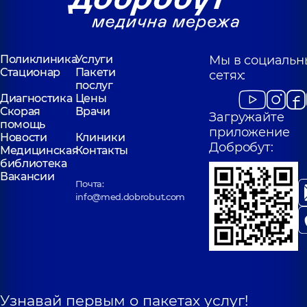
Поликлиника
Услуги
Мы в социальн
Стационар
Пакети
сетях:
послуг
Диагностика
Цены
Скорая
Врачи
Загружайте
помощь
приложение
Новости
Клиники
Добробут:
Медицинская
Контакты
библиотека
Вакансии
Почта:
info@med.dobrobut.com
Узнавай первым о пакетах услуг!