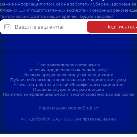
Важна информация о том, как не заболеть и уберечь здоровье в
близких. Цикл подготовленных экспертами сезонных рекоменда
тематических советов наших врачей… Будьте здоровы!
Подписатьс
Пользовательское соглашение
Условия предоставления онлайн услуг
Условия предоставления услуг вакцинации
Публичный договор предоставления медицинских услуг
Уголок потребителя онлайн
Верификация пациентов
Правила внутреннего распорядка
Политика конфиденциальности и использования файлов cookie
Українською мовою
English
МС «Добробут» 2012 - 2026. Все права защищены