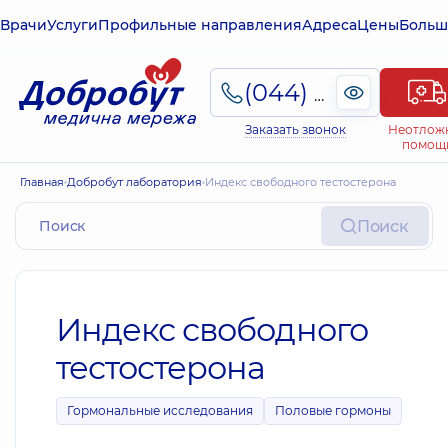
Врачи
Услуги
Профильные направления
Адреса
Цены
Больш
(044) 495-2-888
Заказать звонок
Неотлож
помощ
Главная
Добробут лаборатория
Индекс свободного тестостерона
Поиск
Индекс свободного
тестостерона
Гормональные исследования
Половые гормоны