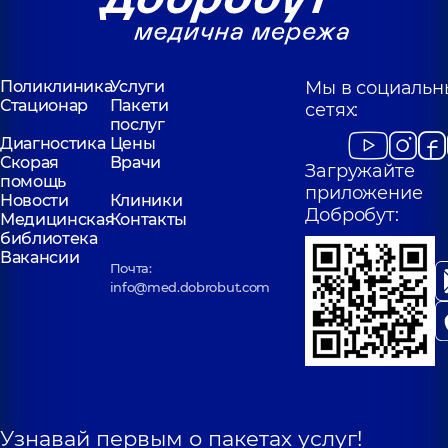
Поликлиника
Услуги
Мы в социальн
Стационар
Пакети
сетях:
послуг
Диагностика
Цены
Скорая
Врачи
Загружайте
помощь
приложение
Новости
Клиники
Добробут:
Медицинская
Контакты
библиотека
Вакансии
Почта:
info@med.dobrobut.com
Узнавай первым о пакетах услуг!