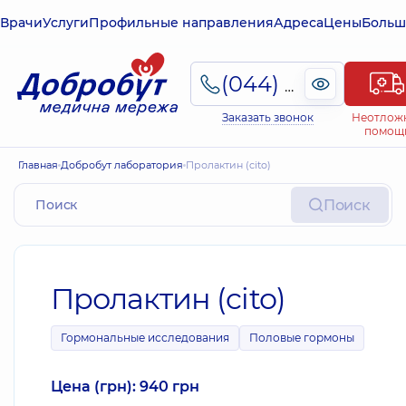
Врачи
Услуги
Профильные направления
Адреса
Цены
Больш
(044) 495-2-888
Заказать звонок
Неотлож
помощ
Главная
Добробут лаборатория
Пролактин (cito)
Поиск
Пролактин (cito)
Гормональные исследования
Половые гормоны
Цена (грн): 940 грн