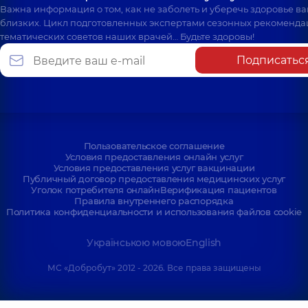
Важна информация о том, как не заболеть и уберечь здоровье в
близких. Цикл подготовленных экспертами сезонных рекоменда
тематических советов наших врачей… Будьте здоровы!
Подписатьс
Пользовательское соглашение
Условия предоставления онлайн услуг
Условия предоставления услуг вакцинации
Публичный договор предоставления медицинских услуг
Уголок потребителя онлайн
Верификация пациентов
Правила внутреннего распорядка
Политика конфиденциальности и использования файлов cookie
Українською мовою
English
МС «Добробут» 2012 - 2026. Все права защищены