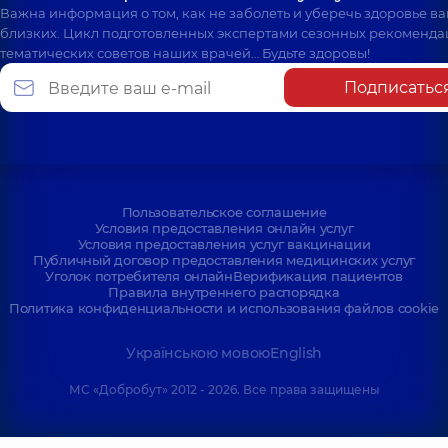
Важна информация о том, как не заболеть и уберечь здоровье в
близких. Цикл подготовленных экспертами сезонных рекоменда
тематических советов наших врачей… Будьте здоровы!
Подписатьс
Пользовательское соглашение
Условия предоставления онлайн услуг
Условия предоставления услуг вакцинации
Публичный договор предоставления медицинских услуг
Уголок потребителя онлайн
Верификация пациентов
Правила внутреннего распорядка
Политика конфиденциальности и использования файлов cookie
Українською мовою
English
МС «Добробут» 2012 - 2026. Все права защищены