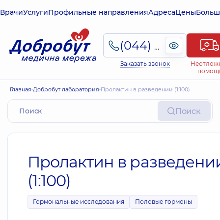
Врачи
Услуги
Профильные направления
Адреса
Цены
Больш
(044) 495-2-888
Заказать звонок
Неотлож
помощ
Главная
Добробут лаборатория
Пролактин в разведении (1:100)
Поиск
Пролактин в разведени
(1:100)
Гормональные исследования
Половые гормоны