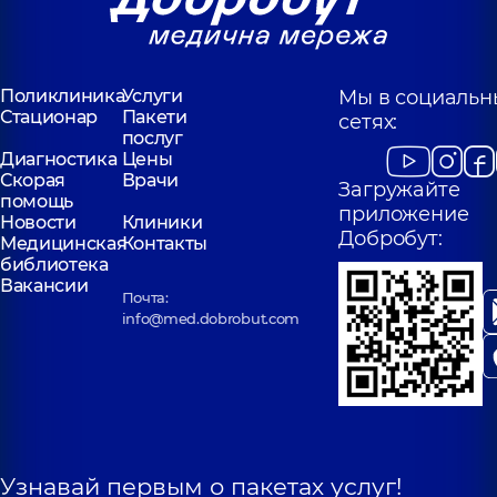
Поликлиника
Услуги
Мы в социальн
Стационар
Пакети
сетях:
послуг
Диагностика
Цены
Скорая
Врачи
Загружайте
помощь
приложение
Новости
Клиники
Добробут:
Медицинская
Контакты
библиотека
Вакансии
Почта:
info@med.dobrobut.com
Узнавай первым о пакетах услуг!