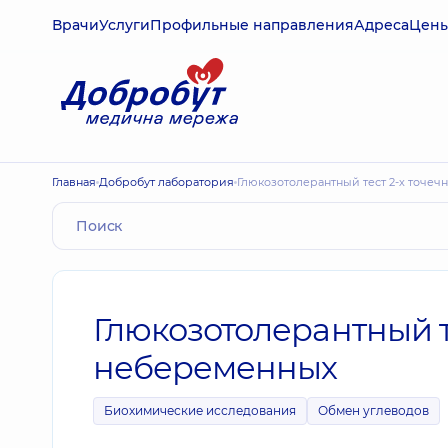
Врачи
Услуги
Профильные направления
Адреса
Цен
Главная
Добробут лаборатория
Глюкозотолерантный тест 2-х точе
Глюкозотолерантный т
небеременных
Биохимические исследования
Обмен углеводов