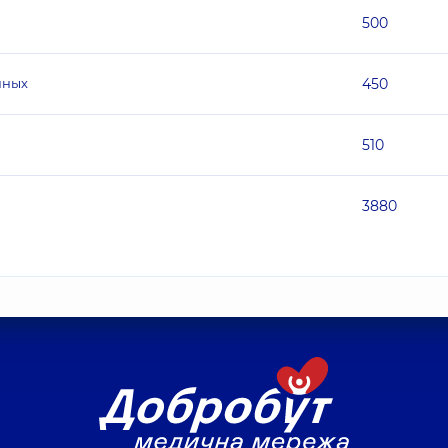
500
нных
450
510
3880