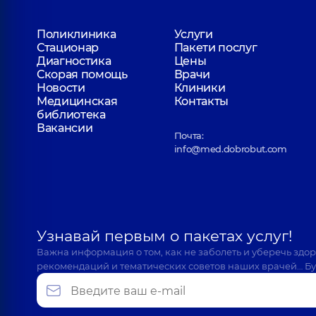
Поликлиника
Услуги
Стационар
Пакети послуг
Диагностика
Цены
Скорая помощь
Врачи
Новости
Клиники
Медицинская
Контакты
библиотека
Вакансии
Почта:
info@med.dobrobut.com
Узнавай первым о пакетах услуг!
Важна информация о том, как не заболеть и уберечь здо
рекомендаций и тематических советов наших врачей… Бу