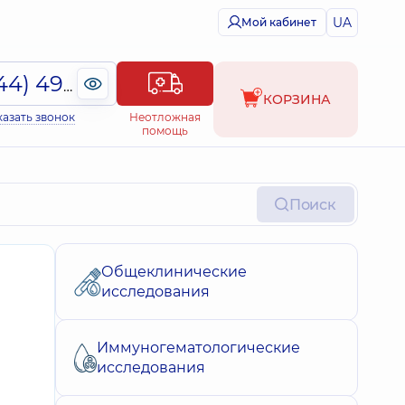
UA
Мой кабинет
(044) 495-2-888
КОРЗИНА
казать звонок
Неотложная
помощь
Поиск
Общеклинические
исследования
Иммуногематологические
исследования