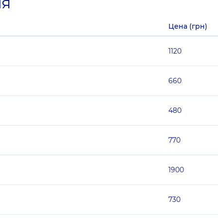
ия
Цена (грн)
1120
660
480
770
1900
730