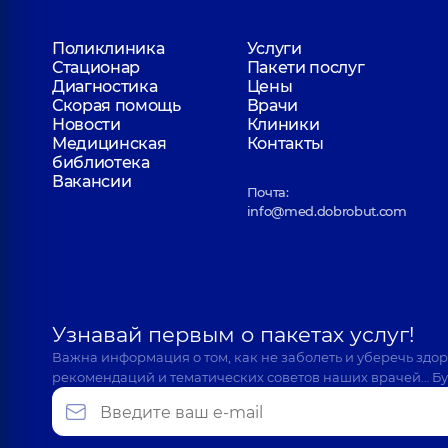
Поликлиника
Услуги
Стационар
Пакети послуг
Диагностика
Цены
Скорая помощь
Врачи
Новости
Клиники
Медицинская
Контакты
библиотека
Вакансии
Почта:
info@med.dobrobut.com
Узнавай первым о пакетах услуг!
Важна информация о том, как не заболеть и уберечь здо
рекомендаций и тематических советов наших врачей… Бу