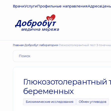
Врачи
Услуги
Профильные направления
Адреса
Цен
Главная
Добробут лаборатория
Глюкозотолерантный тест 3-точечн
Глюкозотолерантный т
беременных
Биохимические исследования
Обмен углеводов