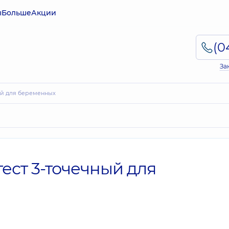
ы
Больше
Акции
За
ый для беременных
ест 3-точечный для