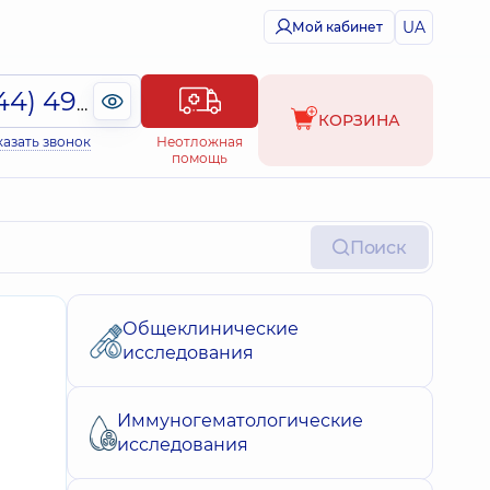
UA
Мой кабинет
(044) 495-2-888
КОРЗИНА
казать звонок
Неотложная
помощь
Поиск
Общеклинические
исследования
Иммуногематологические
исследования