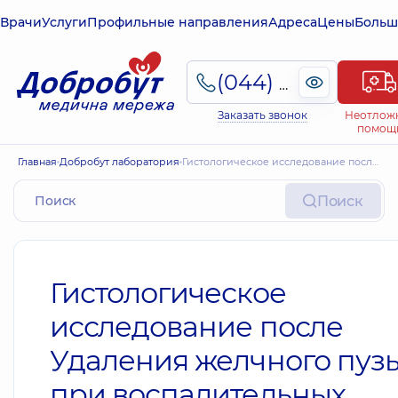
Врачи
Услуги
Профильные направления
Адреса
Цены
Больш
(044) 495-2-888
Заказать звонок
Неотлож
помощ
Главная
Добробут лаборатория
Гистологическое исследование после Удаления желчного пузыря при воспалительных процессах
Поиск
Гистологическое
исследование после
Удаления желчного пуз
при воспалительных