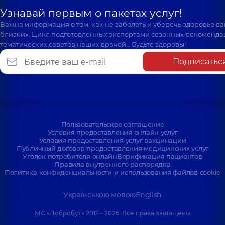
Узнавай первым о пакетах услуг!
Важна информация о том, как не заболеть и уберечь здоровье в
близких. Цикл подготовленных экспертами сезонных рекоменда
тематических советов наших врачей… Будьте здоровы!
Подписатьс
Пользовательское соглашение
Условия предоставления онлайн услуг
Условия предоставления услуг вакцинации
Публичный договор предоставления медицинских услуг
Уголок потребителя онлайн
Верификация пациентов
Правила внутреннего распорядка
Политика конфиденциальности и использования файлов cookie
Українською мовою
English
МС «Добробут» 2012 - 2026. Все права защищены