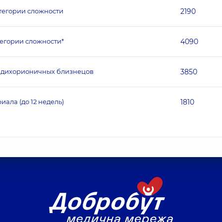
тегории сложности
2190
егории сложности*
4090
к дихорионичных близнецов
3850
ала (до 12 недель)
1810