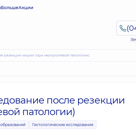
ы
Больше
Акции
За
ле резекции кишки (при неопухолевой патологии)
ледование после резекции
вой патологии)
ообразований
Гистологические исследования