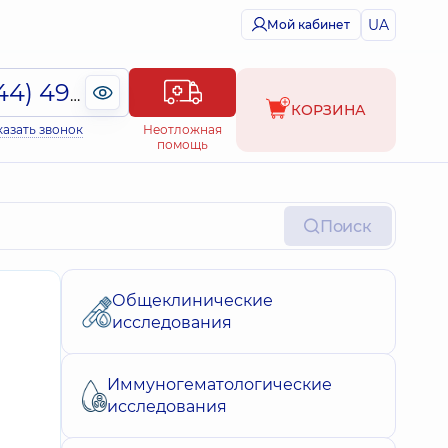
UA
Мой кабинет
(044) 495-2-888
КОРЗИНА
казать звонок
Неотложная
помощь
Поиск
Общеклинические
исследования
Иммуногематологические
исследования