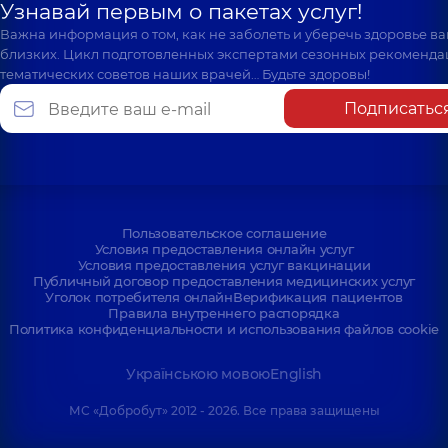
Узнавай первым о пакетах услуг!
Важна информация о том, как не заболеть и уберечь здоровье в
близких. Цикл подготовленных экспертами сезонных рекоменда
тематических советов наших врачей… Будьте здоровы!
Подписатьс
Пользовательское соглашение
Условия предоставления онлайн услуг
Условия предоставления услуг вакцинации
Публичный договор предоставления медицинских услуг
Уголок потребителя онлайн
Верификация пациентов
Правила внутреннего распорядка
Политика конфиденциальности и использования файлов cookie
Українською мовою
English
МС «Добробут» 2012 - 2026. Все права защищены