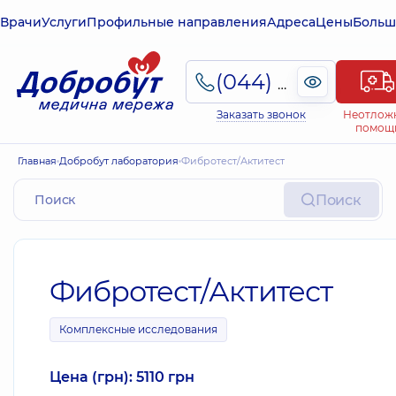
Врачи
Услуги
Профильные направления
Адреса
Цены
Больш
(044) 495-2-888
Заказать звонок
Неотлож
помощ
Главная
Добробут лаборатория
Фибротест/Актитест
Поиск
Фибротест/Актитест
Комплексные исследования
Цена (грн): 5110 грн