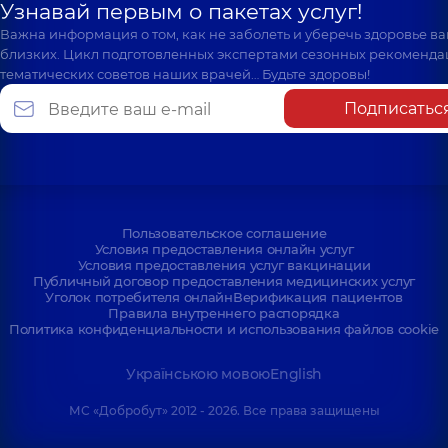
Узнавай первым о пакетах услуг!
Важна информация о том, как не заболеть и уберечь здоровье в
близких. Цикл подготовленных экспертами сезонных рекоменда
тематических советов наших врачей… Будьте здоровы!
Подписатьс
Пользовательское соглашение
Условия предоставления онлайн услуг
Условия предоставления услуг вакцинации
Публичный договор предоставления медицинских услуг
Уголок потребителя онлайн
Верификация пациентов
Правила внутреннего распорядка
Политика конфиденциальности и использования файлов cookie
Українською мовою
English
МС «Добробут» 2012 - 2026. Все права защищены