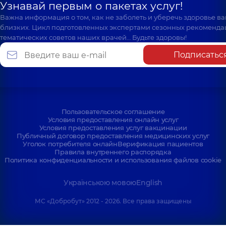
Узнавай первым о пакетах услуг!
Важна информация о том, как не заболеть и уберечь здоровье в
близких. Цикл подготовленных экспертами сезонных рекоменда
тематических советов наших врачей… Будьте здоровы!
Подписатьс
Пользовательское соглашение
Условия предоставления онлайн услуг
Условия предоставления услуг вакцинации
Публичный договор предоставления медицинских услуг
Уголок потребителя онлайн
Верификация пациентов
Правила внутреннего распорядка
Политика конфиденциальности и использования файлов cookie
Українською мовою
English
МС «Добробут» 2012 - 2026. Все права защищены