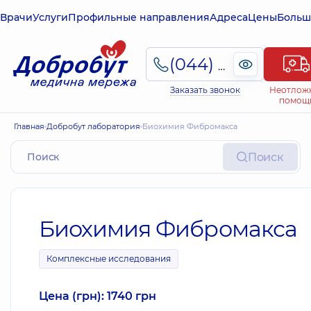
Врачи
Услуги
Профильные направления
Адреса
Цены
Больш
(044) 495-2-888
Заказать звонок
Неотлож
помощ
Главная
Добробут лаборатория
Биохимия Фибромакса
Поиск
Биохимия Фибромакса
Комплексные исследования
Цена (грн): 1740 грн