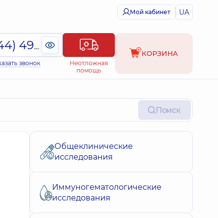
UA
Мой кабинет
(044) 495-2-888
КОРЗИНА
казать звонок
Неотложная
помощь
Поиск
Общеклинические
исследования
Иммуногематологические
исследования