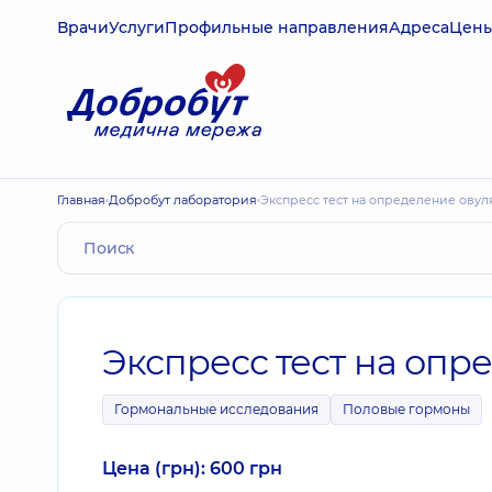
Врачи
Услуги
Профильные направления
Адреса
Цен
Главная
Добробут лаборатория
Экспресс тест на определение ову
Экспресс тест на опр
Гормональные исследования
Половые гормоны
Цена (грн): 600 грн