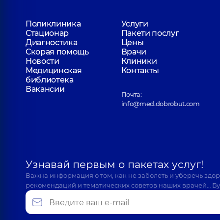
Поликлиника
Услуги
Стационар
Пакети послуг
Диагностика
Цены
Скорая помощь
Врачи
Новости
Клиники
Медицинская
Контакты
библиотека
Вакансии
Почта:
info@med.dobrobut.com
Узнавай первым о пакетах услуг!
Важна информация о том, как не заболеть и уберечь здо
рекомендаций и тематических советов наших врачей… Бу