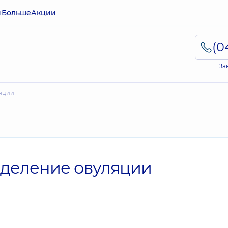
ы
Больше
Акции
За
ляции
еделение овуляции