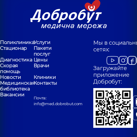
Поликлиника
Услуги
Мы в социальн
Стационар
Пакети
сетях:
послуг
Диагностика
Цены
Скорая
Врачи
Загружайте
помощь
приложение
Новости
Клиники
Добробут:
Медицинская
Контакты
библиотека
Вакансии
Почта:
info@med.dobrobut.com