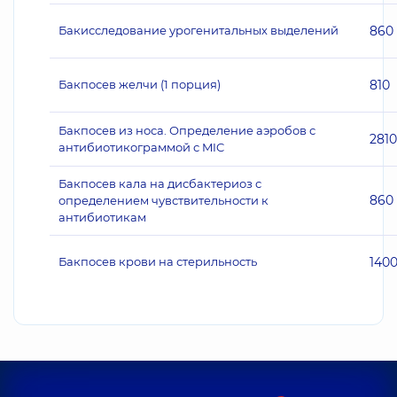
Бакисследование урогенитальных выделений
860
Бакпосев желчи (1 порция)
810
Бакпосев из носа. Определение аэробов с
2810
антибиотикограммой с MIC
Бакпосев кала на дисбактериоз с
860
определением чувствительности к
антибиотикам
Бакпосев крови на стерильность
140