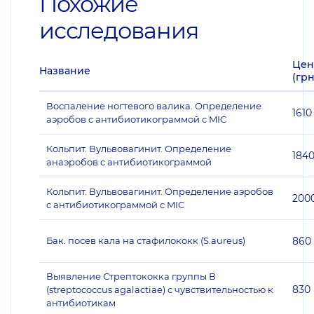
Похожие
исследования
Цен
Название
(грн
Воспаление ногтевого валика. Определение
1610
аэробов с антибиотикограммой с MIC
Кольпит. Вульвовагинит. Определение
184
анаэробов с антибиотикограммой
Кольпит. Вульвовагинит. Определение аэробов
200
с антибиотикограммой с MIC
Бак. посев кала на стафилококк (S.aureus)
860
Выявление Стрептококка группы В
830
(streptococcus agalactiae) с чувствительностью к
антибиотикам