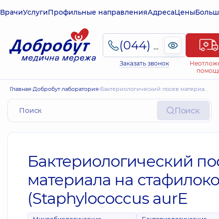
Врачи
Услуги
Профильные направления
Адреса
Цены
Больш
(044) 495-2-888
Заказать звонок
Неотлож
помощ
Главная
Добробут лаборатория
Бактериологический посев материала на стафилококк (Staphylococcus aurE
Поиск
Бактериологический по
материала на стафилок
(Staphylococcus aurE