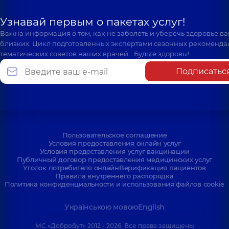
Узнавай первым о пакетах услуг!
Важна информация о том, как не заболеть и уберечь здоровье в
близких. Цикл подготовленных экспертами сезонных рекоменда
тематических советов наших врачей… Будьте здоровы!
Подписатьс
Пользовательское соглашение
Условия предоставления онлайн услуг
Условия предоставления услуг вакцинации
Публичный договор предоставления медицинских услуг
Уголок потребителя онлайн
Верификация пациентов
Правила внутреннего распорядка
Политика конфиденциальности и использования файлов cookie
Українською мовою
English
МС «Добробут» 2012 - 2026. Все права защищены