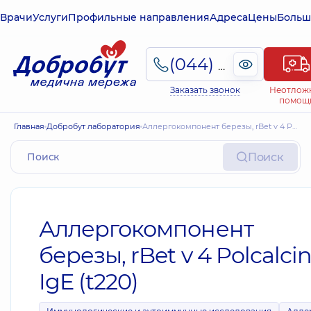
Врачи
Услуги
Профильные направления
Адреса
Цены
Больш
(044) 495-2-888
Заказать звонок
Неотлож
помощ
Главная
Добробут лаборатория
Аллергокомпонент березы, rBet v 4 Polcalcin, IgE (t220)
Поиск
Аллергокомпонент
березы, rBet v 4 Polcalcin
IgE (t220)