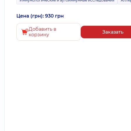
Иммунологические и аутоиммунные исследования
Алле
Цена (грн): 930 грн
Добавить в
Заказать
корзину