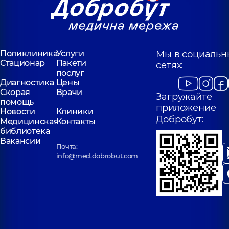
Поликлиника
Услуги
Мы в социальн
Стационар
Пакети
сетях:
послуг
Диагностика
Цены
Скорая
Врачи
Загружайте
помощь
приложение
Новости
Клиники
Добробут:
Медицинская
Контакты
библиотека
Вакансии
Почта:
info@med.dobrobut.com