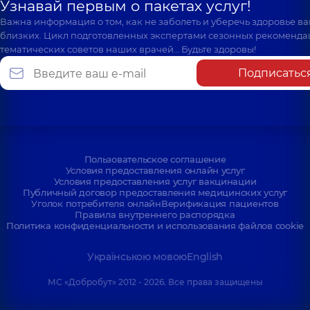
Узнавай первым о пакетах услуг!
Важна информация о том, как не заболеть и уберечь здоровье в
близких. Цикл подготовленных экспертами сезонных рекоменда
тематических советов наших врачей… Будьте здоровы!
Подписатьс
Пользовательское соглашение
Условия предоставления онлайн услуг
Условия предоставления услуг вакцинации
Публичный договор предоставления медицинских услуг
Уголок потребителя онлайн
Верификация пациентов
Правила внутреннего распорядка
Политика конфиденциальности и использования файлов cookie
Українською мовою
English
МС «Добробут» 2012 - 2026. Все права защищены