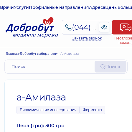
Врачи
Услуги
Профильные направления
Адреса
Цены
Больш
(044) 495-2-888
Заказать звонок
Неотлож
помощ
Главная
Добробут лаборатория
а-Амилаза
Поиск
а-Амилаза
Биохимические исследования
Ферменты
Цена (грн): 300 грн