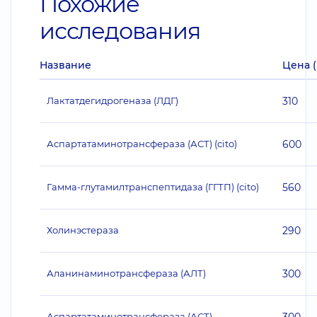
Похожие
исследования
Название
Цена (
Лактатдегидрогеназа (ЛДГ)
310
Аспартатаминотрансфераза (АСТ) (cito)
600
Гамма-глутамилтранспептидаза (ГГТП) (cito)
560
Холинэстераза
290
Аланинаминотрансфераза (АЛТ)
300
Аспартатаминотрансфераза (АСТ)