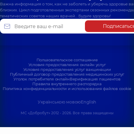
Важна информация о том, как не заболеть и уберечь здоровье в
близких. Цикл подготовленных экспертами сезонных рекоменда
тематических советов наших врачей… Будьте здоровы!
Подписатьс
Пользовательское соглашение
Условия предоставления онлайн услуг
Условия предоставления услуг вакцинации
Публичный договор предоставления медицинских услуг
Уголок потребителя онлайн
Верификация пациентов
Правила внутреннего распорядка
Политика конфиденциальности и использования файлов cookie
Українською мовою
English
МС «Добробут» 2012 - 2026. Все права защищены