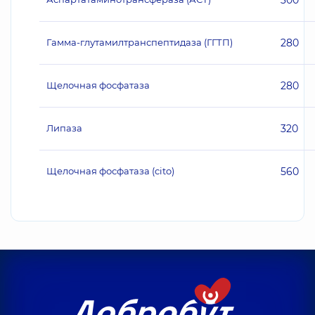
300
Гамма-глутамилтранспептидаза (ГГТП)
280
Щелочная фосфатаза
280
Липаза
320
Щелочная фосфатаза (cito)
560