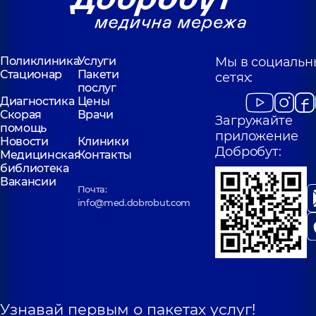
Поликлиника
Услуги
Мы в социальн
Стационар
Пакети
сетях:
послуг
Диагностика
Цены
Скорая
Врачи
Загружайте
помощь
приложение
Новости
Клиники
Добробут:
Медицинская
Контакты
библиотека
Вакансии
Почта:
info@med.dobrobut.com
Узнавай первым о пакетах услуг!