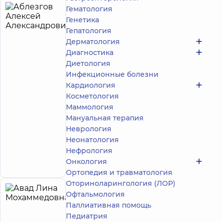
Гематология
Аблезгов
4
Генетика
Алексей
лет опыта
Гепатология
Александрович
Дерматология
5
278
Диагностика
отзывов
Диетология
Массажист;
Инфекционные болезни
Реабилитолог
Кардиология
Медицинский
Косметология
Центр
Маммология
«Добробут»
Мануальная терапия
для всей
Неврология
семьи на
Неонатология
Святошино
Запись к
ул.
Нефрология
Святошинская,
специалисту
Онкология
3-Б, г. Киев
Ортопедия и травматология
Оториноларингология (ЛОР)
Авад
Офтальмология
24
Паллиативная помощь
Лина
лет опыта
Эксперт
Педиатрия
Мохаммедовна