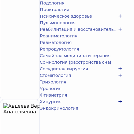
Подология
4.9
623
/ 5
отзыва
Проктология
Психическое здоровье
Акушер-
гинеколог;
Пульмонология
Врач
Реабилитация и восстановительное лечение
ультразвуковой
Реаниматология
диагностики
Ревматология
Репродуктология
Медицинский
Семейная медицина и терапия
Центр
«Добробут»
Сомнология (расстройства сна)
для всей
Сосудистая хирургия
семьи на
Стоматология
Святошино
Трихология
ул.
Святошинская,
Запись к врачу
Урология
3-Б, г. Киев
Фтизиатрия
Хирургия
Эндокринология
Авдеева
21
Вера
лет опыта
Анатольевна
4.9
400