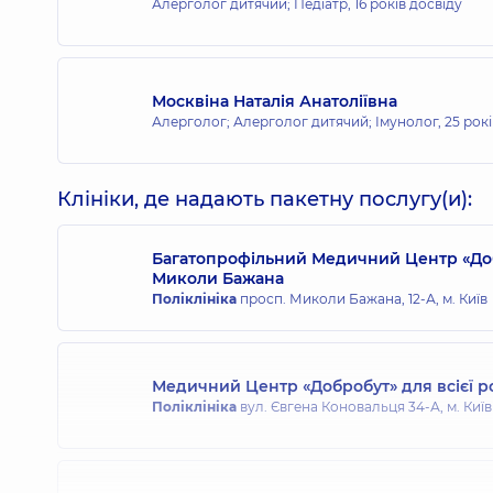
Алерголог дитячий; Педіатр,
16 років досвіду
Москвіна Наталія Анатоліївна
Алерголог; Алерголог дитячий; Імунолог,
25 рок
Клініки, де надають пакетну послугу(и):
Багатопрофільний Медичний Центр «Доб
Миколи Бажана
Поліклініка
просп. Миколи Бажана, 12-А, м. Київ
Медичний Центр «Добробут» для всієї р
Поліклініка
вул. Євгена Коновальця 34-А, м. Київ