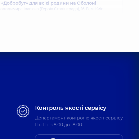
«Добробут» для всієї родини на Оболоні
олодимира Івасюка (Героїв Сталінграда), 16-В, м. Київ
«Добробут» для всієї родини на Позняках
гоманова, 21-А, м. Київ
Контроль якості сервісу
Департамент контролю якості сервісу
Пн-Пт з 8:00 до 18:00