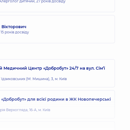
 Алерголог дитячий,
27 років досвіду
 Вікторович
,
15 років досвіду
 Медичний Центр «Добробут» 24/7 на вул. Сім’ї
ї Ідзиковських (М. Мишина), 3, м. Київ
«Добробут» для всієї родини в ЖК Новопечерські
ія Верхогляда, 16-А, м. Київ