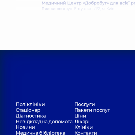
Медичний Центр «Добробут» для всієї р
Поліклініка
вул. Ентузіастів 1/2, м. Київ
Медичний Центр «Добробут» для всієї 
Поліклініка
вул. Святошинська, 3-Б, м. Київ
Поліклініки
Послуги
Стаціонар
Пакети послуг
Діагностика
Ціни
Невідкладна допомога
Лікарі
Новини
Клініки
Медична бібліотека
Контакти