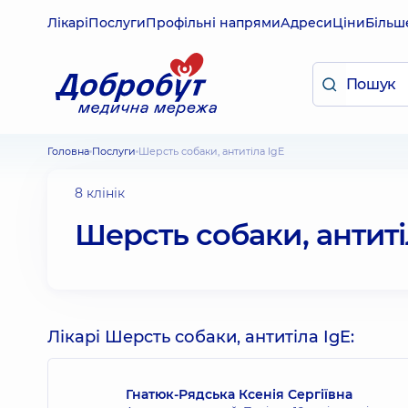
Лікарі
Послуги
Профільні напрями
Адреси
Ціни
Більш
Головна
Послуги
Шерсть собаки, антитіла IgE
8 клінік
Шерсть собаки, антиті
Лікарі Шерсть собаки, антитіла IgE:
Гнатюк-Рядська Ксенія Сергіївна