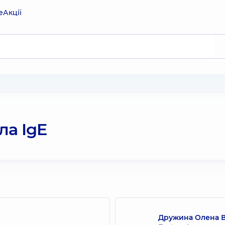
е
Акції
ла IgE
Дружина Олена 