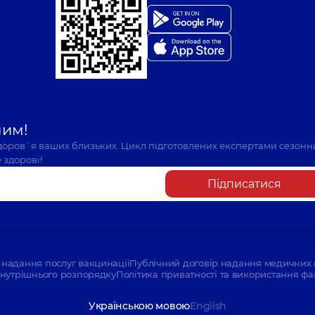
шим!
здоров`я ваших близьких. Цикл підготовлених експертами сезонн
 здорові!
Підписатися
надання послуг вакцинації
Публічний договір надання медичних 
нутрішнього розпорядку
Політика приватності та використання фа
Українською мовою
English