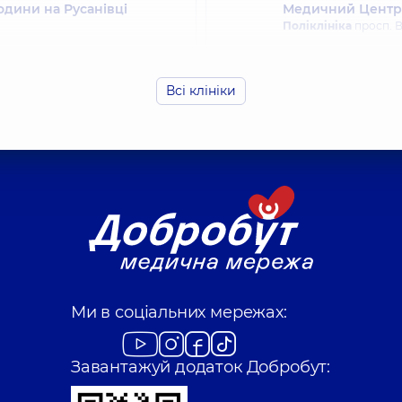
одини на Русанівці
Медичний Центр 
Поліклініка
просп. В
Всі клініки
родини на Святошині
Медичний Центр 
Поліклініка
вул. Дра
Ми в соціальних мережах:
Завантажуй додаток Добробут: