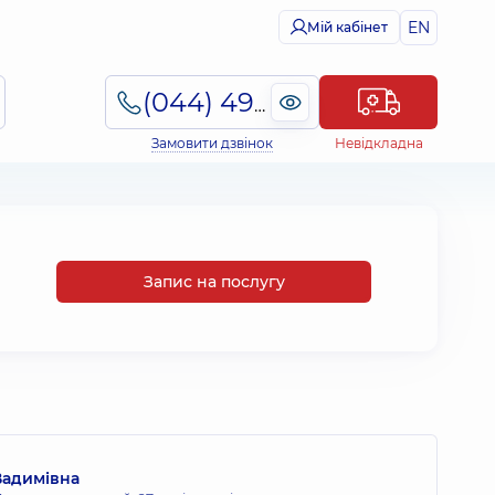
EN
Мій кабінет
(044) 495-2-888
Замовити дзвінок
Невідкладна
Запис на послугу
Вадимівна