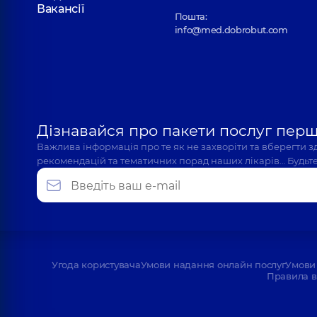
Вакансії
Пошта:
info@med.dobrobut.com
Дізнавайся про пакети послуг пер
Важлива інформація про те як не захворіти та вберегти 
рекомендацій та тематичних порад наших лікарів… Будьте
Угода користувача
Умови надання онлайн послуг
Умови 
Правила в