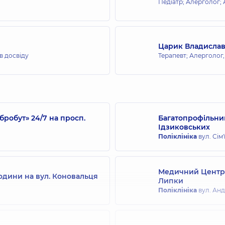
Педіатр; Алерголог;
Царик Владислав
ів досвіду
Терапевт; Алерголог
робут» 24/7 на просп.
Багатопрофільний
Ідзиковських
Поліклініка
вул. Сім'
Медичний Центр 
одини на вул. Коновальця
Липки
Поліклініка
вул. Андр