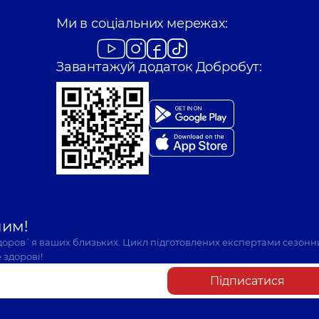
Ми в соціальних мережах:
Лебедь Дар'я Віта
ків досвіду
Уролог; Лікар з ульт
Завантажуй додаток Добробут:
шим!
здоров`я ваших близьких. Цикл підготовлених експертами сезонн
 здорові!
Підписатися