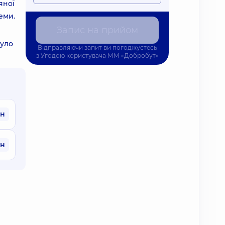
яної
еми.
Запис на прийом
було
Відправляючи запит ви погоджуєтесь
з
Угодою користувача
ММ «Добробут»
рн
рн