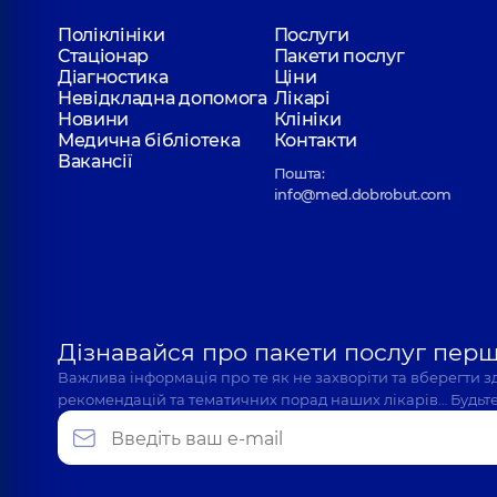
Поліклініки
Послуги
Стаціонар
Пакети послуг
Балабаник Василь Романович
Діагностика
Ціни
Уролог; Лікар з ультразвукової діагностики,
17 ро
Невідкладна допомога
Лікарі
Новини
Клініки
Медична бібліотека
Контакти
Вакансії
Пошта:
Запопадний Ярослав Іванович
info@med.dobrobut.com
Уролог,
8 років досвіду
Дізнавайся про пакети послуг пер
Важлива інформація про те як не захворіти та вберегти 
рекомендацій та тематичних порад наших лікарів… Будьте