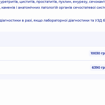
ретритів, циститів, простатитів, пухлин, енурезу, сечокам'
, каменів і анатомічних патологій органів сечостатевої сист
іагностики в разі, якщо лабораторної діагностики та УЗД 
10030 г
6390 г