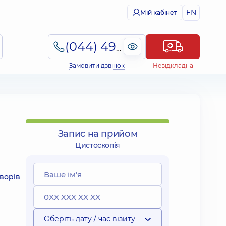
EN
Мій кабінет
(044) 495-2-888
Замовити дзвінок
Невідкладна
Запис на прийом
Цистоскопія
творів
Оберіть дату / час візиту