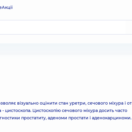
е
Акції
зволяє візуально оцінити стан уретри, сечового міхура і о
 - цистоскопа. Цистоскопію сечового міхура досить часто
агностики простатиту, аденоми простати і аденокарциноми.