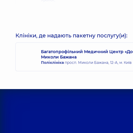
Комендат Василь Мирославович
Уролог,
7 років досвіду
Клініки, де надають пакетну послугу(и):
Багатопрофільний Медичний Центр «Доб
Миколи Бажана
Шмиголь Антон Олексійович
Поліклініка
просп. Миколи Бажана, 12-А, м. Київ
Уролог,
8 років досвіду
Арнеут Ігор Сергійович
Уролог; Лікар з ультразвукової діагностики,
6 рок
Деркач Ігор Анатолійович
Уролог,
39 років досвіду