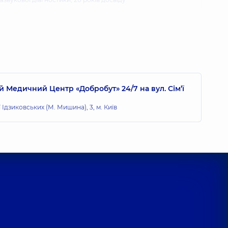
ксандр Едуардович
років досвіду
 Медичний Центр «Добробут» 24/7 на вул. Сім’ї
еонідович
ї Ідзиковських (М. Мишина), 3, м. Київ
развукової діагностики,
7 років досвіду
мир Ігорович
ду
лександрович
ду