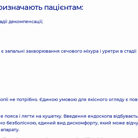
ризначають пацієнтам:
адії декомпенсації;
 запальні захворювання сечового міхура і уретри в стадії
опії не потрібно. Єдиною умовою для якісного огляду є по
е пояса і лягти на кушетку. Введення ендоскопа відбуваєт
чно безболісною, єдиний вид дискомфорту, який може відч
апарату.