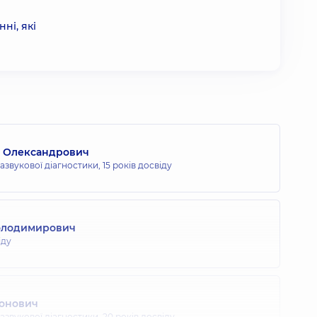
ні, які
р Олександрович
развукової діагностики,
15 років досвіду
Володимирович
іду
тонович
развукової діагностики,
20 років досвіду