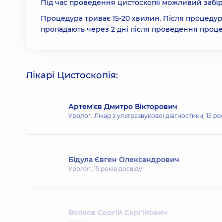
Під час проведення цистоскопії можливий забір б
Процедура триває 15-20 хвилин. Після процедури
пропадають через 2 дні після проведення проц
Лікарі Цистоскопія:
Артем'єв Дмитро Вікторович
Уролог; Лікар з ультразвукової діагностики,
15 ро
Бідула Євген Олександрович
Уролог,
15 років досвіду
Волков Сергій Сергійович
Уролог,