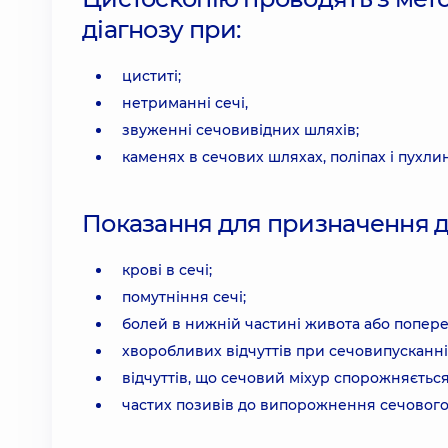
діагнозу при:
циститі;
нетриманні сечі,
звуженні сечовивідних шляхів;
каменях в сечових шляхах, поліпах і пухли
Показання для призначення д
крові в сечі;
помутніння сечі;
болей в нижній частині живота або попере
хворобливих відчуттів при сечовипусканні (
відчуттів, що сечовий міхур спорожняється 
частих позивів до випорожнення сечового 