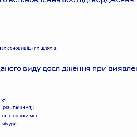
нах сечовивідних шляхів.
аного виду дослідження при виявлен
ку;
різі, печіння);
не в повній мірі;
міхура.