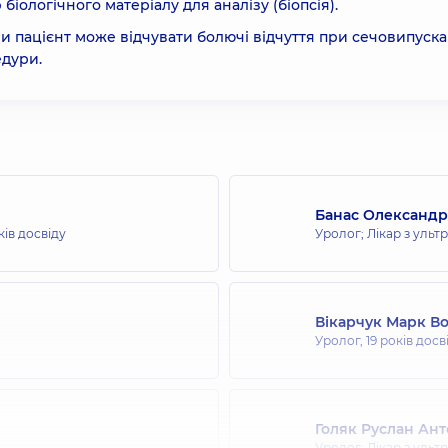
іологічного матеріалу для аналізу (біопсія).
 пацієнт може відчувати болючі відчуття при сечовипускан
едури.
Банас Олександ
ків досвіду
Уролог; Лікар з ульт
Вікарчук Марк 
Уролог,
19 років досв
Голяк Руслан Ан
Уролог; Лікар з ульт