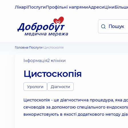
Лікарі
Послуги
Профільні напрями
Адреси
Ціни
Більш
Головна
Послуги
Цистоскопія
Інформація
2 клініки
Цистоскопія
Урологи
Діагности
Цистоскопія - це діагностична процедура, яка до
сечоводів за допомогою спеціального ендоскопа
використовують в якості додаткового методу ді