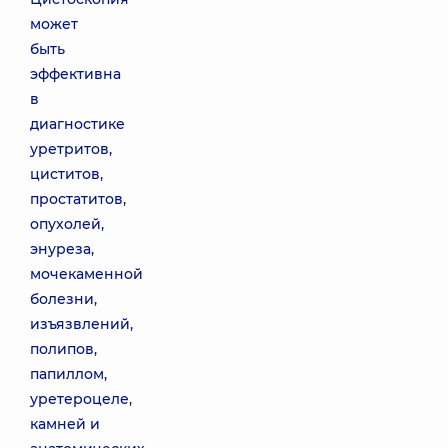
может
быть
эффективна
в
диагностике
уретритов,
циститов,
простатитов,
опухолей,
энуреза,
мочекаменной
болезни,
изъязвлений,
полипов,
папиллом,
уретероцеле,
камней и