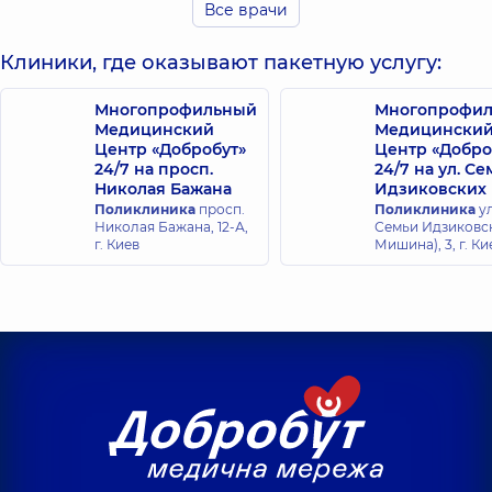
Все врачи
ультразвуковой
Уролог,
диагностики,
20
лет опыта
Клиники, где оказывают пакетную услугу:
Комендат
Стаховский
Многопрофильный
Многопрофи
Василий
Александр
Медицинский
Медицински
Мирославович
Эдуардович
Центр «Добробут»
Центр «Добро
Уролог,
7 лет
Онколог; Уролог,
24/7 на просп.
24/7 на ул. С
опыта
22 лет опыта
Николая Бажана
Идзиковских
Поликлиника
просп.
Поликлиника
ул
Николая Бажана, 12-А,
Семьи Идзиковск
Щирин
г. Киев
Мишина), 3, г. Ки
Алексей
Шмыголь Антон
Леонидович
Алексеевич
Уролог; Врач
Уролог,
8 лет
ультразвуковой
опыта
диагностики,
7 лет
опыта
Арнеут Игорь
Микитин
Сергеевич
Владимир
Уролог; Врач
Игоревич
ультразвуковой
Уролог,
5 лет
диагностики,
6 лет
опыта
опыта