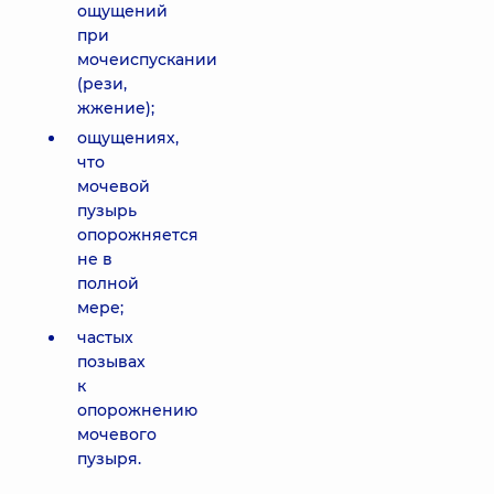
ощущений
при
мочеиспускании
(рези,
жжение);
ощущениях,
что
мочевой
пузырь
опорожняется
не в
полной
мере;
частых
позывах
к
опорожнению
мочевого
пузыря.