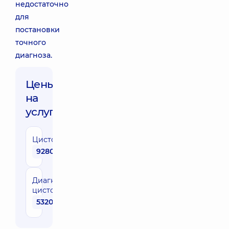
недостаточно
для
постановки
точного
диагноза.
Цены
на
услуги:
Цистоскопия
9280 грн
Диагностическая
цистоскопия
5320 грн