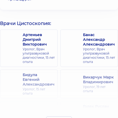
Врачи Цистоскопия:
Артемьев
Банас
Дмитрий
Александр
Викторович
Александрович
Уролог; Врач
Уролог; Врач
ультразвуковой
ультразвуковой
диагностики,
15 лет
диагностики,
15 лет
опыта
опыта
Бидула
Викарчук Марк
Евгений
Владимирович
Александрович
Уролог,
19 лет
Уролог,
15 лет
опыта
опыта
Голяк Руслан
Антонович
Волков Сергей
Уролог; Врач
Сергеевич