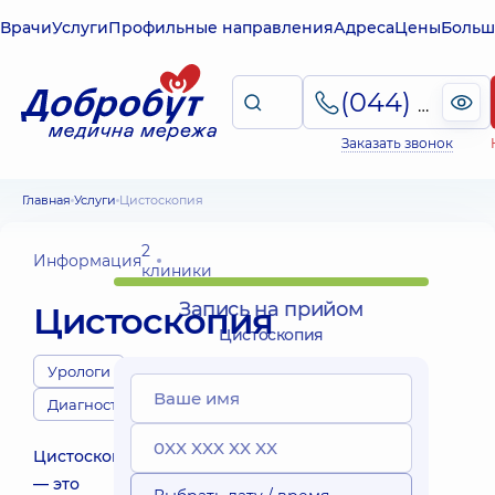
Врачи
Услуги
Профильные направления
Адреса
Цены
Больш
(044) 495-2-888
Заказать звонок
Главная
Услуги
Цистоскопия
2
Информация
клиники
Запись на прийом
Цистоскопия
Цистоскопия
Урологи
Диагносты
Цистоскопия
— это