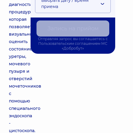
Выбрать дату / время
диагностическая
приема
процедура,
которая
позволяет
Запись на прийом
визуально
Отправляя запрос вы соглашаетесь с
оценить
Пользовательским соглашением
МС
«Добробут»
состояние
уретры,
мочевого
пузыря и
отверстий
мочеточников
с
помощью
специального
эндоскопа
-
цистоскопа.