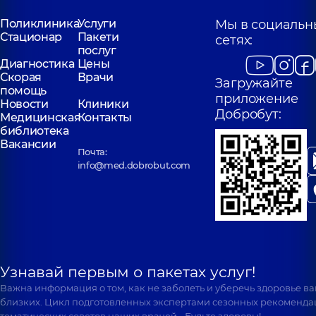
Поликлиника
Услуги
Мы в социальн
Хиняев
Стационар
Пакети
сетях:
Деркач Игорь
Николай
послуг
Анатольевич
Александрович
Диагностика
Цены
Уролог,
39 лет
Уролог,
7 лет
Скорая
Врачи
опыта
Загружайте
опыта
помощь
приложение
Новости
Клиники
Добробут:
Медицинская
Контакты
Балабаник
Лебедь Дарья
библиотека
Василий
Витальевна
Вакансии
Романович
Уролог; Врач
Почта:
Уролог; Врач
ультразвуковой
info@med.dobrobut.com
ультразвуковой
диагностики,
5 лет
диагностики,
17 лет
опыта
опыта
Запопадный
Ярослав
Иванович
Уролог,
8 лет
Узнавай первым о пакетах услуг!
опыта
Важна информация о том, как не заболеть и уберечь здоровье в
близких. Цикл подготовленных экспертами сезонных рекоменда