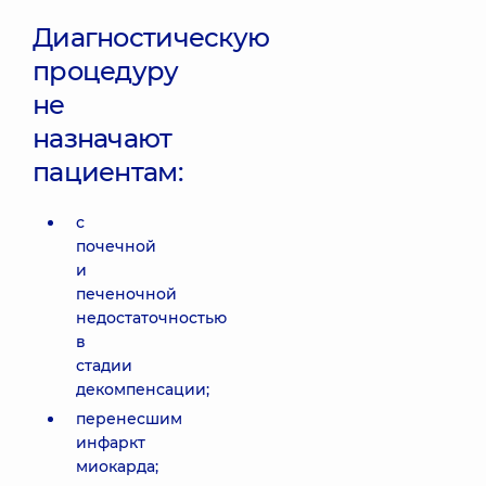
Диагностическую
процедуру
не
назначают
пациентам:
с
почечной
и
печеночной
недостаточностью
в
стадии
декомпенсации;
перенесшим
инфаркт
миокарда;