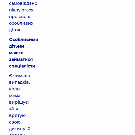
самовіддано
піклуються
про своїх
особливих
діток.
Особливими
дітьми
мають
займатися
спеціалісти
Є чимало
випадків,
коли
мама
вирішує:
«А я
врятую
свою
дитину. Я