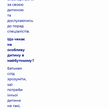
за своєю
дитиною
та
дослухаючись
до порад
спеціалістів.
Що чекає
на
особливу
дитину в
майбутньому?
Батькам
слід
зрозуміти,
що
потреби
їхньої
дитини
не такі,