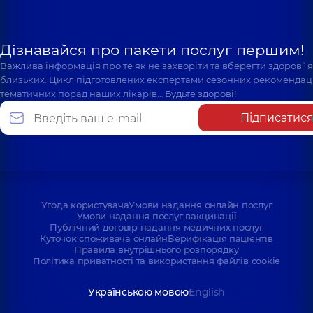
Дізнавайся про пакети послуг першим!
Важлива інформація про те як не захворіти та вберегти здоров`
близьких. Цикл підготовлених експертами сезонних рекомендаці
тематичних порад наших лікарів… Будьте здорові!
Підписатис
Угода користувача
Умови надання онлайн послуг
Умови надання послуг вакцинації
Публічний договір надання медичних послуг
Куточок споживача онлайн
Верифікація пацієнтів
Правила внутрішнього розпорядку
Політика приватності та використання файлів cookie
Українською мовою
English