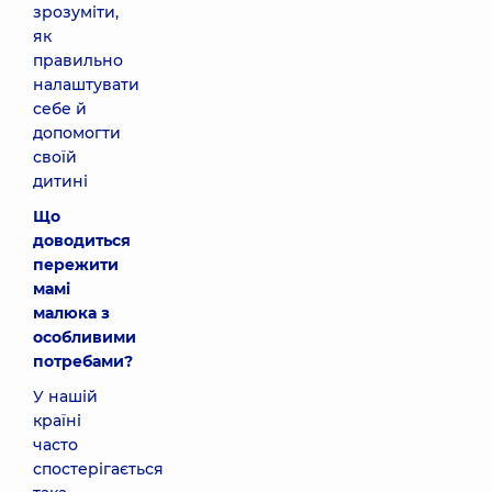
зрозуміти,
як
правильно
налаштувати
себе й
допомогти
своїй
дитині
Що
доводиться
пережити
мамі
малюка з
особливими
потребами?
У нашій
країні
часто
спостерігається