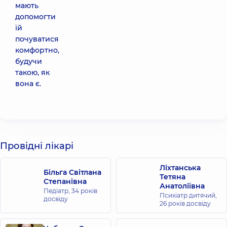
мають
допомогти
їй
почуватися
комфортно,
будучи
такою, як
вона є.
Провідні лікарі
Ліхтанська
Більга Світлана
Тетяна
Степанівна
Анатоліївна
Педіатр,
34 років
Психіатр дитячий,
досвіду
26 років досвіду