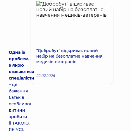
“Добробут” відкриває новий
Одна із
набір на безоплатне навчання
проблем,
медиків-ветеранів
з якою
стикаються
22.07.2026
спеціалісти
– це
бажання
батьків
особливої
дитини
зробити
її ТАКОЮ,
ЯК УСІ.