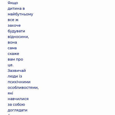
Якщо
дитина в
майбутньому
все ж
захоче
будувати
відносини,
вона
сама
скаже
вам про
це.
Зазвичай
люди із
психічними
особливостями,
які
навчилися
за собою
доглядати