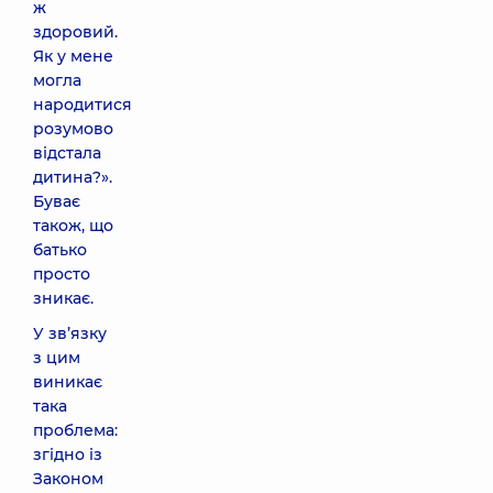
ж
здоровий.
Як у мене
могла
народитися
розумово
відстала
дитина?».
Буває
також, що
батько
просто
зникає.
У зв’язку
з цим
виникає
така
проблема:
згідно із
Законом