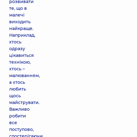
розвивати
те, що в
малечі
виходить
найкраще.
Наприклад,
хтось
одразу
цікавиться
технікою,
хтось –
малюванням,
а хтось
любить
щось
майструвати.
Важливо
робити
все
поступово,
спостерігаючи