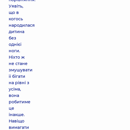
Уявіть,
що в
когось
народилася
дитина
без
однієї
ноги.
Ніхто ж
не стане
змушувати
її бігати
на рівні з
усіма,
вона
робитиме
це
інакше.
Навіщо
вимагати