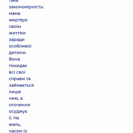
така
закономірність:
мама
жертвує
своїм
життям
заради
особливої
дитини.
Вона
покидає
всі свої
справи та
займається
лише
нею, а
оточення
осуджує
її. На
жаль,
часом із