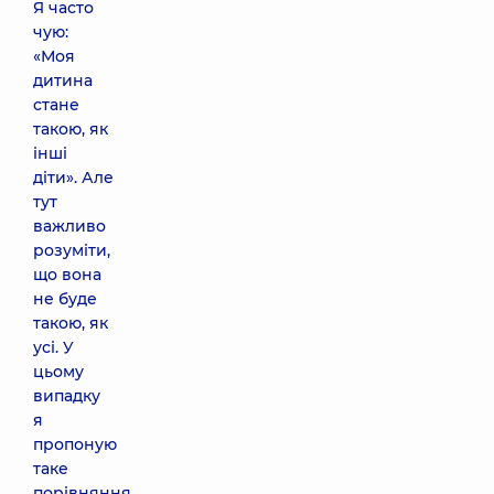
Я часто
чую:
«Моя
дитина
стане
такою, як
інші
діти». Але
тут
важливо
розуміти,
що вона
не буде
такою, як
усі. У
цьому
випадку
я
пропоную
таке
порівняння.