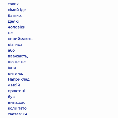
таких
сімей іде
батько.
Деякі
чоловіки
не
сприймають
діагноз
або
вважають,
що це не
їхня
дитина.
Наприклад,
у моїй
практиці
був
випадок,
коли тато
сказав: «Я