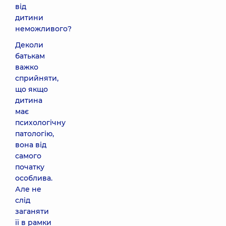
від
дитини
неможливого?
Деколи
батькам
важко
сприйняти,
що якщо
дитина
має
психологічну
патологію,
вона від
самого
початку
особлива.
Але не
слід
заганяти
її в рамки