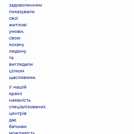
задоволенням
показували
свої
житлові
умови,
свою
кохану
людину
та
виглядали
цілком
щасливими.
У нашій
країні
наявність
спеціалізованих
центрів
дає
батькам
можливість