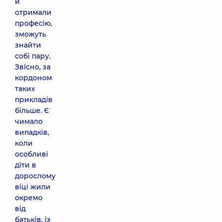
й
отримали
професію,
зможуть
знайти
собі пару.
Звісно, за
кордоном
таких
прикладів
більше. Є
чимало
випадків,
коли
особливі
діти в
дорослому
віці жили
окремо
від
батьків, із