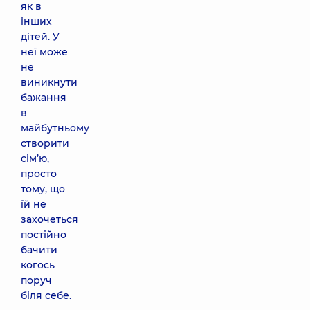
як в
інших
дітей. У
неї може
не
виникнути
бажання
в
майбутньому
створити
сім’ю,
просто
тому, що
їй не
захочеться
постійно
бачити
когось
поруч
біля себе.