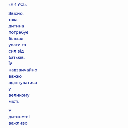
«ЯК УСІ».
Звісно,
така
дитина
потребує
більше
уваги та
сил від
батьків.
Їй
надзвичайно
важко
адаптуватися
у
великому
місті.
У
дитинстві
важливо