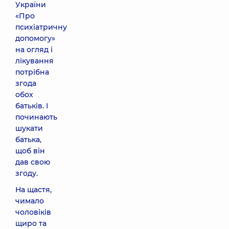
України
«Про
психіатричну
допомогу»
на огляд і
лікування
потрібна
згода
обох
батьків. І
починають
шукати
батька,
щоб він
дав свою
згоду.
На щастя,
чимало
чоловіків
щиро та