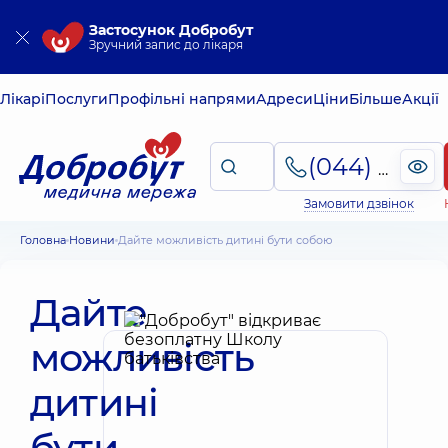
Застосунок Добробут
Зручний запис до лікаря
Лікарі
Послуги
Профільні напрями
Адреси
Ціни
Більше
Акції
(044) 495-2-888
Замовити дзвінок
Головна
Новини
Дайте можливість дитині бути собою
Дайте
можливість
дитині
бути