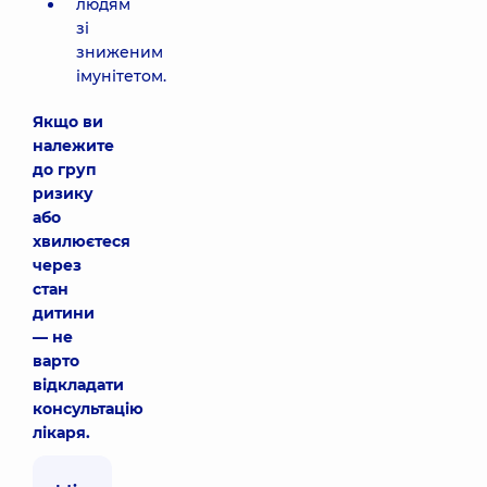
людям
зі
зниженим
імунітетом.
Якщо ви
належите
до груп
ризику
або
хвилюєтеся
через
стан
дитини
— не
варто
відкладати
консультацію
лікаря.