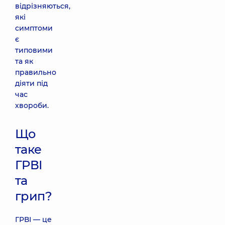
відрізняються,
які
симптоми
є
типовими
та як
правильно
діяти під
час
хвороби.
Що
таке
ГРВІ
та
грип?
ГРВІ — це