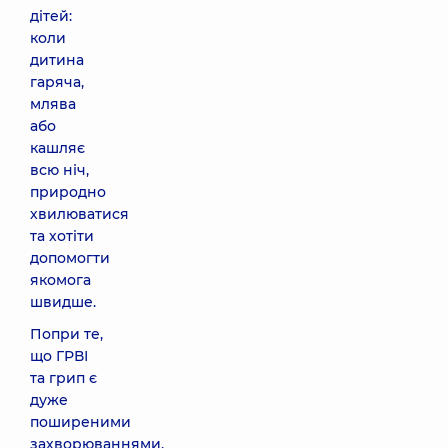
дітей:
коли
дитина
гаряча,
млява
або
кашляє
всю ніч,
природно
хвилюватися
та хотіти
допомогти
якомога
швидше.
Попри те,
що ГРВІ
та грип є
дуже
поширеними
захворюваннями,