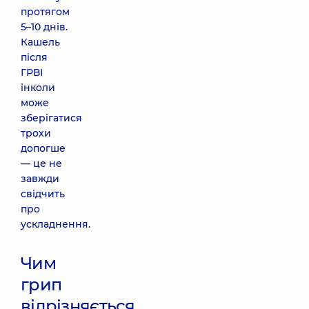
протягом
5–10 днів.
Кашель
після
ГРВІ
інколи
може
зберігатися
трохи
допогше
— це не
завжди
свідчить
про
ускладнення.
Чим
грип
відрізняється