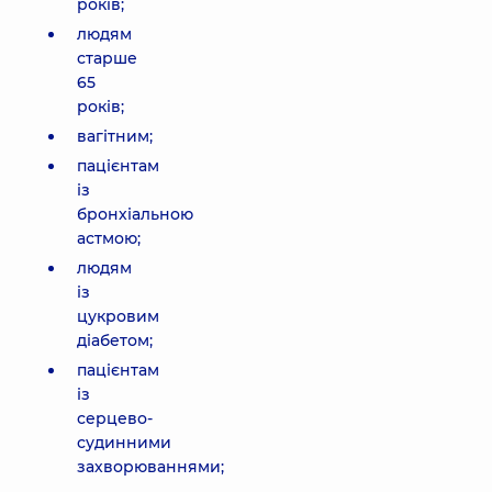
років;
людям
старше
65
років;
вагітним;
пацієнтам
із
бронхіальною
астмою;
людям
із
цукровим
діабетом;
пацієнтам
із
серцево-
судинними
захворюваннями;