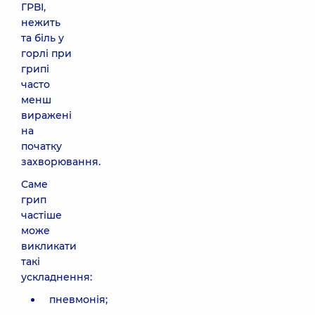
ГРВІ,
нежить
та біль у
горлі при
грипі
часто
менш
виражені
на
початку
захворювання.
Саме
грип
частіше
може
викликати
такі
ускладнення:
пневмонія;