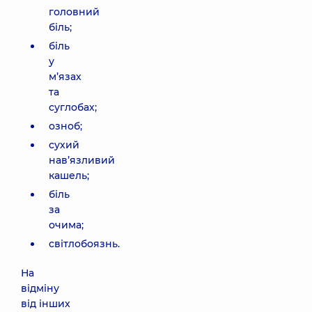
головний
біль;
біль
у
м’язах
та
суглобах;
озноб;
сухий
нав’язливий
кашель;
біль
за
очима;
світлобоязнь.
На
відміну
від інших