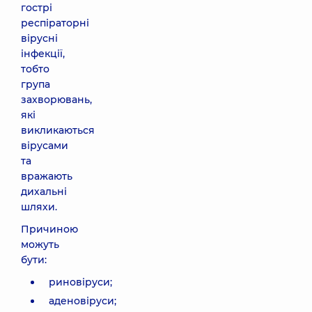
гострі
респіраторні
вірусні
інфекції,
тобто
група
захворювань,
які
викликаються
вірусами
та
вражають
дихальні
шляхи.
Причиною
можуть
бути:
риновіруси;
аденовіруси;