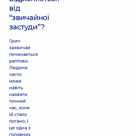
від
“звичайної
застуди”?
Грип
зазвичай
починається
раптово.
Людина
часто
може
навіть
назвати
точний
час, коли
їй стало
погано, і
це одна з
головних