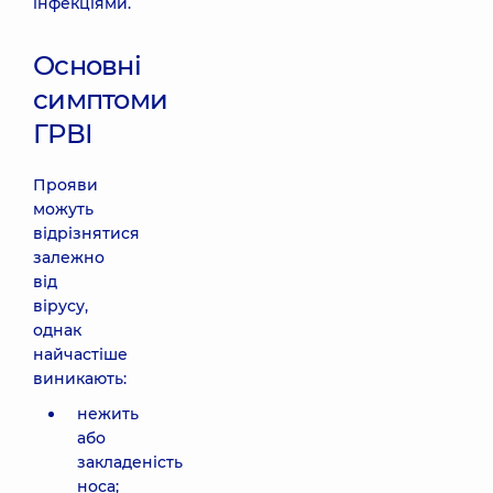
інфекціями.
Основні
симптоми
ГРВІ
Прояви
можуть
відрізнятися
залежно
від
вірусу,
однак
найчастіше
виникають:
нежить
або
закладеність
носа;