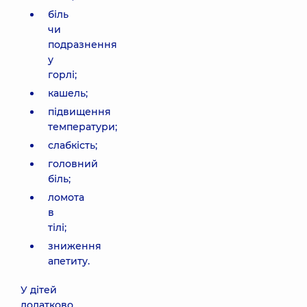
біль
чи
подразнення
у
горлі;
кашель;
підвищення
температури;
слабкість;
головний
біль;
ломота
в
тілі;
зниження
апетиту.
У дітей
додатково