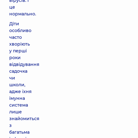
вірусів. І
це
нормально.
Діти
особливо
часто
хворіють
у перші
роки
відвідування
садочка
чи
школи,
адже їхня
імунна
система
лише
знайомиться
з
багатьма