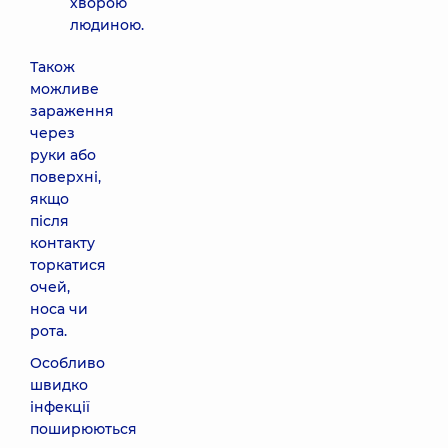
хворою
людиною.
Також
можливе
зараження
через
руки або
поверхні,
якщо
після
контакту
торкатися
очей,
носа чи
рота.
Особливо
швидко
інфекції
поширюються