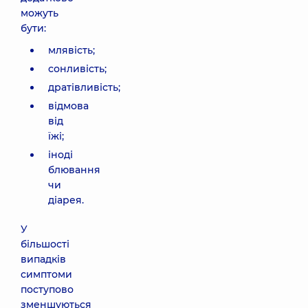
можуть
бути:
млявість;
сонливість;
дратівливість;
відмова
від
їжі;
іноді
блювання
чи
діарея.
У
більшості
випадків
симптоми
поступово
зменшуються