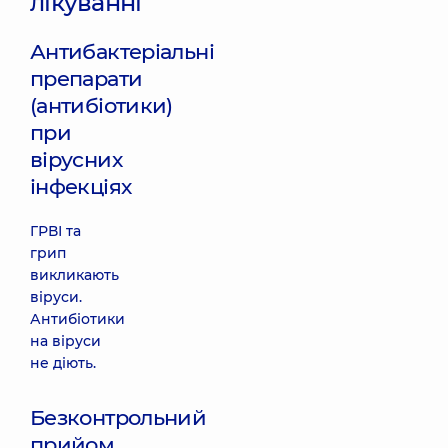
лікуванні
Антибактеріальні
препарати
(антибіотики)
при
вірусних
інфекціях
ГРВІ та
грип
викликають
віруси.
Антибіотики
на віруси
не діють.
Безконтрольний
прийом