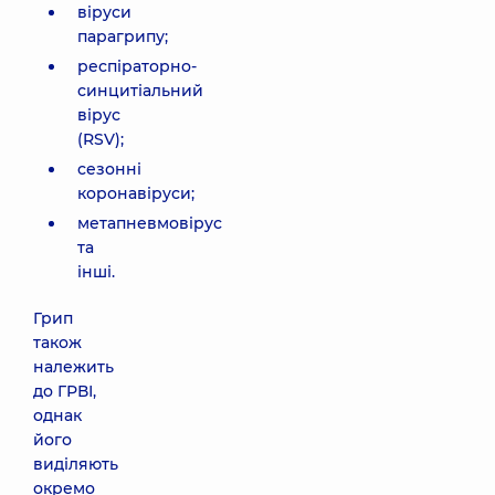
віруси
парагрипу;
респіраторно-
синцитіальний
вірус
(RSV);
сезонні
коронавіруси;
метапневмовірус
та
інші.
Грип
також
належить
до ГРВІ,
однак
його
виділяють
окремо