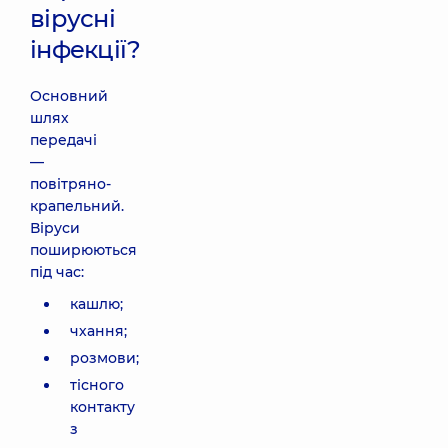
вірусні
інфекції?
Основний
шлях
передачі
—
повітряно-
крапельний.
Віруси
поширюються
під час:
кашлю;
чхання;
розмови;
тісного
контакту
з