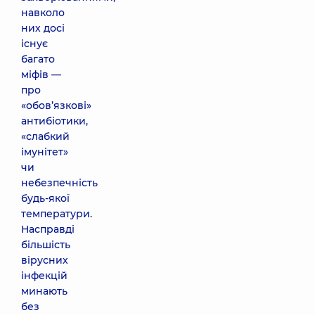
навколо
них досі
існує
багато
міфів —
про
«обов’язкові»
антибіотики,
«слабкий
імунітет»
чи
небезпечність
будь-якої
температури.
Насправді
більшість
вірусних
інфекцій
минають
без