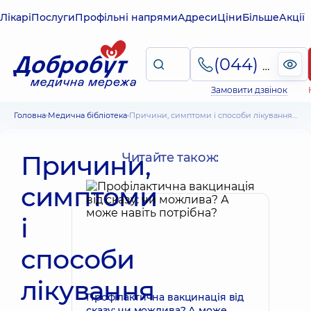
Лікарі
Послуги
Профільні напрями
Адреси
Ціни
Більше
Акції
(044) 495-2-888
Замовити дзвінок
Головна
Медична бібліотека
Причини, симптоми і способи лікування ГРВІ та грипу у дорослих та дітей
Причини,
Читайте також:
симптоми
і
способи
лікування
Профілактична вакцинація від
сказу: чи можлива? А може