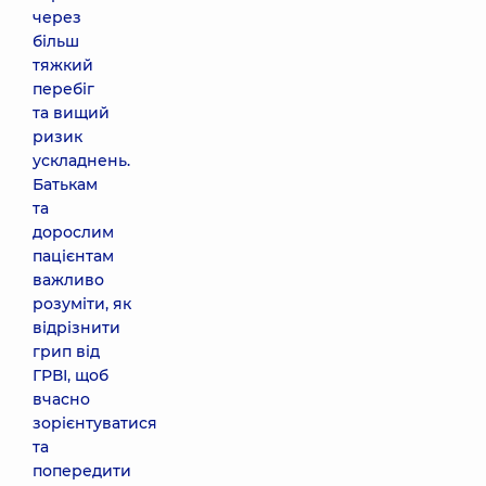
через
більш
тяжкий
перебіг
та вищий
ризик
ускладнень.
Батькам
та
дорослим
пацієнтам
важливо
розуміти, як
відрізнити
грип від
ГРВІ, щоб
вчасно
зорієнтуватися
та
попередити