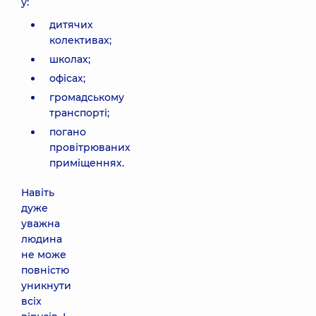
у:
дитячих
колективах;
школах;
офісах;
громадському
транспорті;
погано
провітрюваних
приміщеннях.
Навіть
дуже
уважна
людина
не може
повністю
уникнути
всіх