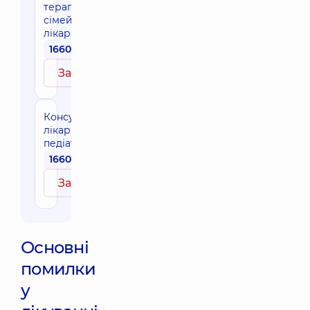
терапевта /
сімейного
лікаря
1660 грн
Записатись
Консультація
лікаря-
педіатра
1660 грн
Записатись
Основні
помилки
у