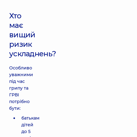
Хто
має
вищий
ризик
ускладнень?
Особливо
уважними
під час
грипу та
ГРВІ
потрібно
бути:
батькам
дітей
до 5