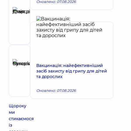
Оновлено: 07.08.2026
Автор
Старцева
Юлія
Запис до лікаря
Дмитрівна
Педіатр;
Гастроентеролог
дитячий;
Інфекціоніст
дитячий
Рецензент
Бухаріна
Вакцинація: найефективніший
Євгенія
Запис до лікаря
засіб захисту від грипу для дітей
Миколаївна
та дорослих
Педіатр;
Психіатр
Оновлено: 07.08.2026
Щороку
ми
стикаємося
із