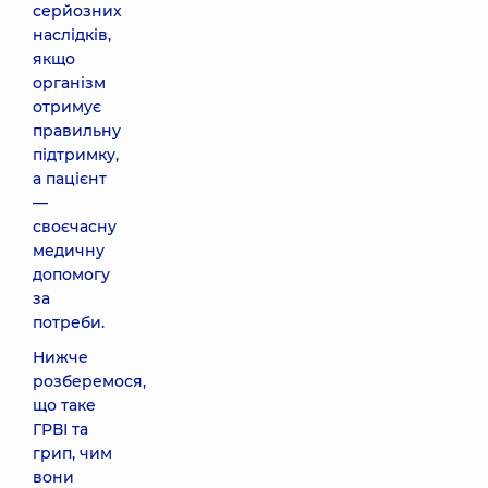
серйозних
наслідків,
якщо
організм
отримує
правильну
підтримку,
а пацієнт
—
своєчасну
медичну
допомогу
за
потреби.
Нижче
розберемося,
що таке
ГРВІ та
грип, чим
вони