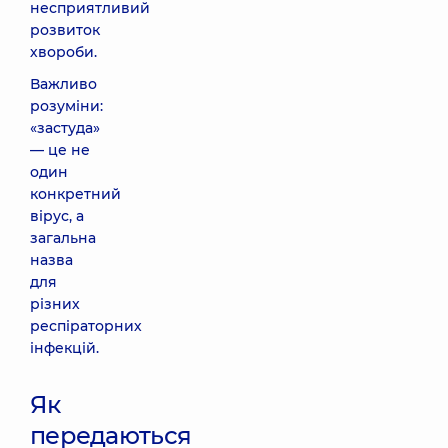
несприятливий
розвиток
хвороби.
Важливо
розуміни:
«застуда»
— це не
один
конкретний
вірус, а
загальна
назва
для
різних
респіраторних
інфекцій.
Як
передаються