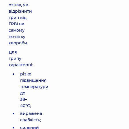
ознак, як
відрізнити
грип від
ГРВІ на
самому
початку
хвороби.
Для
грипу
характерні:
різке
підвищення
температури
до
38–
40°C;
виражена
слабкість;
сильний