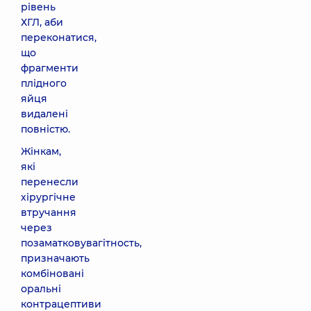
рівень
ХГЛ, аби
переконатися,
що
фрагменти
плідного
яйця
видалені
повністю.
Жінкам,
які
перенесли
хірургічне
втручання
через
позаматковувагітность,
призначають
комбіновані
оральні
контрацептиви