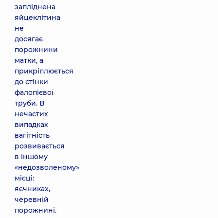
запліднена
яйцеклітина
не
досягає
порожнини
матки, а
прикріплюється
до стінки
фалопієвої
труби. В
нечастих
випадках
вагітність
розвивається
в іншому
«недозволеному»
місці:
яєчниках,
черевній
порожнині.