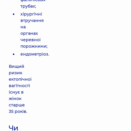
трубах;
хірургічні
втручання
на
органах
черевної
порожнини;
ендометріоз.
Вищий
ризик
ектопічної
вагітності
існує в
жінок
старше
35 років.
Чи