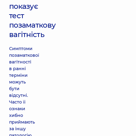
показує
тест
позаматкову
вагітність
Симптоми
позаматкової
вагітності
в ранні
терміни
можуть
бути
відсутні.
Часто її
ознаки
хибно
приймають
за іншу
патологію