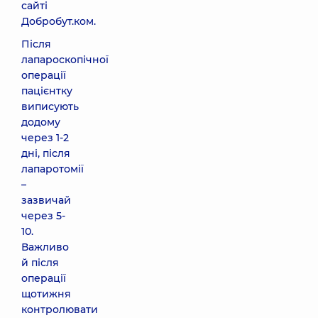
сайті
Добробут.ком.
Після
лапароскопічної
операції
пацієнтку
виписують
додому
через 1-2
дні, після
лапаротомії
–
зазвичай
через 5-
10.
Важливо
й після
операції
щотижня
контролювати