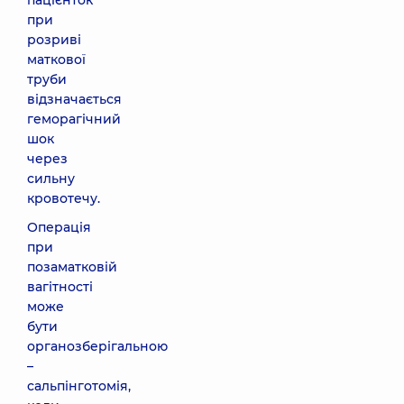
пацієнток
при
розриві
маткової
труби
відзначається
геморагічний
шок
через
сильну
кровотечу.
Операція
при
позаматковій
вагітності
може
бути
органозберігальною
–
сальпінготомія,