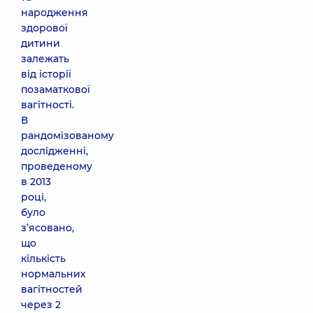
народження
здорової
дитини
залежать
від історії
позаматкової
вагітності.
В
рандомізованому
дослідженні,
проведеному
в 2013
році,
було
з’ясовано,
що
кількість
нормальних
вагітностей
через 2