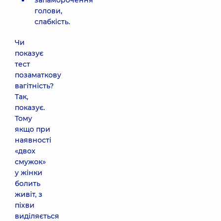
запаморочення
голови,
слабкість.
Чи
показує
тест
позаматкову
вагітність?
Так,
показує.
Тому
якщо при
наявності
«двох
смужок»
у жінки
болить
живіт, з
піхви
виділяється