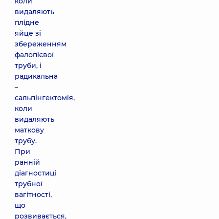
коли
видаляють
плідне
яйце зі
збереженням
фалопієвої
труби, і
радикальна
–
сальпінгектомія,
коли
видаляють
маткову
трубу.
При
ранній
діагностиці
трубної
вагітності,
що
розвивається,