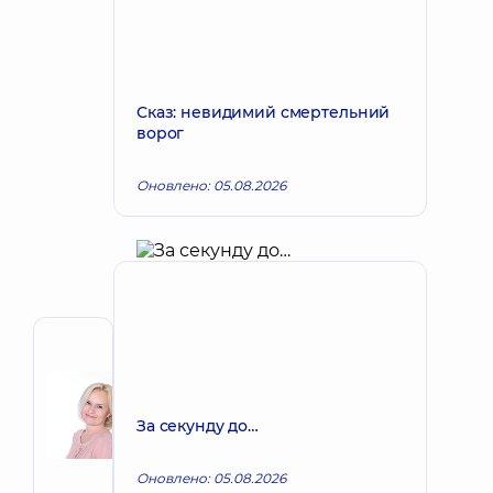
Сказ: невидимий смертельний
ворог
Оновлено: 05.08.2026
Автор
Корх
Наталія
Запис до лікаря
За секунду до…
Вікторівна
Акушер-
гінеколог;
Оновлено: 05.08.2026