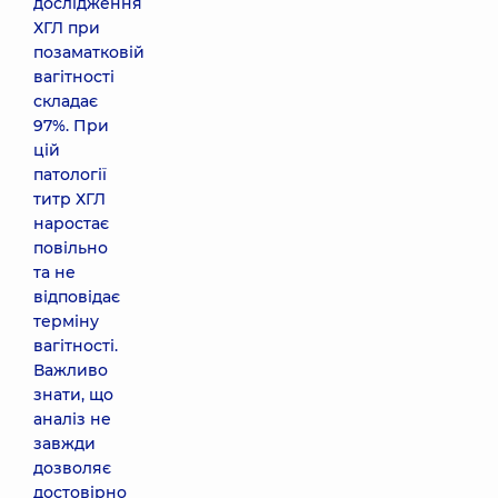
дослідження
ХГЛ при
позаматковій
вагітності
складає
97%. При
цій
патології
титр ХГЛ
наростає
повільно
та не
відповідає
терміну
вагітності.
Важливо
знати, що
аналіз не
завжди
дозволяє
достовірно