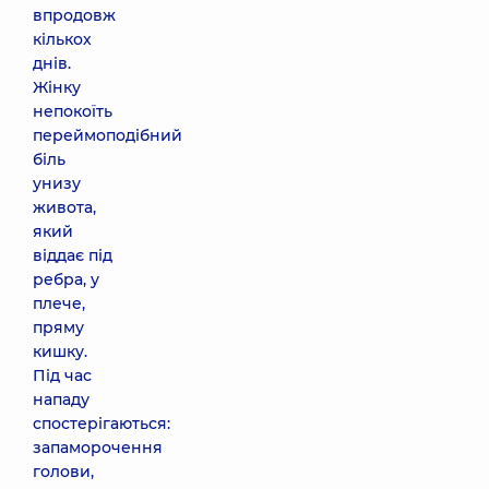
впродовж
кількох
днів.
Жінку
непокоїть
переймоподібний
біль
унизу
живота,
який
віддає під
ребра, у
плече,
пряму
кишку.
Під час
нападу
спостерігаються:
запаморочення
голови,