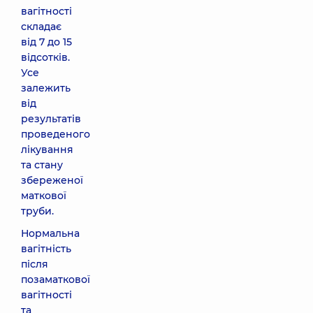
вагітності
складає
від 7 до 15
відсотків.
Усе
залежить
від
результатів
проведеного
лікування
та стану
збереженої
маткової
труби.
Нормальна
вагітність
після
позаматкової
вагітності
та