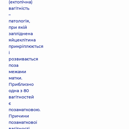
(ектопічна)
вагітність
–
патологія,
при якій
запліднена
яйцеклітина
прикріплюється
і
розвивається
поза
межами
матки.
Приблизно
одна з 80
вагітностей
є
позаматковою.
Причини
позаматкової
вагітності