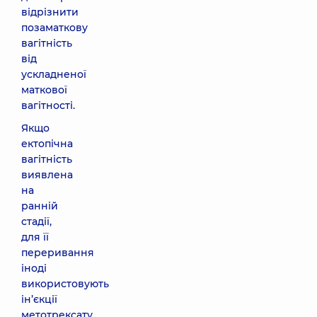
відрізнити
позаматкову
вагітність
від
ускладненої
маткової
вагітності.
Якщо
ектопічна
вагітність
виявлена
на
ранній
стадії,
для її
переривання
іноді
використовують
ін’єкції
метотрексату.