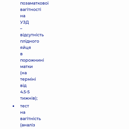
позаматкової
вагітності
на
УЗД
–
відсутність
плідного
яйця
в
порожнині
матки
(на
терміні
від
4.5-5
тижнів);
тест
на
вагітність
(аналіз