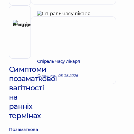
Лікар
з
ультразвукової
Рецензент
діагностики
Басацький
Андрій
Запис до лікаря
Володимирович
Хірург
ендоваскулярний
Спіраль часу лікаря
Симптоми
Оновлено: 05.08.2026
позаматкової
вагітності
на
ранніх
термінах
Позаматкова