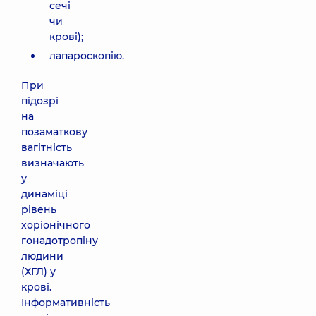
сечі
чи
крові);
лапароскопію.
При
підозрі
на
позаматкову
вагітність
визначають
у
динаміці
рівень
хоріонічного
гонадотропіну
людини
(ХГЛ) у
крові.
Інформативність