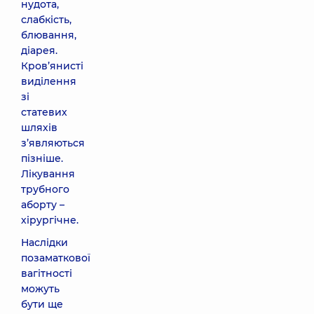
нудота,
слабкість,
блювання,
діарея.
Кров’янисті
виділення
зі
статевих
шляхів
з’являються
пізніше.
Лікування
трубного
аборту –
хірургічне.
Наслідки
позаматкової
вагітності
можуть
бути ще