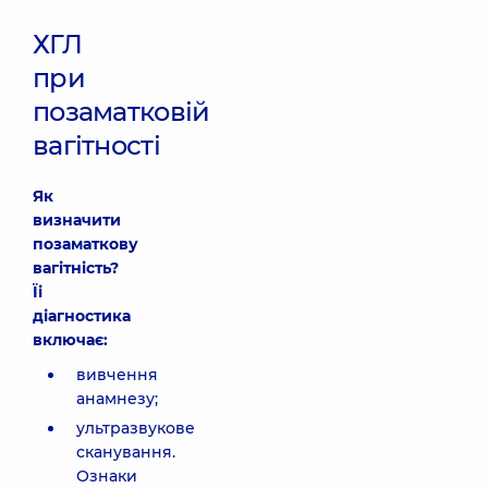
ХГЛ
при
позаматковій
вагітності
Як
визначити
позаматкову
вагітність?
Їі
діагностика
включає:
вивчення
анамнезу;
ультразвукове
сканування.
Ознаки