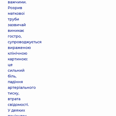
важчими.
Розрив
маткової
труби
зазвичай
виникає
гостро,
супроводжується
вираженою
клінічною
картиною:
це
сильний
біль,
падіння
артеріального
тиску,
втрата
свідомості.
У деяких