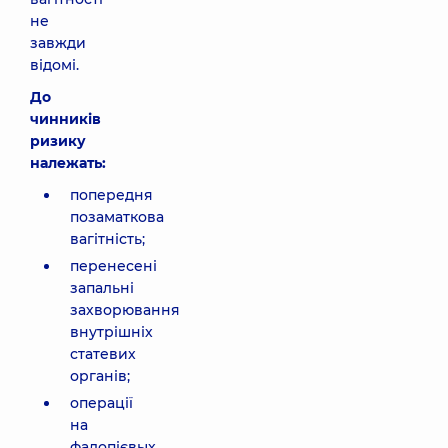
не
завжди
відомі.
До
чинників
ризику
належать:
попередня
позаматкова
вагітність;
перенесені
запальні
захворювання
внутрішніх
статевих
органів;
операції
на
фалопієвых