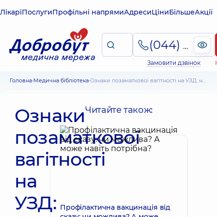
Лікарі
Послуги
Профільні напрями
Адреси
Ціни
Більше
Акції
(044) 495-2-888
Замовити дзвінок
Головна
Медична бібліотека
Ознаки позаматкової вагітності на УЗД: на яких термінах визначаються
Ознаки
Читайте також:
позаматкової
вагітності
на
УЗД:
Профілактична вакцинація від
сказу: чи можлива? А може