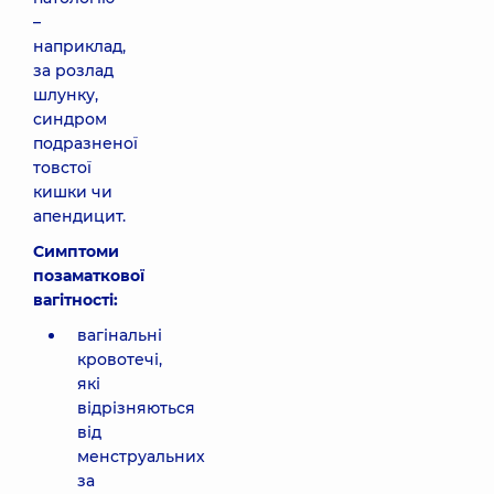
–
наприклад,
за розлад
шлунку,
синдром
подразненої
товстої
кишки чи
апендицит.
Симптоми
позаматкової
вагітності:
вагінальні
кровотечі,
які
відрізняються
від
менструальних
за