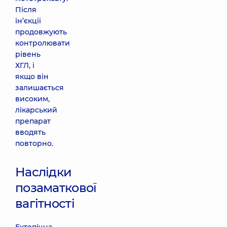
Після
ін’єкції
продовжують
контролювати
рівень
ХГЛ, і
якщо він
залишається
високим,
лікарський
препарат
вводять
повторно.
Наслідки
позаматкової
вагітності