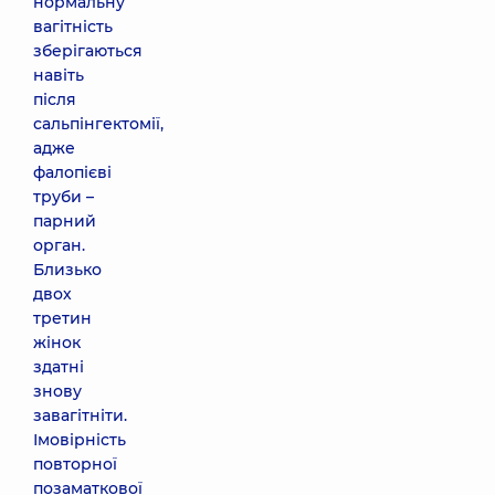
нормальну
вагітність
зберігаються
навіть
після
сальпінгектомії,
адже
фалопієві
труби –
парний
орган.
Близько
двох
третин
жінок
здатні
знову
завагітніти.
Імовірність
повторної
позаматкової