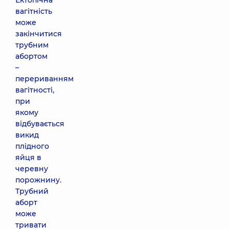
Ектопічна
вагітність
може
закінчитися
трубним
абортом
–
перериванням
вагітності,
при
якому
відбувається
викид
плідного
яйця в
черевну
порожнину.
Трубний
аборт
може
тривати