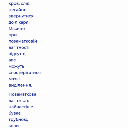
кров, слід
негайно
звернутися
до лікаря.
Місячні
при
позаматковій
вагітності
відсутні,
але
можуть
спостерігатися
мазкі
виділення.
Позаматкова
вагітність
найчастіше
буває
трубною,
коли