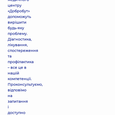
центру
«Добробут»
допоможуть
вирішити
будь-яку
проблему.
Діагностика,
лікування,
спостереження
та
профілактика
– все це в
нашій
компетенції.
Проконсультуємо,
відповімо
на
запитання
і
доступно