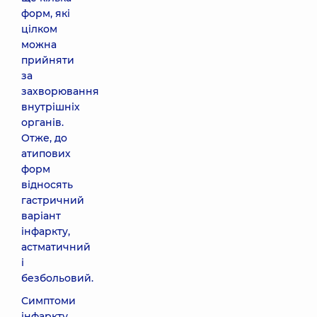
форм, які
цілком
можна
прийняти
за
захворювання
внутрішніх
органів.
Отже, до
атипових
форм
відносять
гастричний
варіант
інфаркту,
астматичний
і
безбольовий.
Симптоми
інфаркту