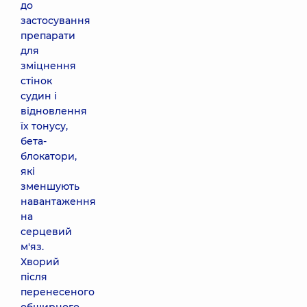
до
застосування
препарати
для
зміцнення
стінок
судин і
відновлення
їх тонусу,
бета-
блокатори,
які
зменшують
навантаження
на
серцевий
м'яз.
Хворий
після
перенесеного