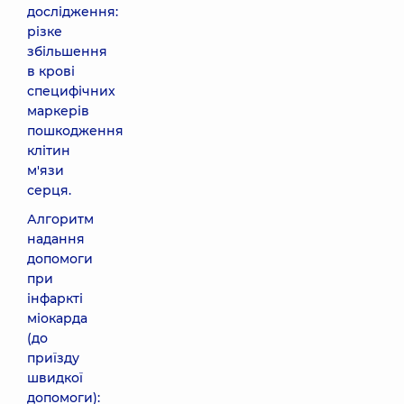
дослідження:
різке
збільшення
в крові
специфічних
маркерів
пошкодження
клітин
м'язи
серця.
Алгоритм
надання
допомоги
при
інфаркті
міокарда
(до
приїзду
швидкої
допомоги):