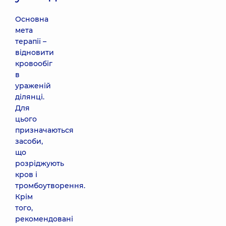
Основна
мета
терапії –
відновити
кровообіг
в
ураженій
ділянці.
Для
цього
призначаються
засоби,
що
розріджують
кров і
тромбоутворення.
Крім
того,
рекомендовані