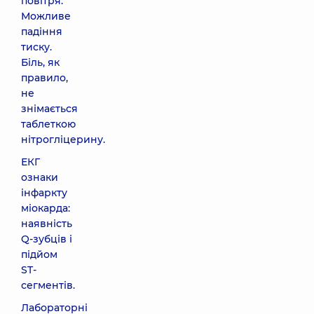
повітря.
Можливе
падіння
тиску.
Біль, як
правило,
не
знімається
таблеткою
нітрогліцерину.
ЕКГ
ознаки
інфаркту
міокарда:
наявність
Q-зубців і
підйом
ST-
сегментів.
Лабораторні