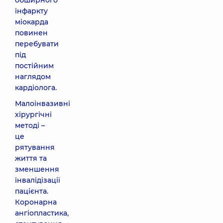
обширного
інфаркту
міокарда
повинен
перебувати
під
постійним
наглядом
кардіолога.
Малоінвазивні
хірургічні
методі –
це
рятування
життя та
зменшення
інвалідізації
пацієнта.
Коронарна
ангіопластика,