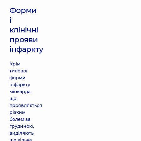
Форми
і
клінічні
прояви
інфаркту
Крім
типової
форми
інфаркту
міокарда,
що
проявляється
різким
болем за
грудиною,
виділяють
ще кілька