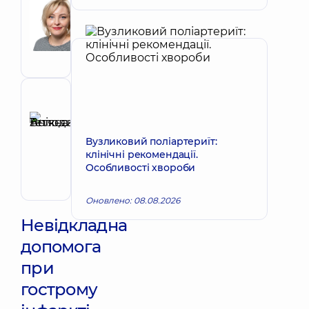
Шаповалова
Запис до лікаря
Валентина
Вікторівна
Кардіолог
Рецензент
Анікєєва
Тетяна
Запис до лікаря
Вузликовий поліартериїт:
Володимирівна
клінічні рекомендації.
Терапевт;
Особливості хвороби
Кардіолог;
Ревматолог
Оновлено: 08.08.2026
Невідкладна
допомога
при
гострому