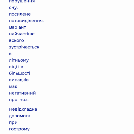
порушення
сну,
посилене
потовиділення.
Варіант
найчастіше
всього
зустрічається
в
літньому
віці і в
більшості
випадків
має
негативний
прогноз.
Невідкладна
допомога
при
гострому