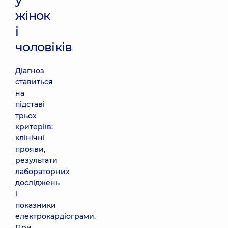
жінок
і
чоловіків
Діагноз
ставиться
на
підставі
трьох
критеріїв:
клінічні
прояви,
результати
лабораторних
досліджень
і
показники
електрокардіограми.
При