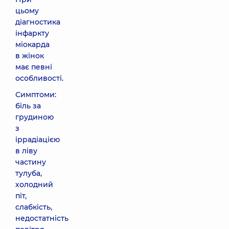
цьому
діагностика
інфаркту
міокарда
в жінок
має певні
особливості.
Симптоми:
біль за
грудиною
з
іррадіацією
в ліву
частину
тулуба,
холодний
піт,
слабкість,
недостатність