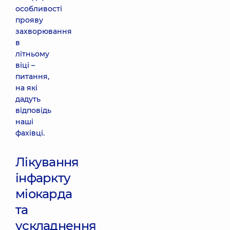
особливості
прояву
захворювання
в
літньому
віці –
питання,
на які
дадуть
відповідь
наші
фахівці.
Лікування
інфаркту
міокарда
та
ускладнення