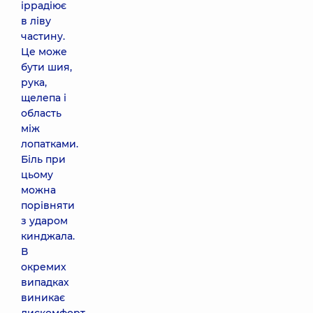
іррадіює
в ліву
частину.
Це може
бути шия,
рука,
щелепа і
область
між
лопатками.
Біль при
цьому
можна
порівняти
з ударом
кинджала.
В
окремих
випадках
виникає