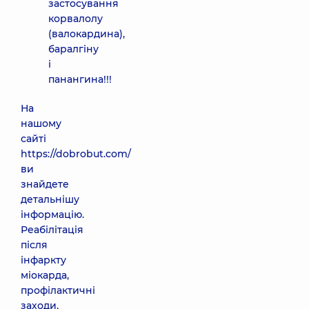
застосування
корвалолу
(валокардина),
баралгіну
і
панангина!!!
На
нашому
сайті
https://dobrobut.com/
ви
знайдете
детальнішу
інформацію.
Реабілітація
після
інфаркту
міокарда,
профілактичні
заходи,