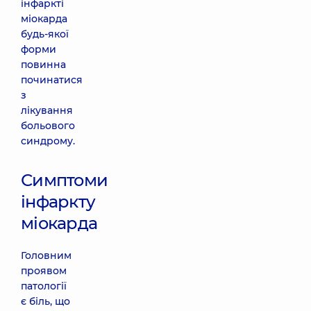
інфаркті
міокарда
будь-якої
форми
повинна
починатися
з
лікування
больового
синдрому.
Симптоми
інфаркту
міокарда
Головним
проявом
патології
є біль, що