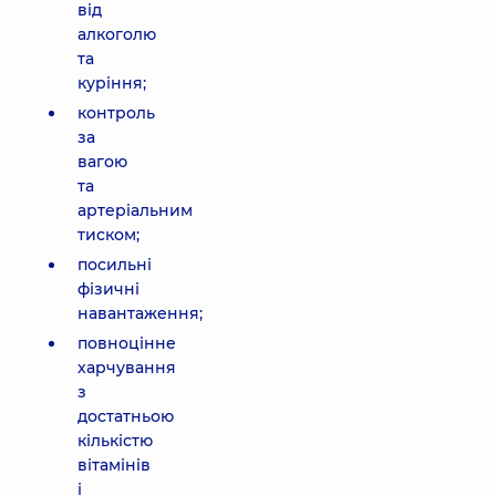
від
алкоголю
та
куріння;
контроль
за
вагою
та
артеріальним
тиском;
посильні
фізичні
навантаження;
повноцінне
харчування
з
достатньою
кількістю
вітамінів
і