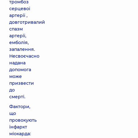
тромбоз
серцевої
артерії ,
довготривалий
спазм
артерії,
емболія,
запалення.
Несвоєчасно
надана
допомога
може
призвести
до
смерті.
Фактори,
що
провокують
інфаркт
міокарда: