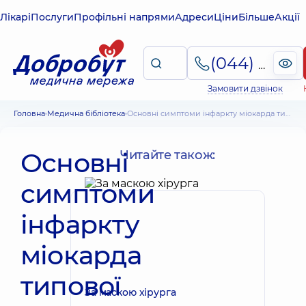
Лікарі
Послуги
Профільні напрями
Адреси
Ціни
Більше
Акції
(044) 495-2-888
Замовити дзвінок
Головна
Медична бібліотека
Основні симптоми інфаркту міокарда типової і атипових форм
Основні
Читайте також:
симптоми
інфаркту
міокарда
типової
За маскою хірурга