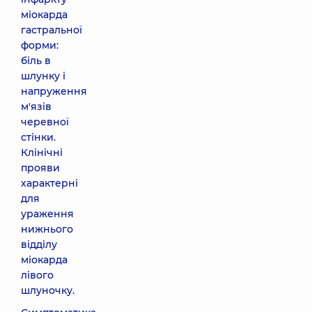
міокарда
гастральної
форми:
біль в
шлунку і
напруження
м'язів
черевної
стінки.
Клінічні
прояви
характерні
для
ураження
нижнього
відділу
міокарда
лівого
шлуночку.