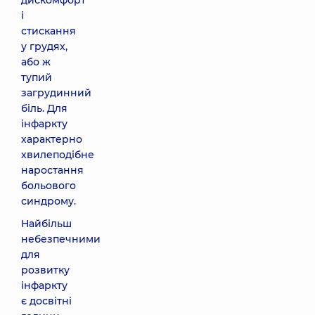
дискомфорт
і
стискання
у грудях,
або ж
тупий
загрудинний
біль. Для
інфаркту
характерно
хвилеподібне
наростання
больового
синдрому.
Найбільш
небезпечними
для
розвитку
інфаркту
є досвітні