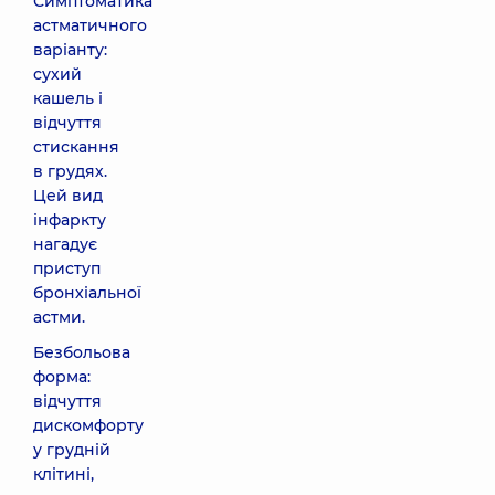
Симптоматика
астматичного
варіанту:
сухий
кашель і
відчуття
стискання
в грудях.
Цей вид
інфаркту
нагадує
приступ
бронхіальної
астми.
Безбольова
форма:
відчуття
дискомфорту
у грудній
клітині,