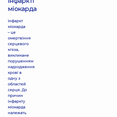
інфаркті
міокарда
Інфаркт
міокарда
– це
омертвіння
серцевого
м'яза,
викликане
порушенням
надходження
крові в
одну з
областей
серця. До
причин
інфаркту
міокарда
належать