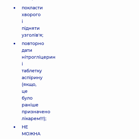
покласти
хворого
і
підняти
узголів'я;
повторно
дати
нітрогліцерин
і
таблетку
аспірину
(якщо,
це
було
раніше
призначено
лікарем!!!);
НЕ
МОЖНА