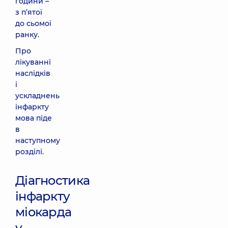
години –
з п’ятої
до сьомої
ранку.
Про
лікуванні
наслідків
і
ускладнень
інфаркту
мова піде
в
наступному
розділі.
Діагностика
інфаркту
міокарда
у