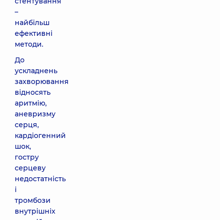
стентування
–
найбільш
ефективні
методи.
До
ускладнень
захворювання
відносять
аритмію,
аневризму
серця,
кардіогенний
шок,
гостру
серцеву
недостатність
і
тромбози
внутрішніх