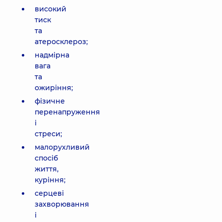
високий
тиск
та
атеросклероз;
надмірна
вага
та
ожиріння;
фізичне
перенапруження
і
стреси;
малорухливий
спосіб
життя,
куріння;
серцеві
захворювання
і