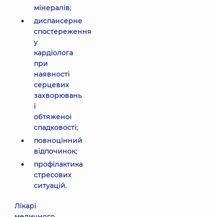
мінералів;
диспансерне
спостереження
у
кардіолога
при
наявності
серцевих
захворювань
і
обтяженої
спадковості;
повноцінний
відпочинок;
профілактика
стресових
ситуацій.
Лікарі
медичного