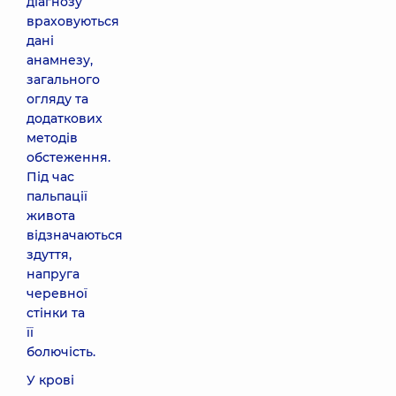
діагнозу
враховуються
дані
анамнезу,
загального
огляду та
додаткових
методів
обстеження.
Під час
пальпації
живота
відзначаються
здуття,
напруга
черевної
стінки та
її
болючість.
У крові