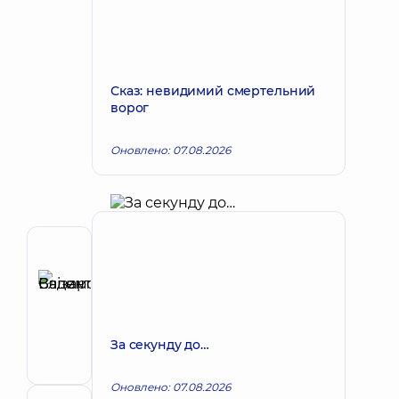
Сказ: невидимий смертельний
ворог
Оновлено: 07.08.2026
Автор
Єлізаров
Вадим
Запис до лікаря
Валентинович
Хірург;
За секунду до…
Хірург
проктолог
Оновлено: 07.08.2026