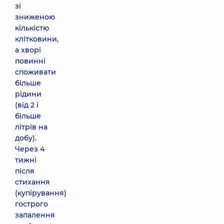
зі
зниженою
кількістю
клітковини,
а хворі
повинні
споживати
більше
рідини
(від 2 і
більше
літрів на
добу).
Через 4
тижні
після
стихання
(купірування)
гострого
запалення