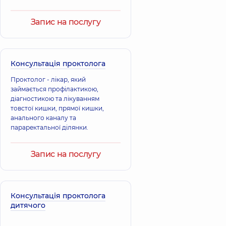
Миколаївна
Юрійович
перебігу захворювань.
Терапевт;
Хірург; Хірург
Гастроентеролог,
проктолог,
40
Запис на послугу
17 років досвіду
років досвіду
Вишневський
Дегтяренко
Юрій
Олексій
Консультація проктолога
Орестович
Петрович
Хірург; Хірург
Хірург; Хірург
Проктолог - лікар, який
проктолог,
24
проктолог,
25 років
займається профілактикою,
років досвіду
досвіду
діагностикою та лікуванням
товстої кишки, прямої кишки,
анального каналу та
Бородіна Олена
параректальної ділянки.
Олександрівна
Лікар загальної
Герасименко
практики -
Євген
Запис на послугу
сімейний лікар;
Олександрович
Гастроентеролог;
Хірург; Хірург
Дієтолог; Лікар з
проктолог,
25 років
ультразвукової
досвіду
діагностики;
Терапевт,
24 років
Консультація проктолога
досвіду
дитячого