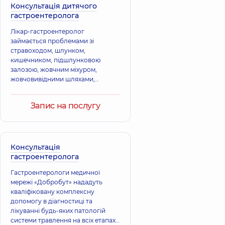
Руслан
Консультація дитячого
Гастроентеролог
Васильович
дитячий;
гастроентеролога
Гастроентеролог,
Гастроентеролог,
25 років досвіду
26 років досвіду
Лікар-гастроентеролог
займається проблемами зі
стравоходом, шлунком,
Антоненко
кишечником, підшлунковою
Вікторія
залозою, жовчним міхуром,
Олексіївна
Бурбаєва
жовчовивідними шляхами,
Хірург; Акушер-
Світлана
печінкою, дванадцятипалою
гінеколог; Лікар з
Анатоліївна
кишкою.
ультразвукової
Гастроентеролог,
Запис на послугу
діагностики; Лікар
22 років досвіду
мамолог; Хірург
проктолог,
21 років
досвіду
Консультація
Кульчицька
Дорошенко
гастроентеролога
Катерина
Роза Натанівна
Гастроентерологи медичної
Володимирівна
Гастроентеролог;
мережі «Добробут» нададуть
Терапевт,
20 років
Гастроентеролог,
9
досвіду
років досвіду
кваліфіковану комплексну
допомогу в діагностиці та
лікуванні будь-яких патологій
Білаш Наталія
Коцар Олексій
системи травлення на всіх етапах