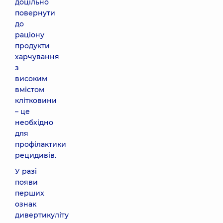
доцільно
повернути
до
раціону
продукти
харчування
з
високим
вмістом
клітковини
– це
необхідно
для
профілактики
рецидивів.
У разі
появи
перших
ознак
дивертикуліту