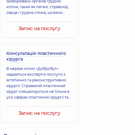
захворювань органів грудної
клітки, таких як легені, стравохід,
серце і грудна стінка, шляхом
хірургічного втручання.
Запис на послугу
Консультація пластичного
хірурга
В мережі клінік «Добробут»
надаються експертні послуги з
естетичної та реконструктивної
хірургії. Справжній пластичний
хірург спеціалізується не тільки в
усіх сферах пластичної хірургії та
має досвід хірургічних втручань
будь-якої складності, але і
Запис на послугу
виконує функцію психолога:
завдяки своїм умінням він
допомагає підвищити самооцінку,
побороти комплекси та