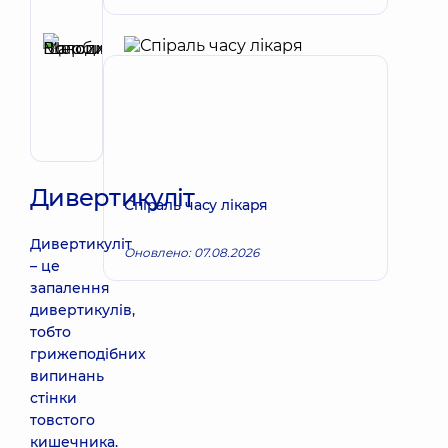
Рецензент
Щербина
Максим
Запис до лікаря
Володимирович
Хірург;
Хірург
проктолог;
Хірург
судинний
Дивертикуліт
Спіраль часу лікаря
Дивертикуліт
Оновлено: 07.08.2026
– це
запалення
дивертикулів,
тобто
грижеподібних
випинань
стінки
товстого
кишечника.