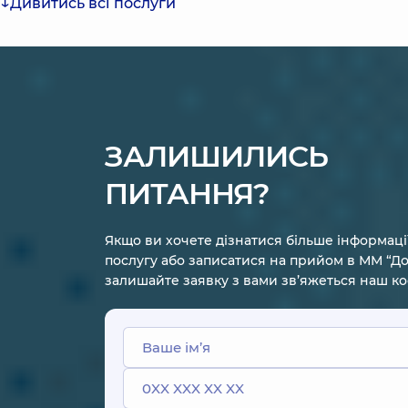
Дивитись всі послуги
невпевненість у собі, полюбити
себе.
ЗАЛИШИЛИСЬ
ПИТАННЯ?
Якщо ви хочете дізнатися більше інформаці
послугу або записатися на прийом в ММ “До
залишайте заявку з вами зв’яжеться наш к