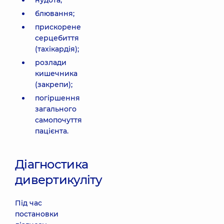
нудота;
блювання;
прискорене
серцебиття
(тахікардія);
розлади
кишечника
(закрепи);
погіршення
загального
самопочуття
пацієнта.
Діагностика
дивертикуліту
Під час
постановки