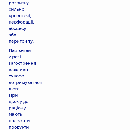
розвитку
сильної
кровотечі,
перфорації,
абсцесу
або
перитоніту.
Пацієнтам
у разі
загострення
важливо
суворо
дотримуватися
дієти.
При
цьому до
раціону
мають
належати
продукти