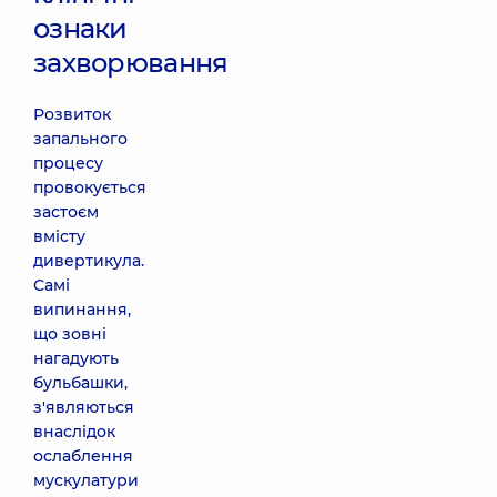
ознаки
захворювання
Розвиток
запального
процесу
провокується
застоєм
вмісту
дивертикула.
Самі
випинання,
що зовні
нагадують
бульбашки,
з'являються
внаслідок
ослаблення
мускулатури