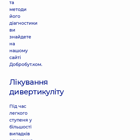
та
методи
його
діагностики
ви
знайдете
на
нашому
сайті
Добробут.ком.
Лікування
дивертикуліту
Під час
легкого
ступеня у
більшості
випадків