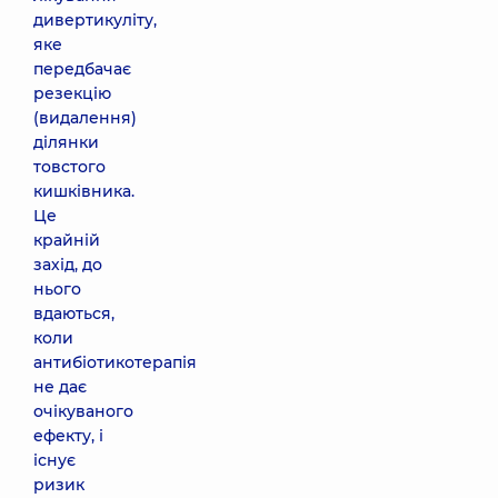
дивертикуліту,
яке
передбачає
резекцію
(видалення)
ділянки
товстого
кишківника.
Це
крайній
захід, до
нього
вдаються,
коли
антибіотикотерапія
не дає
очікуваного
ефекту, і
існує
ризик