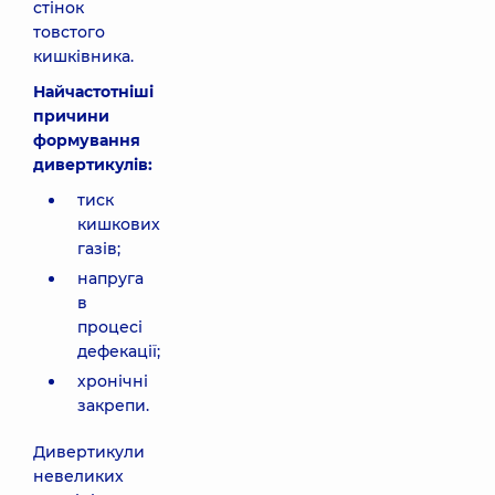
стінок
товстого
кишківника.
Найчастотніші
причини
формування
дивертикулів:
тиск
кишкових
газів;
напруга
в
процесі
дефекації;
хронічні
закрепи.
Дивертикули
невеликих