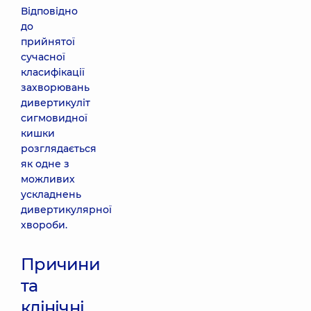
Відповідно
до
прийнятої
сучасної
класифікації
захворювань
дивертикуліт
сигмовидної
кишки
розглядається
як одне з
можливих
ускладнень
дивертикулярної
хвороби.
Причини
та
клінічні