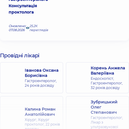
Консультація
проктолога
Оновлено:
25.2К
07.08.2026
переглядів
Провідні лікарі
Корень Анжела
Іванова Оксана
Валеріївна
Борисівна
Ендоскопіст;
Гастроентеролог,
Гастроентеролог,
24 років досвіду
32 років досвіду
Зубрицький
Олег
Калина Роман
Степанович
Анатолійович
Гастроентеролог;
Хірург; Хірург
Лікар з
проктолог,
22 років
ультразвукової
досвіду