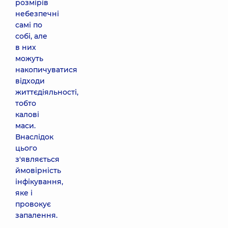
розмірів
небезпечні
самі по
собі, але
в них
можуть
накопичуватися
відходи
життєдіяльності,
тобто
калові
маси.
Внаслідок
цього
з'являється
ймовірність
інфікування,
яке і
провокує
запалення.