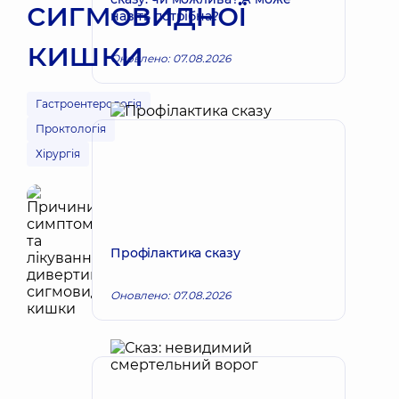
сигмовидної
навіть потрібна?
кишки
Оновлено: 07.08.2026
Гастроентерологія
Проктологія
Хірургія
Профілактика сказу
Оновлено: 07.08.2026