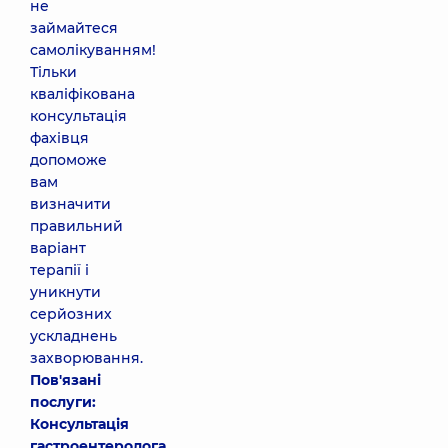
не
займайтеся
самолікуванням!
Тільки
кваліфікована
консультація
фахівця
допоможе
вам
визначити
правильний
варіант
терапії і
уникнути
серйозних
ускладнень
захворювання.
Пов'язані
послуги:
Консультація
гастроентеролога