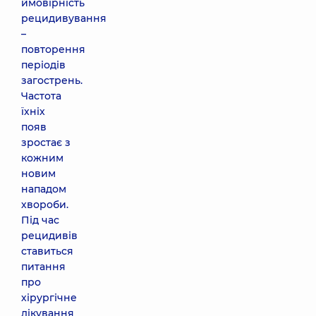
ймовірність
рецидивування
–
повторення
періодів
загострень.
Частота
їхніх
появ
зростає з
кожним
новим
нападом
хвороби.
Під час
рецидивів
ставиться
питання
про
хірургічне
лікування