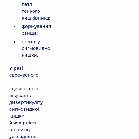
петлі
тонкого
кишківника;
формування
свища;
стенозу
сигмовидної
кишки.
У разі
своєчасного
і
адекватного
лікування
дивертикуліту
сигмовидної
кишки
ймовірність
розвитку
ускладнень