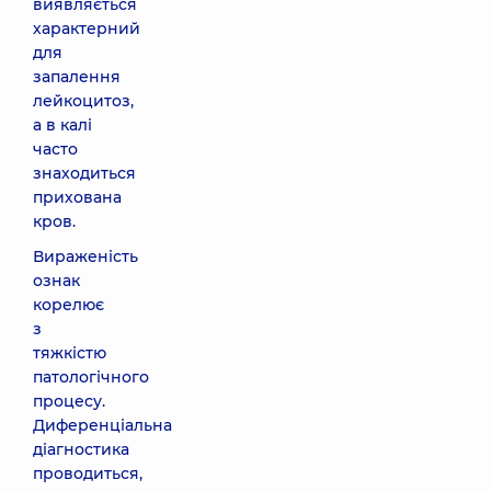
виявляється
характерний
для
запалення
лейкоцитоз,
а в калі
часто
знаходиться
прихована
кров.
Вираженість
ознак
корелює
з
тяжкістю
патологічного
процесу.
Диференціальна
діагностика
проводиться,