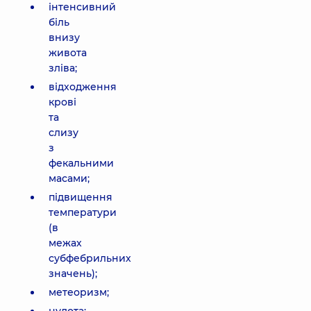
інтенсивний
біль
внизу
живота
зліва;
відходження
крові
та
слизу
з
фекальними
масами;
підвищення
температури
(в
межах
субфебрильних
значень);
метеоризм;