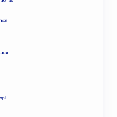
тися до
ться
ання
орі