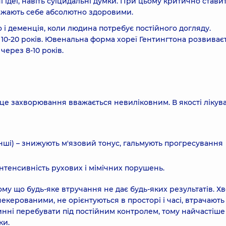
і ідеї, навіть суїцидальні думки. При цьому критично стави
вважають себе абсолютно здоровими.
і деменція, коли людина потребує постійного догляду.
0-20 років. Ювенальна форма хореї Гентингтона розвиває
через 8-10 років.
, це захворювання вважається невиліковним. В якості лікув
нші) – знижують м'язовий тонус, гальмують прогресування
нтенсивність рухових і мімічних порушень.
му що будь-яке втручання не дає будь-яких результатів. Хв
некерованими, не орієнтуються в просторі і часі, втрачають
овинні перебувати під постійним контролем, тому найчастіше
ки.