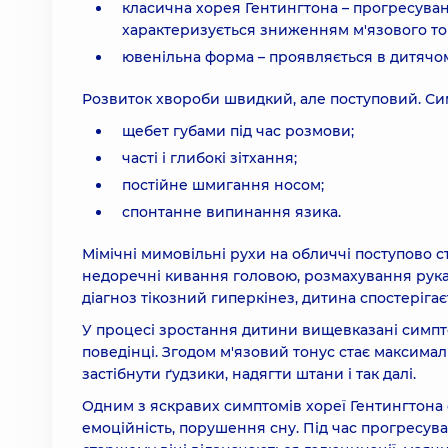
класична хорея Гентингтона – прогресуванн
характеризується зниженням м'язового то
ювенільна форма – проявляється в дитячому
Розвиток хвороби швидкий, але поступовий. Сим
щебет губами під час розмови;
часті і глибокі зітхання;
постійне шмигання носом;
спонтанне випинання язика.
Мімічні мимовільні рухи на обличчі поступово 
недоречні кивання головою, розмахування рукам
діагноз тікозний гиперкінез, дитина спостерігає
У процесі зростання дитини вищевказані симпто
поведінці. Згодом м'язовий тонус стає максимал
застібнути ґудзики, надягти штани і так далі.
Одним з яскравих симптомів хореї Гентингтона 
емоційність, порушення сну. Під час прогресува