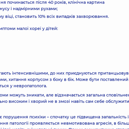
я починається після 40 років, клінічна картина
нусу і надмірними рухами;
 віці, становить 10% всіх випадків захворювання.
птоми малої хореї у дітей:
стають інтенсивнішими, до них приєднуються пританцьовув
и, хитання корпусом з боку в бік. Може бути поставлений
ться у невропатолога.
ми можуть зникати, але відзначається загальна сповільнен
ьно високим і хворий не в змозі навіть сам себе обслужити
є порушення психіки – спочатку це підвищена запальність і
ння патології проявляється невмотивована агресія, в біль