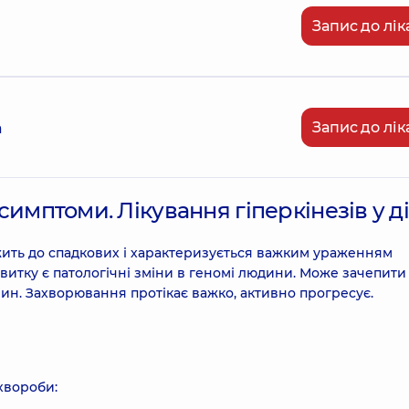
Запис до лік
Запис до лік
а
 симптоми. Лікування гіперкінезів у д
жить до спадкових і характеризується важким ураженням
витку є патологічні зміни в геномі людини. Може зачепити
анин. Захворювання протікає важко, активно прогресує.
хвороби: