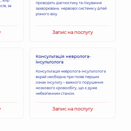
, збір
проводять діагностику та лікування
ів, за
захворювань нервової системи у дітей
я Михайлівна
різного віку.
итячий,
21 років досвіду
у
Запис на послугу
нівна
ьтразвукової діагностики,
31 років досвіду
Консультація невролога-
інсультолога
Консультація невролога-інсультолога
Павлівна
вкрай необхідна при появі перших
освіду
ознак інсульту – важкого порушення
мозкового кровообігу, що є дуже
небезпечним станом.
а Анатоліївна
у
Запис на послугу
освіду