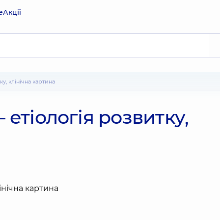
е
Акції
ку, клінічна картина
 етіологія розвитку,