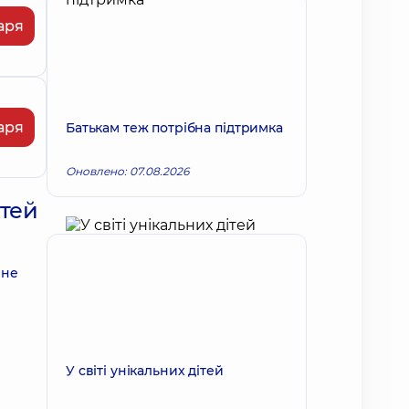
аря
аря
Батькам теж потрібна підтримка
Оновлено: 07.08.2026
ітей
 не
У світі унікальних дітей