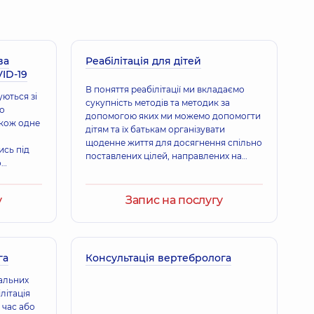
ва
 Анатолійович
Реабілітація для дітей
VID-19
г,
30 років досвіду
В поняття реабілітації ми вкладаємо
уються зі
сукупність методів та методик за
бо
допомогою яких ми можемо допомогти
акож одне
дітям та їх батькам організувати
Ігоревич
щоденне життя для досягнення спільно
г,
28 років досвіду
ись під
поставлених цілей, направлених на
о
покращення якості життя в соціумі.
Добробут”
у
Запис на послугу
ергійович
г,
10 років досвіду
га
Консультація вертебролога
іальних
ир Петрович
літація
г,
26 років досвіду
 час або