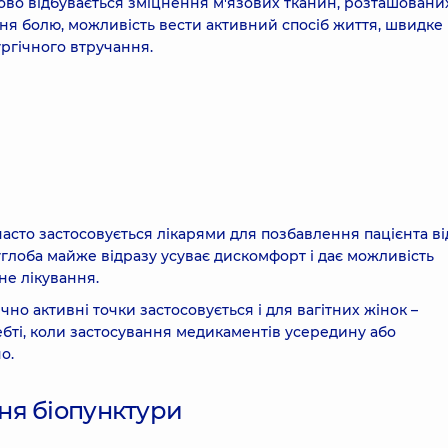
ово відбувається зміцнення м'язових тканин, розташовани
ня болю, можливість вести активний спосіб життя, швидке
ургічного втручання.
асто застосовується лікарями для позбавлення пацієнта ві
глоба майже відразу усуває дискомфорт і дає можливість
не лікування.
но активні точки застосовується і для вагітних жінок –
ебті, коли застосування медикаментів усередину або
о.
ня біопунктури