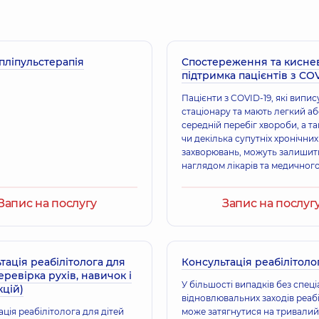
ліпульстерапія
Спостереження та кисне
Лебедько Сергій
підтримка пацієнтів з CO
Ортопед-травматоло
Пацієнти з COVID-19, які випис
стаціонару та мають легкий а
середній перебіг хвороби, а т
Лобач Станіслав 
чи декілька супутніх хронічних
Ортопед-травматоло
захворювань, можуть залишит
наглядом лікарів та медичног
персоналу медичної мережі “
в рамках пос
Запис на послугу
Запис на послуг
Рижков Богдан С
з ультразвукової діагностики;
Ортопед-травматоло
тація реабілітолога для
Консультація реабілітоло
еревірка рухів, навичок і
У більшості випадків без спец
цій)
Батрак Володим
відновлювальних заходів реабі
Ортопед-травматоло
ція реабілітолога для дітей
може затягнутися на тривалий