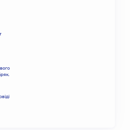
т
ового
бряк.
овіді