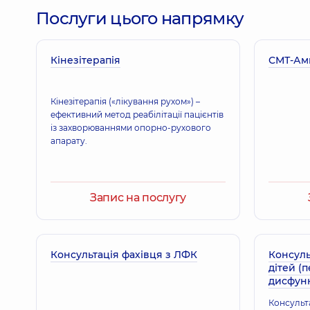
Послуги цього напрямку
Кінезітерапія
Бурденюк Сергій Анатолійович
СМТ-Амп
Ортопед-травматолог,
37 років досвіду
Кінезітерапія («лікування рухом») –
ефективний метод реабілітації пацієнтів
із захворюваннями опорно-рухового
Скобенко Євгеній Олександрович
апарату.
Ортопед-травматолог,
20 років досвіду
Запис на послугу
Холодов Богдан Ігорович
Лікар загальної практики - сімейний лікар; Лікар 
Терапевт,
12 років досвіду
Консультація фахівця з ЛФК
Консуль
дітей (п
дисфунк
Тарнавський Ігор Володимирович
Ортопед-травматолог,
25 років досвіду
Консульта