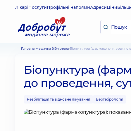
Лікарі
Послуги
Профільні напрями
Адреси
Ціни
Більш
Головна
Медична бібліотека
Біопунктура (фармакопунктура): по
Біопунктура (фарм
до проведення, су
Реабілітація та відновне лікування
Вертебрологія