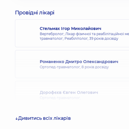
Провідні лікарі
Стельмах Ігор Миколайович
Вертебролог; Лікар фізичної та реабілітаційної 
травматолог; Реабілітолог,
39 років досвіду
Романенко Дмитро Олександрович
Ортопед-травматолог,
8 років досвіду
Дорофєєв Євген Олегович
Ортопед-травматолог,
Дивитись всіх лікарів
Засаднюк Іван Андрійович
Ортопед-травматолог,
25 років досвіду