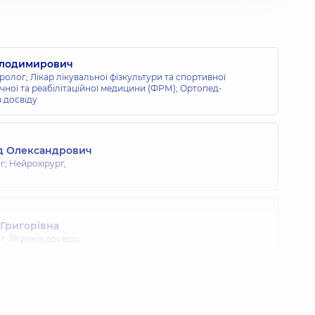
олодимирович
ролог; Лікар лікувальної фізкультури та спортивної
чної та реабілітаційної медицини (ФРМ); Ортопед-
в досвіду
д Олександрович
; Нейрохірург,
 Григорівна
г,
36 років досвіду
в Еміліянович
тики - сімейний лікар; Терапевт,
20 років досвіду