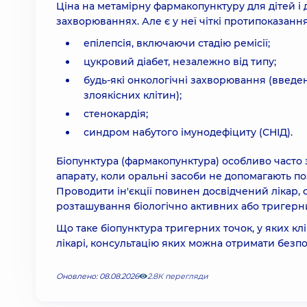
Ціна на метамірну фармакопунктуру для дітей і д
захворюваннях. Але є у неї чіткі протипоказанн
епілепсія, включаючи стадію ремісії;
цукровий діабет, незалежно від типу;
будь-які онкологічні захворювання (введе
злоякісних клітин);
стенокардія;
синдром набутого імунодефіциту (СНІД).
Біопунктура (фармакопунктура) особливо часто 
апарату, коли оральні засоби не допомагають п
Проводити ін'єкції повинен досвідчений лікар, 
розташування біологічно активних або тригерних
Що таке біопунктура тригерних точок, у яких клі
лікарі, консультацію яких можна отримати безп
Оновлено: 08.08.2026
2.8К перегляди