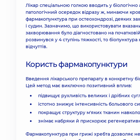
Лікар спеціальною голкою вводить у біологічно 
патологічний осередок відразу ж, минаючи кро
фармакопунктура при остеохондрозі, деяких зах
і судин. Зазначимо, що використовувати вказани
захворювання було діагностовано на початковій 
розвинувся у 4 ступінь тяжкості, то біопунктур
відчуттів.
Користь фармакопунктури
Введення лікарського препарату в конкретну бі
Цей метод має виключно позитивний вплив:
підвищує рухливість великих і дрібних сугл
істотно знижує інтенсивність больового с
покращує структуру м'яких тканин навколо
знімає набряки й прискорює регенеративн
Фармакопунктура при грижі хребта дозволяє не 