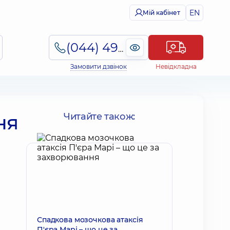
EN
Мій кабінет
(044) 495-2-888
Замовити дзвінок
Невідкладна
ня
Читайте також:
Спадкова мозочкова атаксія
П'єра Марі – що це за