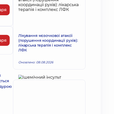
аря
Лікування мозочкової атаксії
аря
(порушення координації рухів):
лікарська терапія і комплекс
ЛФК
Оновлено: 08.08.2026
х
ється
едурою