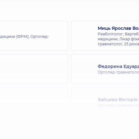
Миць Ярослав В
Реабілітолог; Вертеб
медицини (ФРМ); Ортопед-
медицини; Лікар фізи
травматолог,
25 рокі
Федорина Едуар
Ортопед-травматолог
Зайцева Вікторія
Ортопед-травматоло
Дякунчак Яросла
Лікар загальної прак