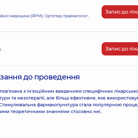
Запис до лік
аційної медицини (ФРМ); Ортопед-травматолог;
Запис до лік
а
казання до проведення
 пов'язана з ін'єкційним введенням специфічних лікарськи
ктури та мезотерапії, але більш ефективне, яке використову
 Стимулювальна фармакопунктура стала популярною проц
якими теоретичними знаннями стосовно неї.