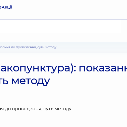
е
Акції
казання до проведення, суть методу
акопунктура): показан
ть методу