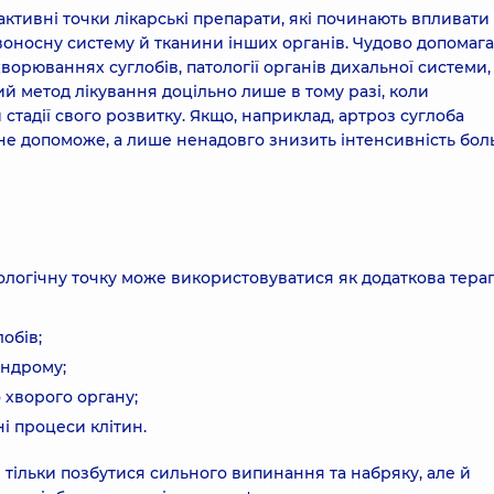
активні точки лікарські препарати, які починають впливати
воносну систему й тканини інших органів. Чудово допомага
ворюваннях суглобів, патології органів дихальної системи,
й метод лікування доцільно лише в тому разі, коли
стадії свого розвитку. Якщо, наприклад, артроз суглоба
а не допоможе, а лише ненадовго знизить інтенсивність бо
ологічну точку може використовуватися як додаткова терап
обів;
индрому;
 хворого органу;
і процеси клітин.
тільки позбутися сильного випинання та набряку, але й