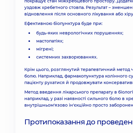
покращує стан міжхребцевого простору. Додатк
уздовж хребетного стовпа. Результат – зменшен
відновлення після основного лікування або хір
Ефективною біопунктура буде при:
будь-яких неврологічних порушеннях;
мастопатіях;
мігрені;
системних захворюваннях.
Крім цього, розглянутий терапевтичний метод ч
болю. Наприклад, фармакопунктура колінного су
пацієнту рухатися й продовжувати консерватив
Метод введення лікарського препарату в біологіч
наприклад, у разі наявності сильного болю в хр
внутрішньом'язово ін'єкційно просто заборонен
Протипоказання до проведен