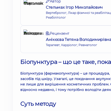
Автор
Стельмах Ігор Миколайович
Вертебролог; Лікар фізичної та реабіліт
Реабілітолог
Рецензент
Анікєєва Тетяна Володимирівн
Терапевт; Кардіолог; Ревматолог
Біопунктура – що це таке, по
Біопунктура (фармакопунктура) – це процедура,
засобів під шкіру. Узагалі, це поєднання акупун
не лише для вирішення косметичних проблем.
відносно недавно, і тому потрібно володіти де
Суть методу