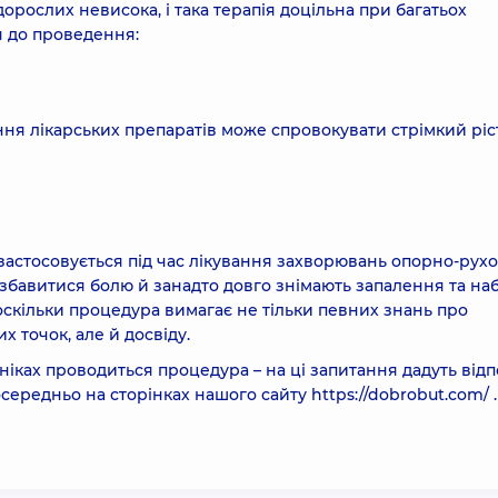
орослих невисока, і така терапія доцільна при багатьох
я до проведення:
ння лікарських препаратів може спровокувати стрімкий ріс
застосовується під час лікування захворювань опорно-рух
озбавитися болю й занадто довго знімають запалення та на
оскільки процедура вимагає не тільки певних знань про
 точок, але й досвіду.
ніках проводиться процедура – на ці запитання дадуть відп
осередньо на сторінках нашого сайту
https://dobrobut.com/
.