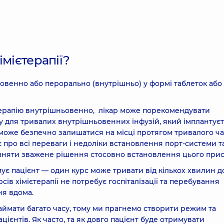
імієтерапії?
овенно або перорально (внутрішньо) у формі таблеток або
єтерапію внутрішньовенно, лікар може порекомендувати
у для тривалих внутрішньовенних інфузій, який імплантуєт
 може безпечно залишатися на місці протягом тривалого ча
 про всі переваги і недоліки встановлення порт-системи т
рийняти зважене рішення стосовно встановлення цього при
мує пацієнт — один курс може тривати від кількох хвилин д
сів хімієтерапії не потребує госпіталізації та перебування
ння вдома.
займати багато часу, тому ми прагнемо створити режим та
ієнтів. Як часто, та як довго пацієнт буде отримувати