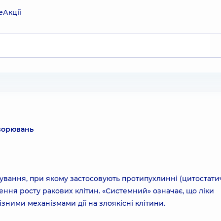
е
Акції
ворювань
кування, при якому застосовують протипухлинні (цитостати
ння росту ракових клітин. «Системний» означає, що ліки
ізними механізмами дії на злоякісні клітини.