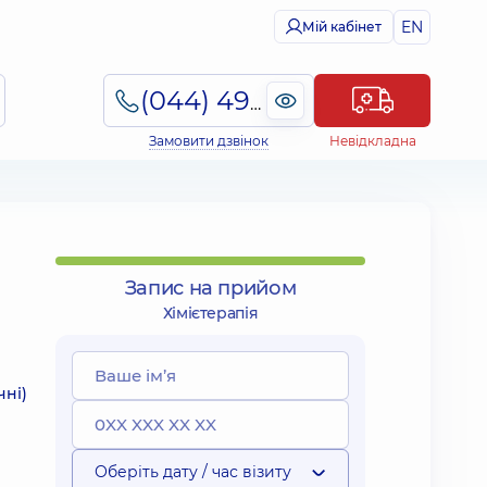
EN
Мій кабінет
(044) 495-2-888
Замовити дзвінок
Невідкладна
Запис на прийом
Хімієтерапія
чні)
Оберіть дату / час візиту