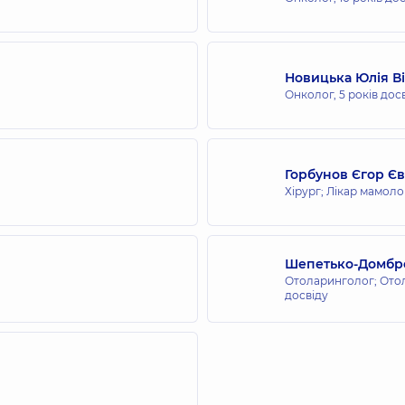
Новицька Юлія Ві
Онколог,
5 років дос
Горбунов Єгор Є
Хірург; Лікар мамоло
Шепетько-Домбро
Отоларинголог; Ото
досвіду