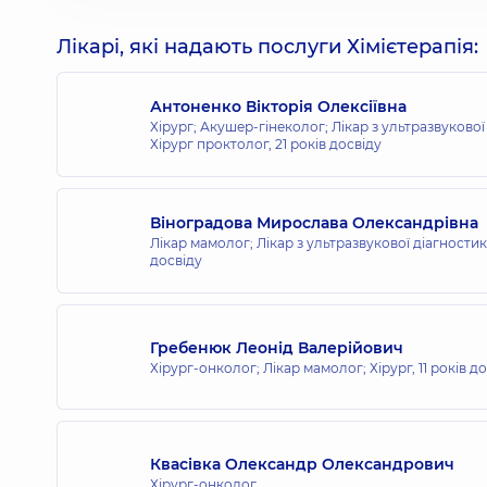
Лікарі, які надають послуги Хімієтерапія:
Антоненко Вікторія Олексіївна
Хірург; Акушер-гінеколог; Лікар з ультразвукової
Хірург проктолог,
21 років досвіду
Віноградова Мирослава Олександрівна
Лікар мамолог; Лікар з ультразвукової діагности
досвіду
Гребенюк Леонід Валерійович
Хірург-онколог; Лікар мамолог; Хірург,
11 років д
Квасівка Олександр Олександрович
Хірург-онколог,