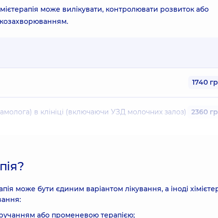
хімієтерапія може вилікувати, контролювати розвиток або
нкозахворюванням.
1740 г
амолога) в клініці (включаючи УЗД молочних залоз)
2360 г
ніці
1740 г
апія?
та діагностичної тактики при онкологічному захворюванні
пія може бути єдиним варіантом лікування, а іноді хімієте
ування:
тручанням або променевою терапією;