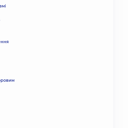
змі
о
ення
доровим
.