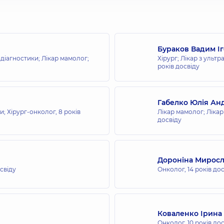
Бураков Вадим І
 діагностики; Лікар мамолог;
Хірург; Лікар з ульт
років досвіду
Габелко Юлія Анд
ки; Хірург-онколог,
8 років
Лікар мамолог; Лікар
досвіду
Дороніна Миросл
освіду
Онколог,
14 років до
Коваленко Ірина
Онколог,
10 років до