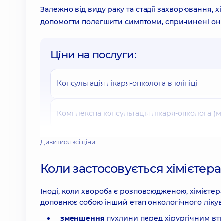
Залежно від виду раку та стадії захворювання, 
допомогти полегшити симптоми, спричинені о
Ціни на послуги:
Консультація лікаря-онколога в клініці
Комплексна консультація лікаря-онколога (м
Дивитися всі ціни
Консультація дитячого лікаря-онколога в клі
Коли застосовується хімієтер
Друга думка (second opinion) з лікувальної 
11820 грн
Іноді, коли хвороба є розповсюдженою, хімієтера
доповнює собою інший етап онкологічного лік
зменшення
пухлини перед хірургічним в