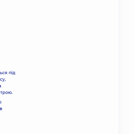
ься під
су,
а
строю.
о
 в