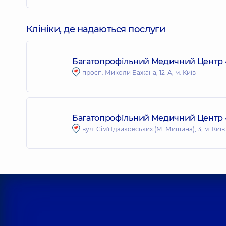
Клініки, де надаються послуги
Багатопрофільний Медичний Центр «
просп. Миколи Бажана, 12-А, м. Київ
Багатопрофільний Медичний Центр «Д
вул. Сім'ї Ідзиковських (М. Мишина), 3, м. Київ