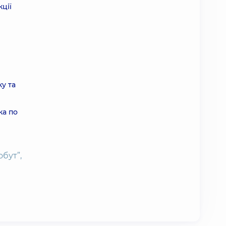
кції
у та
ка по
бут”,