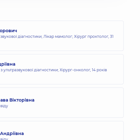
горович
развукової діагностики; Лікар мамолог; Хірург проктолог,
31
ріївна
 з ультразвукової діагностики; Хірург-онколог,
14 років
ава Вікторівна
свіду
 Андріївна
свіду