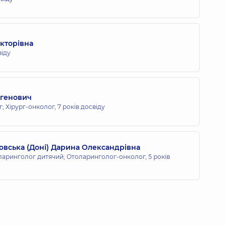
кторівна
віду
вгенович
г; Хірург-онколог,
7 років досвіду
вська (Доні) Дарина Олександрівна
ларинголог дитячий; Отоларинголог-онколог,
5 років