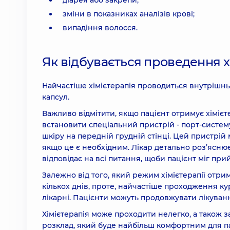
діарея або закрепи;
зміни в показниках аналізів крові;
випадіння волосся.
Як відбувається проведення х
Найчастіше хімієтерапія проводиться внутрішнь
капсул.
Важливо відмітити, якщо пацієнт отримує хімі
встановити спеціальний пристрій - порт-систем
шкіру на передній грудній стінці. Цей пристрій
якщо це є необхідним. Лікар детально роз’яснює
відповідає на всі питання, щоби пацієнт міг п
Залежно від того, який режим хімієтерапії отри
кількох днів, проте, найчастіше проходження кур
лікарні. Пацієнти можуть продовжувати лікува
Хімієтерапія може проходити нелегко, а також 
розклад, який буде найбільш комфортним для пац