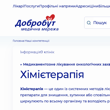
Лікарі
Послуги
Профільні напрями
Адреси
Ціни
Більш
Головна
Наші компетенції
Інформація
9 клінік
← Медикаментозне лікування онкологічних зах
Хімієтерапія
Хімієтерапія
— це один із системних методів лі
препарати для знищення, зупинки або сповільне
циркулюють по всьому організму та володіють р