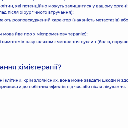
клітин, які потенційно можуть залишитися у вашому органі
лад після хірургічного втручання);
ають розповсюджений характер (наявність метастазів) аб
ли мова йде про хімієпроменеву терапію);
і симптомів раку шляхом зменшення пухлин (болю, поруш
вання хімієтерапії?
існі клітини, крім злоякісних, вона може завдати шкоди й з
извести до побічних ефектів під час або після лікування