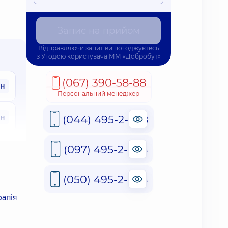
Запис на прийом
Відправляючи запит ви погоджуєтесь
з
Угодою користувача
ММ «Добробут»
(067) 390-58-88
рн
Персональний менеджер
рн
(044) 495-2-888
(097) 495-2-888
рн
(050) 495-2-888
рапія