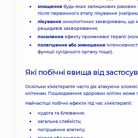
знищення
будь-яких залишкових ракових 
після первинного етапу лікування (наприк
лікування
онкологічних захворювань, що м
рецидивів захворювання.
посилення
ефекту променевої терапії (ко
полегшення або зменшення
інтенсивност
функції сусіднього органу тощо).
Які побічні явища від застосу
Оскільки хімієтерапія часто діє атакуючи злояк
клітинам. Пошкодження здорових клітин може пр
Найчастіші побічні ефекти під час хімієтерапії:
нудота та блювання;
загальна слабкість;
погіршення апетиту;