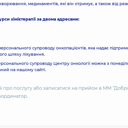
захворювання, медикаментів, які він отримує, а також від реа
урси хімієтерапії за двома адресами:
ерсонального супроводу онкопацієнтів, яка надає підтримк
ього шляху лікування.
рсонального супроводу Центру онкології можна з понеділ
аний на нашому сайті.
ії про послугу або записатися на прийом в ММ “Добро
оординатор.