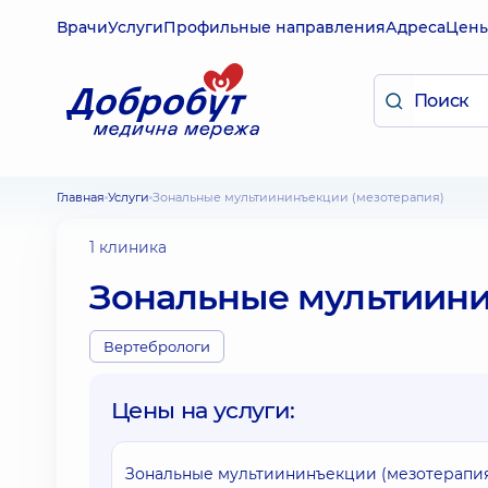
Врачи
Услуги
Профильные направления
Адреса
Цен
Главная
Услуги
Зональные мультиининъекции (мезотерапия)
1 клиника
Зональные мультиини
Вертебрологи
Цены на услуги:
Зональные мультиининъекции (мезотерапи