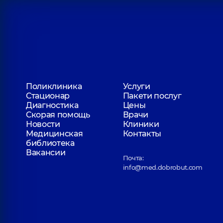
Дерматовенеролог; Дерматовенеролог детский;
Косметолог; Трихолог,
5 лет опыта
Шаповалов Евгений Анатольевич
Вертебролог; Врач физической и реабилитацио
опыта
Поликлиника
Услуги
Стационар
Пакети послуг
Скоробогатая Ульяна Вячеславовна
Диагностика
Цены
Дерматовенеролог; Дерматовенеролог детский;
Скорая помощь
Врачи
Новости
Клиники
Медицинская
Контакты
библиотека
Вакансии
Корнида Евгений Вячеславович
Почта:
Реабилитолог; Врач спортивной медицины; Врач
info@med.dobrobut.com
реабилитационной медицины (ФРМ),
7 лет опыт
Каленюк Андрей Сергеевич
Врач физической и реабилитационной медицины