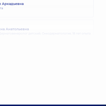
я Аркадьевна
та
яна Анатольевна
Дерматовенеролог детский; Онкодерматология,
18 лет опыта
легович
й хирург,
18 лет опыта
в Александрович
г; Вертебролог; Врач физической и реабилитационной
зиотерапевт,
17 лет опыта
ена Александровна