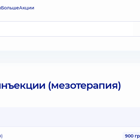
ы
Больше
Акции
нъекции (мезотерапия)
я)
900 г