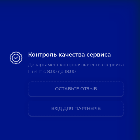
ерматовенеролог детский; Косметолог; Трихолог,
4 лет
на Сергеевна
Дерматовенеролог детский; Дерматолог-хирург,
11 лет опыта
Контроль качества сервиса
 Владимировна
Департамент контроля качества сервиса
реабилитационной медицины (ФРМ); Вертебролог;
Пн-Пт c 8:00 до 18:00
ет опыта
ОСТАВЬТЕ ОТЗЫВ
Анатольевич
лог; Врач физической и реабилитационной медицины (ФРМ),
ВХІД ДЛЯ ПАРТНЕРІВ
еньевич
физической и реабилитационной медицины (ФРМ);