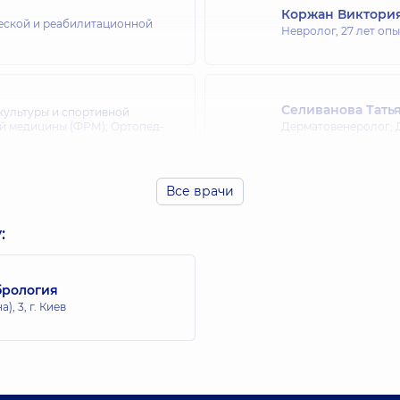
Коржан Виктори
ческой и реабилитационной
Невролог,
27 лет опы
Селиванова Тать
культуры и спортивной
й медицины (ФРМ); Ортопед-
Дерматовенеролог; 
Все врачи
Чмелюк Игорь О
нной медицины (ФРМ); Ортопед-
Хирург; Пластически
:
брология
Антонюк Яросла
, 3, г. Киев
Ортопед-травматоло
медицины (ФРМ); Фи
Евдокименко Ал