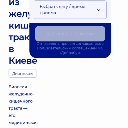
из
Выбрать дату / время
желудочно-
приема
кишечного
Запись на прийом
тракта
Отправляя запрос вы соглашаетесь с
в
Пользовательским соглашением
МС
«Добробут»
Киеве
Диагносты
Биопсия
желудочно-
кишечного
тракта —
это
медицинская