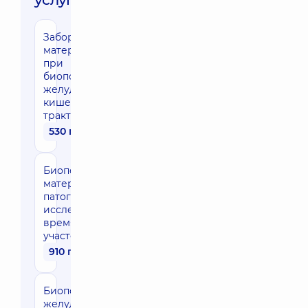
Забор
материала
при
биопсии из
желудочно-
кишечного
тракта
530 грн
Биопсия (взятие
материала для
патогистологического
исследования во
время эндоскопии) 1
участок (отдел)
910 грн
Биопсии
желудка