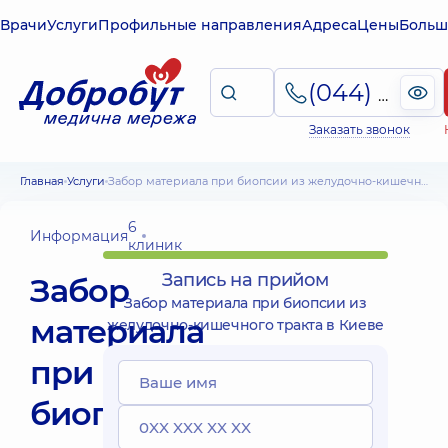
Врачи
Услуги
Профильные направления
Адреса
Цены
Больш
(044) 495-2-888
Заказать звонок
Главная
Услуги
Забор материала при биопсии из желудочно-кишечного тракта в Киеве
6
Информация
клиник
Запись на прийом
Забор
Забор материала при биопсии из
материала
желудочно-кишечного тракта в Киеве
при
биопсии