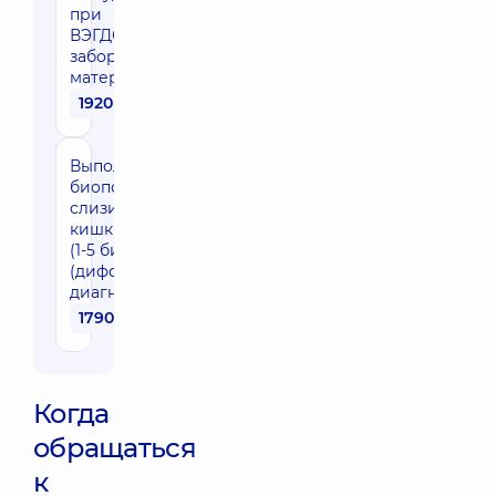
при
ВЭГДС с
забором
материала
1920 грн
Выполнение
биопсии из
слизистой толстой
кишки - один очаг
(1-5 биоптатов)
(дифференциальная
диагностика колита)
1790 грн
Когда
обращаться
к