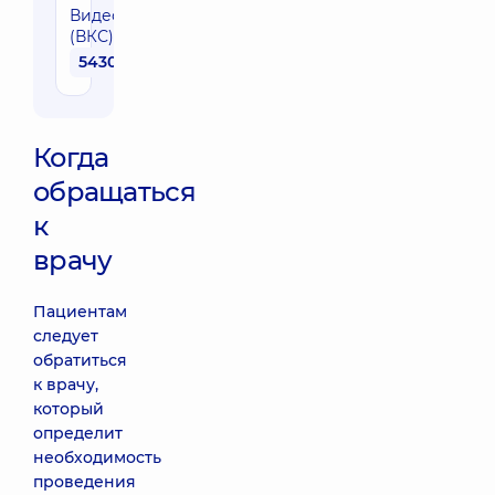
Видеоколоноскопия
(ВКС)
5430 грн
Когда
обращаться
к
врачу
Пациентам
следует
обратиться
к врачу,
который
определит
необходимость
проведения