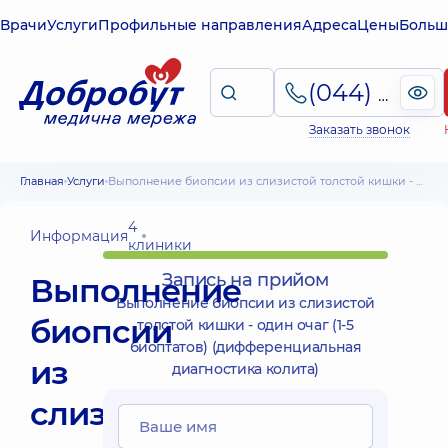
Врачи
Услуги
Профильные направления
Адреса
Цены
Больш
(044) 495-2-888
Заказать звонок
Главная
Услуги
Выполнение биопсии из слизистой толстой кишки - один очаг (1-5 биоптатов) (дифференциальная диагностика колита)
4
Информация
клиники
Запись на прийом
Выполнение
Выполнение биопсии из слизистой
биопсии
толстой кишки - один очаг (1-5
биоптатов) (дифференциальная
из
диагностика колита)
слизистой