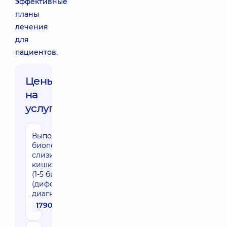
эффективные
планы
лечения
для
пациентов.
Цены
на
услуги:
Выполнение
биопсии из
слизистой толстой
кишки - один очаг
(1-5 биоптатов)
(дифференциальная
диагностика колита)
1790 грн