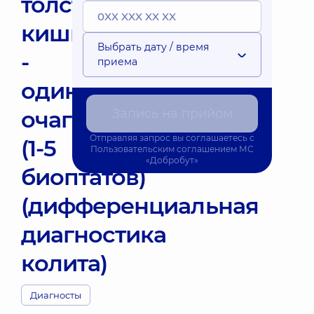
толстой
кишки
Выбрать дату / время
-
приема
один
очаг
Запись на прийом
Отправляя запрос вы соглашаетесь с
(1-5
Пользовательским соглашением
МС
«Добробут»
биоптатов)
(дифференциальная
диагностика
колита)
Диагносты