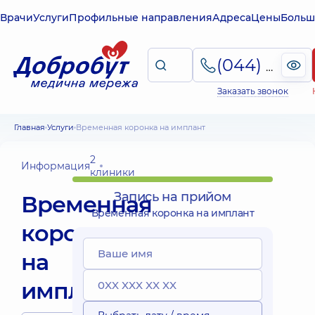
Врачи
Услуги
Профильные направления
Адреса
Цены
Больш
(044) 495-2-888
Заказать звонок
Главная
Услуги
Временная коронка на имплант
2
Информация
клиники
Запись на прийом
Временная
Временная коронка на имплант
коронка
на
имплант