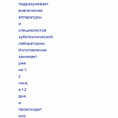
подразумевает
вовлечение
аппаратуры
и
специалистов
зуботехнической
лаборатории.
Изготовление
занимает
уже
не 1-
2
часа,
а 1-2
дня,
и
происходит
оно