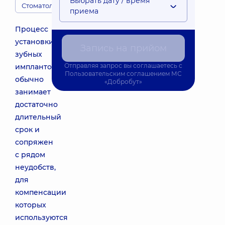
Выбрать дату / время
Стоматологи
приема
Процесс
установки
Запись на прийом
зубных
Отправляя запрос вы соглашаетесь с
имплантов
Пользовательским соглашением
МС
обычно
«Добробут»
занимает
достаточно
длительный
срок и
сопряжен
с рядом
неудобств,
для
компенсации
которых
используются