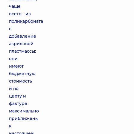
чаще
всего - из
поликарбоната
с
добавление
акриловой
пластмассы:
они
имеют
бюджетную
стоимость
и по
цвету и
фактуре
максимально
приближены
к
настоящей