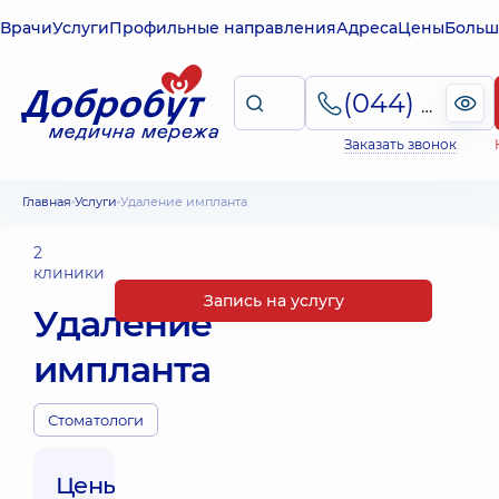
Врачи
Услуги
Профильные направления
Адреса
Цены
Больш
(044) 495-2-888
Заказать звонок
Главная
Услуги
Удаление импланта
2
клиники
Запись на услугу
Удаление
импланта
Стоматологи
Цены