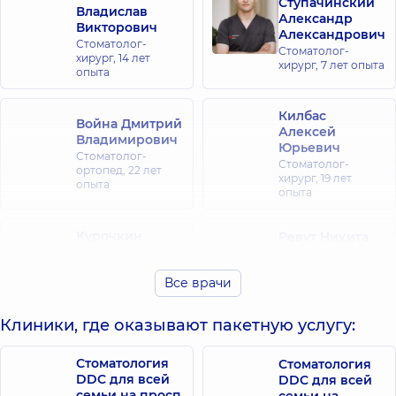
Ступачинский
Владислав
Александр
Викторович
Александрович
Стоматолог-
Стоматолог-
хирург,
14 лет
хирург,
7 лет опыта
опыта
Килбас
Война Дмитрий
Алексей
Владимирович
Юрьевич
Стоматолог-
Стоматолог-
ортопед,
22 лет
хирург,
19 лет
опыта
опыта
Курочкин
Ревут Никита
Павел
Сергеевич
Святославович
Стоматолог-
Все врачи
ортопед, Гнатолог,
Стоматолог-
10 лет опыта
хирург,
11 лет опыта
Клиники, где оказывают пакетную услугу:
Картавцев
Станислав
Стоматология
Стоматология
Сергеевич
DDC для всей
DDC для всей
Стоматолог-
семьи на просп.