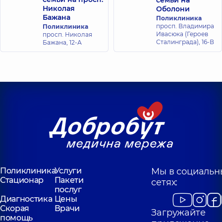
семьи на
ортопед;
Николая
Оболони
Стоматолог-
Бажана
Поликлиника
хирург,
10 лет
просп. Владимира
Поликлиника
опыта
Ивасюка (Героев
просп. Николая
Сталинграда), 16-В
Бажана, 12-А
Поликлиника
Услуги
Мы в социальн
Стационар
Пакети
сетях:
послуг
Диагностика
Цены
Скорая
Врачи
Загружайте
помощь