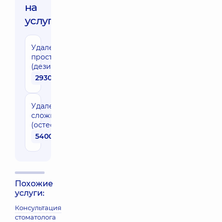
на
услуги:
Удаление импланта
простое
(дезинтегрированного)
2930 грн
Удаление импланта
сложное
(остеоинтегрированного)
5400 грн
Похожие
услуги:
Консультация
стоматолога