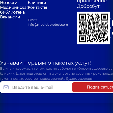
приложение
Новости
Клиники
Добробут:
Медицинская
Контакты
библиотека
Вакансии
Почта:
info@med.dobrobut.com
Узнавай первым о пакетах услуг!
Важна информация о том, как не заболеть и уберечь здоровье в
близких. Цикл подготовленных экспертами сезонных рекоменда
тематических советов наших врачей… Будьте здоровы!
Подписатьс