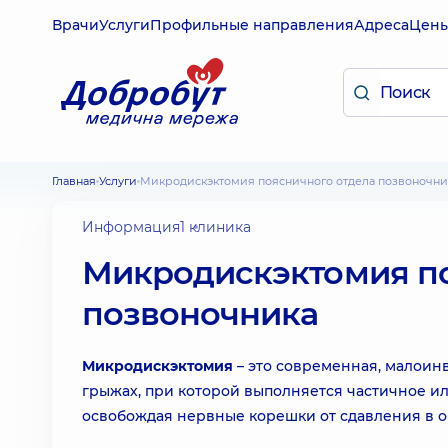
Врачи
Услуги
Профильные направления
Адреса
Цен
Главная
Услуги
Микродискэктомия поясничного отдела позвоночни
Информация
1 клиника
Микродискэктомия по
позвоночника
Микродискэктомия
– это современная, малои
грыжах, при которой выполняется частичное и
освобождая нервные корешки от сдавления в о