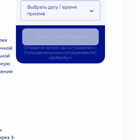
Выбрать дату / время
приема
Запись на прийом
ляя
очной
Отправляя запрос вы соглашаетесь с
Пользовательским соглашением
МС
ьной
«Добробут»
мную
жения
ь
рез 3-