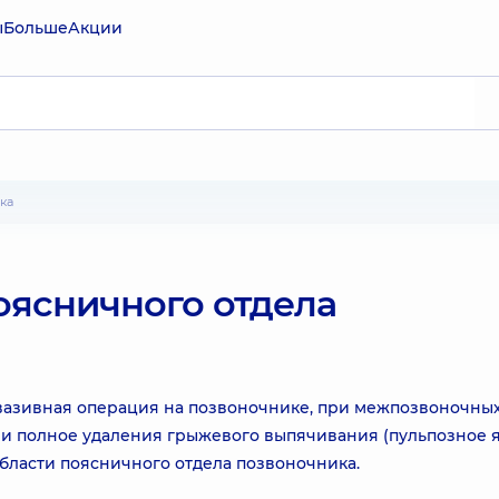
ы
Больше
Акции
ка
ясничного отдела
нвазивная операция на позвоночнике, при межпозвоночны
ли полное удаления грыжевого выпячивания (пульпозное я
бласти поясничного отдела позвоночника.