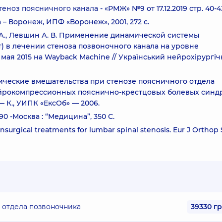
теноз поясничного канала
- «РМЖ» №9 от 17.12.2019 стр. 40-4
 – Воронеж, ИПФ «Воронеж», 2001, 272 с.
В. А., Левшин А. В. Применение динамической системы
) в лечении стеноза позвоночного канала на уровне
 мая 2015 на Wayback Machine // Український нейрохірургі
ургические вмешательства при стенозе поясничного отдела
йрокомпрессионных пояснично-крестцовых болевых синд
. — К., УИПК «ЕксОб» — 2006.
0 -Москва : “Медицина”, 350 С.
onsurgical treatments for lumbar spinal stenosis. Eur J Orthop
 отдела позвоночника
39330 г