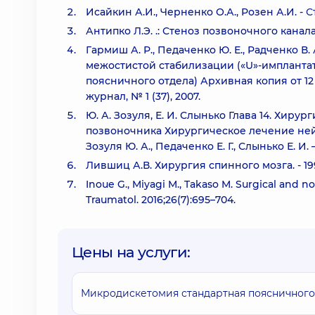
Исайкин А.И., Черненко О.А., Розен А.И. -
С
Антипко Л.Э. .: Стеноз позвоночного канала
Гармиш А. Р., Педаченко Ю. Е., Радченко 
межостистой стабилизации («U»-имплантат
поясничного отдела) Архивная копия от 12
журнал, № 1 (37), 2007.
Ю. А. Зозуля, Е. И. Слынько Глава 14. Хир
позвоночника Хирургическое лечение не
Зозуля Ю. А., Педаченко Е. Г., Слынько Е. И
Лившиц А.В. Хирургия спинного мозга. - 199
Inoue G., Miyagi M., Takaso M. Surgical and n
Traumatol. 2016;26(7):695–704.
Цены на услуги:
Микродискетомия стандартная поясничного