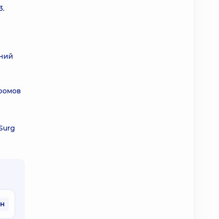
3.
чний
ромов
 Surg
рн