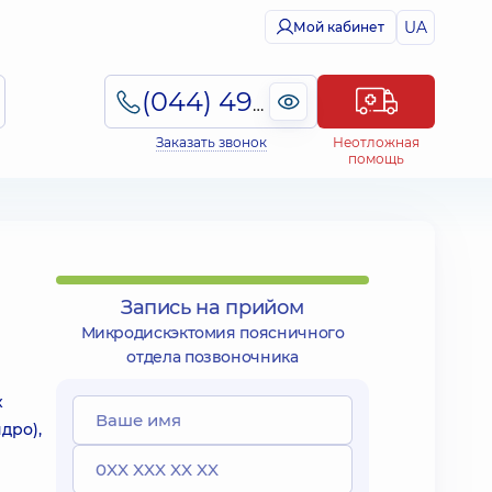
UA
Мой кабинет
(044) 495-2-888
Заказать звонок
Неотложная
помощь
Запись на прийом
Микродискэктомия поясничного
отдела позвоночника
х
дро),