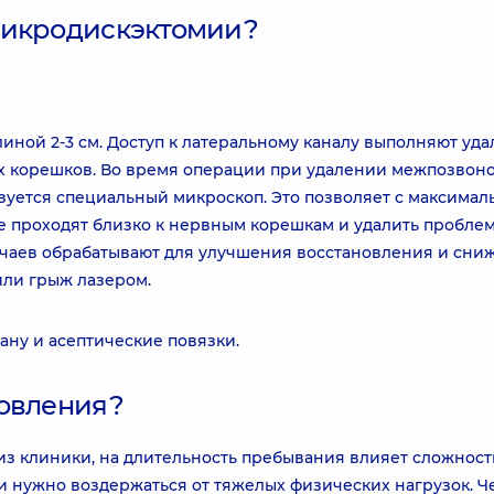
микродискэктомии?
ной 2-3 см. Доступ к латеральному каналу выполняют уда
ых корешков. Во время операции при удалении межпозвон
ьзуется специальный микроскоп. Это позволяет с максимал
е проходят близко к нервным корешкам и удалить пробле
учаев обрабатывают для улучшения восстановления и сни
или грыж лазером.
ану и асептические повязки.
новления?
из клиники, на длительность пребывания влияет сложност
 и нужно воздержаться от тяжелых физических нагрузок. Че