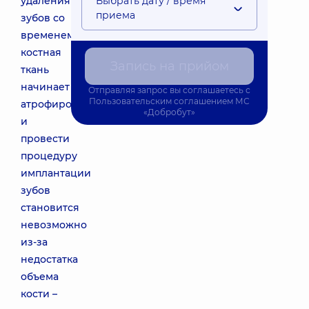
удаления
Выбрать дату / время
приема
зубов со
временем
костная
Запись на прийом
ткань
начинает
Отправляя запрос вы соглашаетесь с
Пользовательским соглашением
МС
атрофироваться,
«Добробут»
и
провести
процедуру
имплантации
зубов
становится
невозможно
из-за
недостатка
объема
кости –