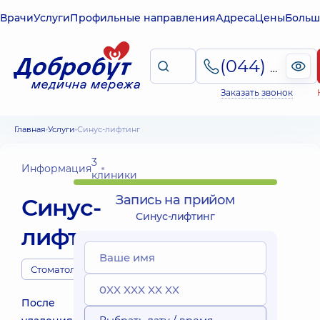
Врачи
Услуги
Профильные направления
Адреса
Цены
Больш
(044) 495-2-888
Заказать звонок
Главная
Услуги
Синус-лифтинг
3
Информация
клиники
Запись на прийом
Синус-
Синус-лифтинг
лифтинг
Стоматологи
После