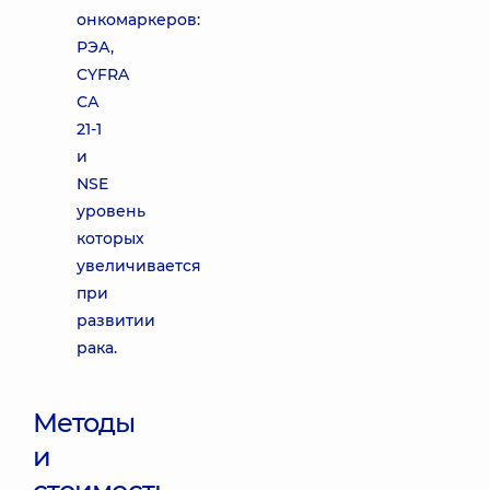
онкомаркеров:
РЭА,
CYFRA
СА
21-1
и
NSE
уровень
которых
увеличивается
при
развитии
рака.
Методы
и