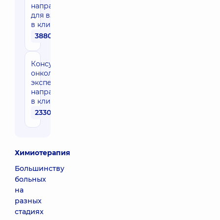
направления
для взрослых
в клинике
3880 грн
Консультация
онколога
эксперта
направления
в клинике
2330 грн
Химиотерапия
Большинству
больных
на
разных
стадиях