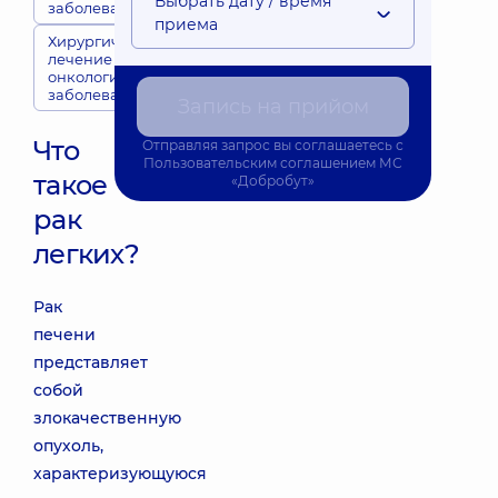
Выбрать дату / время
заболеваний
приема
Хирургическое
лечение
онкологических
заболеваний
Запись на прийом
Что
Отправляя запрос вы соглашаетесь с
Пользовательским соглашением
МС
такое
«Добробут»
рак
легких?
Рак
печени
представляет
собой
злокачественную
опухоль,
характеризующуюся