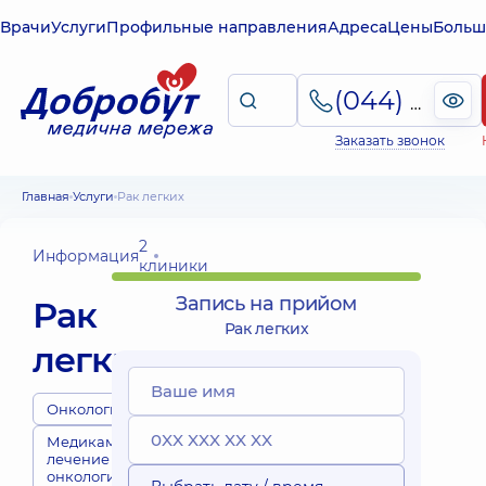
Врачи
Услуги
Профильные направления
Адреса
Цены
Больш
(044) 495-2-888
Заказать звонок
Главная
Услуги
Рак легких
2
Информация
клиники
Запись на прийом
Рак
Рак легких
легких
Онкологи
Медикаментозное
лечение
онкологических