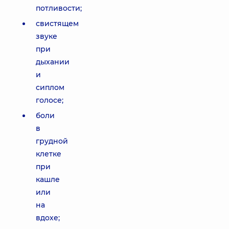
потливости;
свистящем
звуке
при
дыхании
и
сиплом
голосе;
боли
в
грудной
клетке
при
кашле
или
на
вдохе;