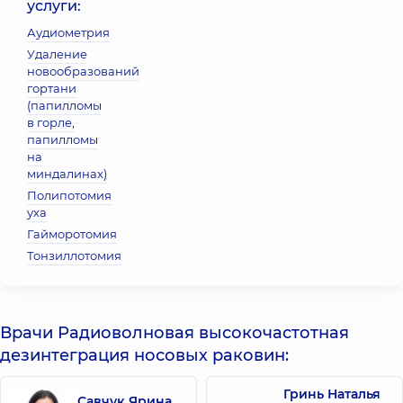
услуги:
Аудиометрия
Удаление
новообразований
гортани
(папилломы
в горле,
папилломы
на
миндалинах)
Полипотомия
уха
Гайморотомия
Тонзиллотомия
Врачи Радиоволновая высокочастотная
дезинтеграция носовых раковин:
Гринь Наталья
Савчук Ярина