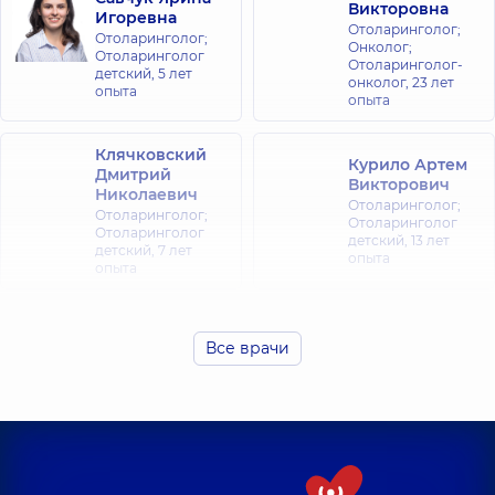
Викторовна
Игоревна
Отоларинголог;
Отоларинголог;
Онколог;
Отоларинголог
Отоларинголог-
детский,
5 лет
онколог,
23 лет
опыта
опыта
Клячковский
Курило Артем
Дмитрий
Викторович
Николаевич
Отоларинголог;
Отоларинголог;
Отоларинголог
Отоларинголог
детский,
13 лет
детский,
7 лет
опыта
опыта
Клячковская
(Любельчук)
Шуклина Юлия
Все врачи
Инна
Владимировна
Александровна
Отоларинголог;
Отоларинголог
Отоларинголог;
детский,
30 лет
Отоларинголог
опыта
детский,
7 лет
опыта