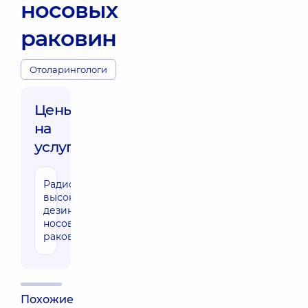
носовых
раковин
Отоларингологи
Цены
на
услуги:
Радиоволновая
4540 грн
высокочастотная
дезинтеграция
носовых
раковин
Похожие