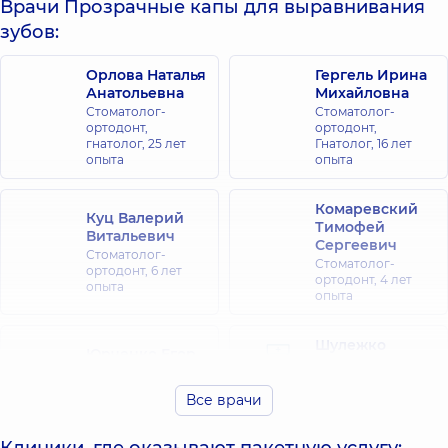
Врачи Прозрачные капы для выравнивания
зубов:
Орлова Наталья
Гергель Ирина
Анатольевна
Михайловна
Стоматолог-
Стоматолог-
ортодонт,
ортодонт,
гнатолог,
25 лет
Гнатолог,
16 лет
опыта
опыта
Комаревский
Куц Валерий
Тимофей
Витальевич
Сергеевич
Стоматолог-
Стоматолог-
ортодонт,
6 лет
ортодонт,
4 лет
опыта
опыта
Шулежко
Юрченко Егор
Анастасия
Андреевич
Витальевна
Стоматолог-
Все врачи
Стоматолог-
ортодонт,
3 лет
ортодонт,
2 лет
опыта
опыта