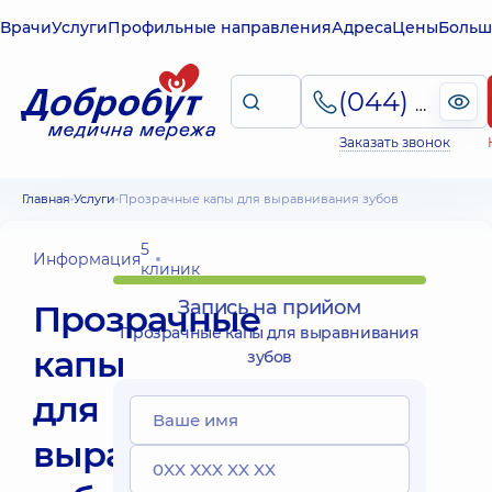
Врачи
Услуги
Профильные направления
Адреса
Цены
Больш
(044) 495-2-888
Заказать звонок
Главная
Услуги
Прозрачные капы для выравнивания зубов
5
Информация
клиник
Запись на прийом
Прозрачные
Прозрачные капы для выравнивания
капы
зубов
для
выравнивания