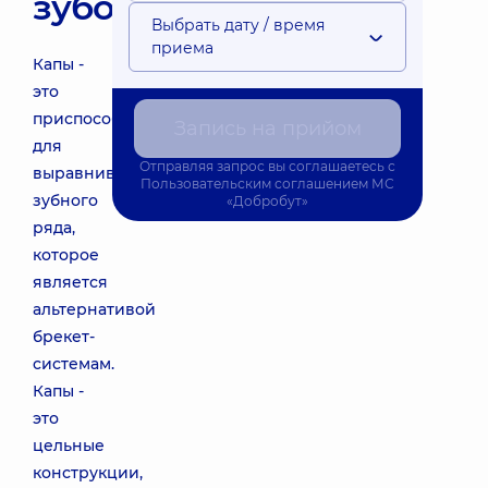
зубов
Выбрать дату / время
приема
Капы -
это
приспособление
Запись на прийом
для
Отправляя запрос вы соглашаетесь с
выравнивания
Пользовательским соглашением
МС
зубного
«Добробут»
ряда,
которое
является
альтернативой
брекет-
системам.
Капы -
это
цельные
конструкции,