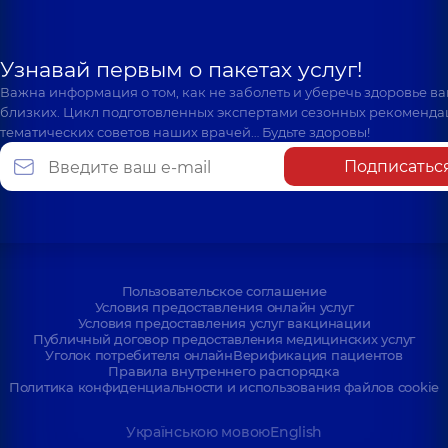
Узнавай первым о пакетах услуг!
Важна информация о том, как не заболеть и уберечь здоровье в
близких. Цикл подготовленных экспертами сезонных рекоменда
тематических советов наших врачей… Будьте здоровы!
Подписатьс
Пользовательское соглашение
Условия предоставления онлайн услуг
Условия предоставления услуг вакцинации
Публичный договор предоставления медицинских услуг
Уголок потребителя онлайн
Верификация пациентов
Правила внутреннего распорядка
Политика конфиденциальности и использования файлов cookie
Українською мовою
English