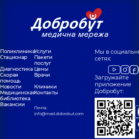
просп. Владимира
Ивасюка (Героев
Сталинграда), 16-В
Поликлиника
Услуги
Мы в социальн
Стационар
Пакети
сетях:
послуг
Диагностика
Цены
Скорая
Врачи
Загружайте
помощь
приложение
Новости
Клиники
Добробут:
Медицинская
Контакты
библиотека
Вакансии
Почта:
info@med.dobrobut.com