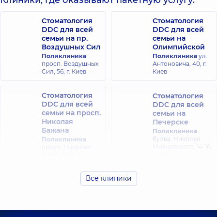
Клиники, где оказывают пакетную услугу:
Стоматология
Стоматология
DDC для всей
DDC для всей
семьи на пр.
семьи на
Воздушных Сил
Олимпийской
Поликлиника
Поликлиника
ул.
просп. Воздушных
Антоновича, 40, г.
Сил, 56, г. Киев
Киев
Стоматология
Стоматология
DDC для всей
DDC для всей
семьи на просп.
семьи на
Николая
Печерске
Бажана
Поликлиника
бульв. Николая
Поликлиника
Михновского, 14-16,
просп. Николая
г. Киев
Бажана, 12-А
Все клиники
Стоматология
DDC для всей
семьи на
Оболони
Поликлиника