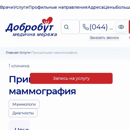
Врачи
Услуги
Профильные направления
Адреса
Цены
Больш
(044) 495-2-888
Заказать звонок
Главная
Услуги
Прицельная маммография
1 клиника
Прицельная
Запись на услугу
маммография
Маммологи
Диагносты
Цены