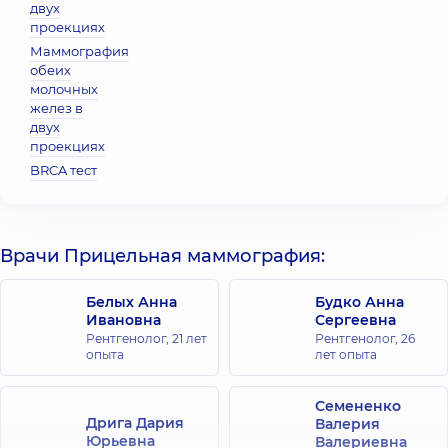
двух
проекциях
Маммография
обеих
молочных
желез в
двух
проекциях
BRCA тест
Врачи Прицельная маммография:
Белых Анна
Будко Анна
Ивановна
Сергеевна
Рентгенолог,
21 лет
Рентгенолог,
26
опыта
лет опыта
Семененко
Дрига Дария
Валерия
Юрьевна
Валериевна