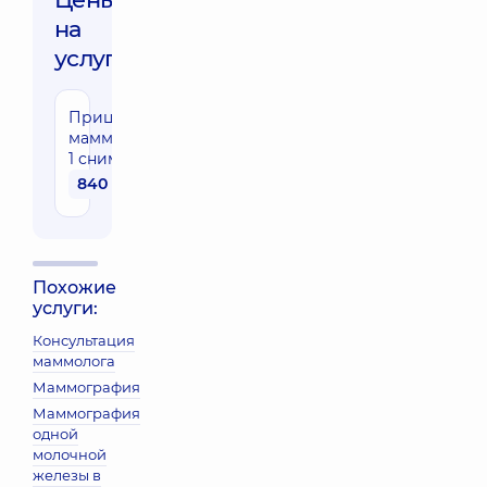
на
услуги:
Прицельная
маммография,
1 снимок
840 грн
Похожие
услуги:
Консультация
маммолога
Маммография
Маммография
одной
молочной
железы в