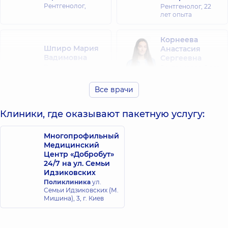
Рентгенолог,
Рентгенолог,
22
лет опыта
Корнеева
Шпиро Мария
Анастасия
Вадимовна
Сергеевна
Рентгенолог,
Рентгенолог,
5 лет
опыта
Все врачи
Камарали
Качуровский
Никита
Клиники, где оказывают пакетную услугу:
Олег Петрович
Вячеславович
Рентгенолог,
22
Рентгенолог,
5 лет
лет опыта
Многопрофильный
опыта
Медицинский
Центр «Добробут»
24/7 на ул. Семьи
Идзиковских
Поликлиника
ул.
Семьи Идзиковских (М.
Мишина), 3, г. Киев