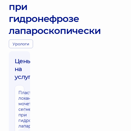
при
гидронефрозе
лапароскопически
Урологи
Цены
на
услуги:
Пластика
лоханочно-
мочеточникового
сегмента почки
при
гидронефрозе
лапароскопически