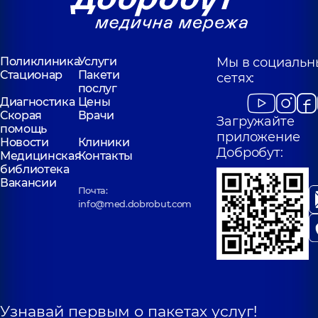
Поликлиника
Услуги
Мы в социальн
Стационар
Пакети
сетях:
послуг
Диагностика
Цены
Скорая
Врачи
Загружайте
помощь
приложение
Новости
Клиники
Добробут:
Медицинская
Контакты
библиотека
Вакансии
Почта:
info@med.dobrobut.com
Узнавай первым о пакетах услуг!