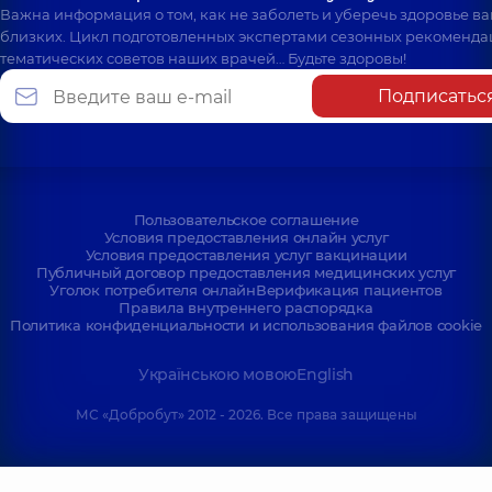
Важна информация о том, как не заболеть и уберечь здоровье в
близких. Цикл подготовленных экспертами сезонных рекоменда
тематических советов наших врачей… Будьте здоровы!
Подписатьс
Пользовательское соглашение
Условия предоставления онлайн услуг
Условия предоставления услуг вакцинации
Публичный договор предоставления медицинских услуг
Уголок потребителя онлайн
Верификация пациентов
Правила внутреннего распорядка
Политика конфиденциальности и использования файлов cookie
Українською мовою
English
МС «Добробут» 2012 - 2026. Все права защищены