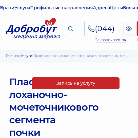
Врачи
Услуги
Профильные направления
Адреса
Цены
Больш
(044) 495-2-888
Заказать звонок
Главная
Услуги
Пластика лоханочно-мочеточникового сегмента почки при гидронефрозе лапароскопически
Пластика
Запись на услугу
лоханочно-
мочеточникового
сегмента
почки