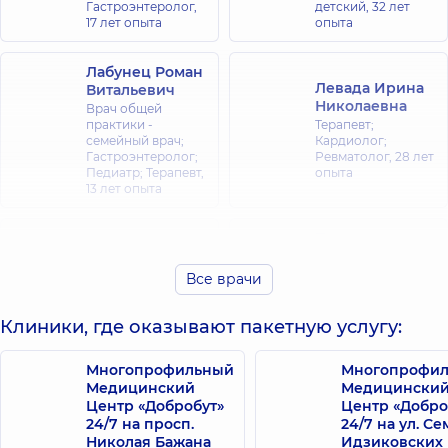
Гастроэнтеролог,
детский,
32 лет
17 лет опыта
опыта
Лабунец Роман
Левада Ирина
Витальевич
Николаевна
Врач общей
практики -
Терапевт;
семейный врач;
Кардиолог;
Гастроэнтеролог;
Ревматолог,
28 лет
Педиатр; Терапевт,
опыта
13 лет опыта
Поярков
Немцева
Сергей
Оксана
Александрович
Все врачи
Валерьевна
Терапевт;
Гастроэнтеролог;
Аллерголог;
Клиники, где оказывают пакетную услугу:
Диетолог,
15 лет
Гастроэнтеролог;
опыта
Кардиолог,
40 лет
опыта
Многопрофильный
Многопрофи
Медицинский
Медицински
Трофимов
Центр «Добробут»
Центр «Добро
Царик
Юрий
24/7 на просп.
24/7 на ул. С
Владислав
Викторович
Николая Бажана
Идзиковских