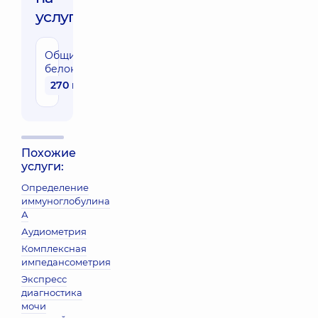
услуги:
Общий
белок
270 грн
Похожие
услуги:
Определение
иммуноглобулина
А
Аудиометрия
Комплексная
импедансометрия
Экспресс
диагностика
мочи