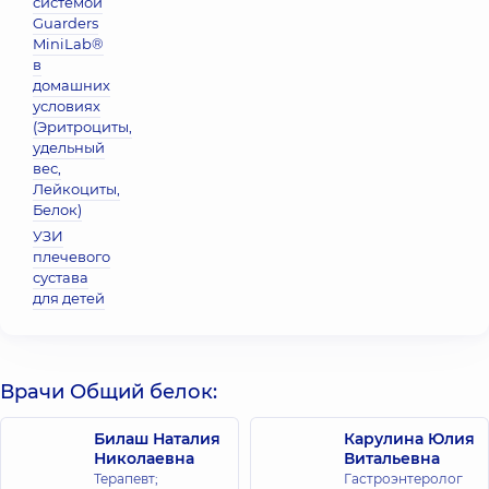
системой
Guarders
MiniLab®
в
домашних
условиях
(Эритроциты,
удельный
вес,
Лейкоциты,
Белок)
УЗИ
плечевого
сустава
для детей
Врачи Общий белок:
Билаш Наталия
Карулина Юлия
Николаевна
Витальевна
Терапевт;
Гастроэнтеролог