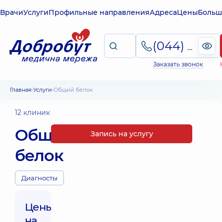
Врачи
Услуги
Профильные направления
Адреса
Цены
Больш
(044) 495-2-888
Заказать звонок
Главная
Услуги
Общий белок
12 клиник
Общий
Запись на услугу
белок
Диагносты
Цены
на