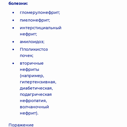
болезни:
гломерулонефрит;
пиелонефрит;
интерстициальный
нефрит;
амилоидоз;
Пполикистоз
почек;
вторичные
нефриты
(например,
гипертензивная,
диабетическая,
подагрическая
нефропатия,
волчаночный
нефрит).
Поражение