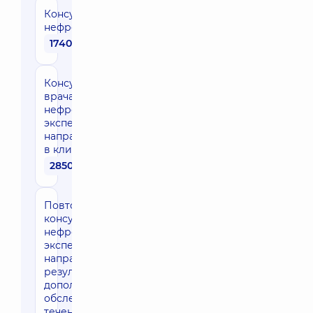
Консультация
нефролога
1740 грн
Консультация
врача
нефролога
эксперта
направления
в клинике
2850 грн
Повторная
консультация
нефролога
эксперта
направления (по
результатам
дополнительного
обследования в
течение 10-ти