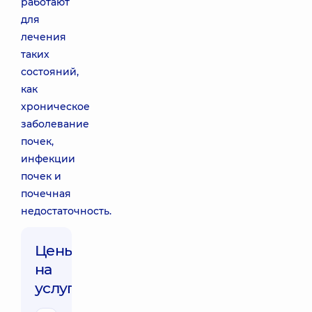
работают
для
лечения
таких
состояний,
как
хроническое
заболевание
почек,
инфекции
почек и
почечная
недостаточность.
Цены
на
услуги: