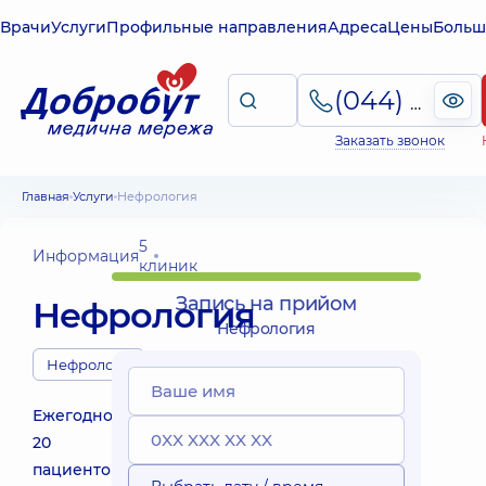
Врачи
Услуги
Профильные направления
Адреса
Цены
Больш
(044) 495-2-888
Заказать звонок
Главная
Услуги
Нефрология
5
Информация
клиник
Запись на прийом
Нефрология
Нефрология
Нефрологи
Ежегодно
20
пациентов