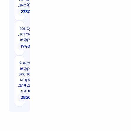
дней)
2330 грн
Консультация
детского
нефролога
1740 грн
Консультация
нефролога
эксперта
направления
для детей в
клинике
2850 грн