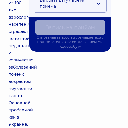
Выбрать дату / время
из 100
приема
тыс.
взрослого
населения
Запись на прийом
страдают
Отправляя запрос вы соглашаетесь с
почечной
Пользовательским соглашением
МС
недостаточностью,
«Добробут»
и
количество
заболеваний
почек с
возрастом
неуклонно
растет.
Основной
проблемой
как в
Украине,