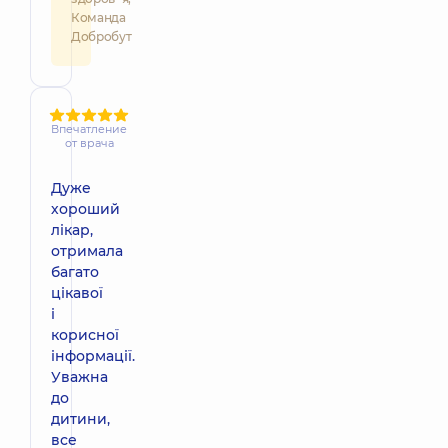
Команда
Добробут
Впечатление
от врача
Дуже
хороший
лікар,
отримала
багато
цікавої
і
корисної
інформації.
Уважна
до
дитини,
все