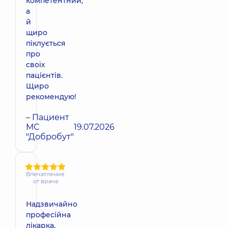
компетентний,
а
й
щиро
піклується
про
своїх
пацієнтів.
Щиро
рекомендую!
– Пациент
МС
19.07.2026
"Добробут"
Впечатление
от врача
Надзвичайно
професійна
лікарка,