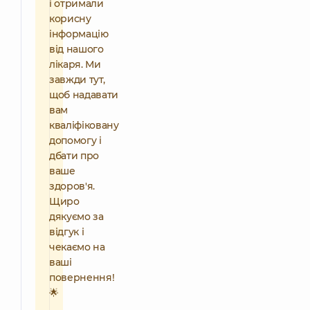
і отримали
корисну
інформацію
від нашого
лікаря. Ми
завжди тут,
щоб надавати
вам
кваліфіковану
допомогу і
дбати про
ваше
здоров'я.
Щиро
дякуємо за
відгук і
чекаємо на
ваші
повернення!
🌟