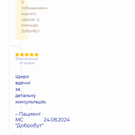
З
побажаннями
міцного
здоров`я,
Команда
Добробут
Впечатление
от врача
Щиро
вдячні
за
детальну
консультацію.
– Пациент
МС
24.08.2024
"Добробут"