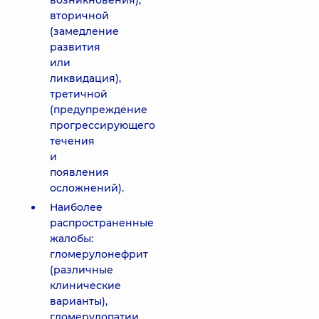
возникновения),
вторичной
(замедление
развития
или
ликвидация),
третичной
(предупреждение
прогрессирующего
течения
и
появления
осложнений).
Наиболее
распространенные
жалобы:
гломерулонефрит
(различные
клинические
варианты),
гломерулопатии,