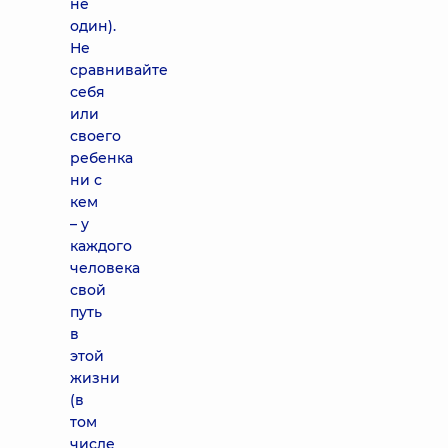
не
один).
Не
сравнивайте
себя
или
своего
ребенка
ни с
кем
– у
каждого
человека
свой
путь
в
этой
жизни
(в
том
числе