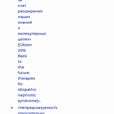
за
счет
расширения
наших
знаний
о
молекулярных
целях»
[Gibson
2015:
Back
to
the
future:
therapies
for
idiopathic
nephrotic
syndrome]».
«Непредсказуемость
относительно