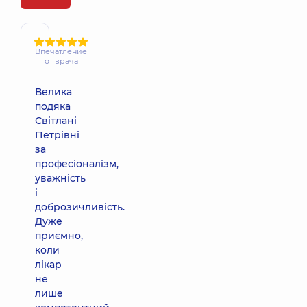
Впечатление
от врача
Велика
подяка
Світлані
Петрівні
за
професіоналізм,
уважність
і
доброзичливість.
Дуже
приємно,
коли
лікар
не
лише