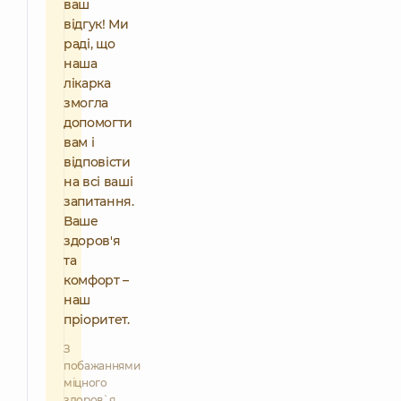
ваш
відгук! Ми
раді, що
наша
лікарка
змогла
допомогти
вам і
відповісти
на всі ваші
запитання.
Ваше
здоров'я
та
комфорт –
наш
пріоритет.
З
побажаннями
міцного
здоров`я,