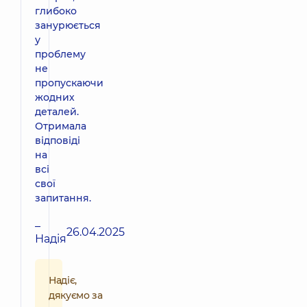
глибоко
занурюється
у
проблему
не
пропускаючи
жодних
деталей.
Отримала
відповіді
на
всі
свої
запитання.
–
26.04.2025
Надія
Надіє,
дякуємо за