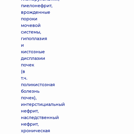
пиелонефрит,
врожденные
пороки
мочевой
системы,
гипоплазия
и
кистозные
дисплазии
почек
(в
т.ч.
поликистозная
болезнь
почек),
интерстициальный
нефрит,
наследственный
нефрит,
хроническая