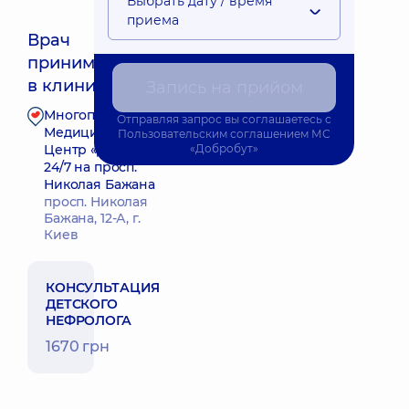
Выбрать дату / время
приема
Врач
принимает
Ближайшее время приема: 08.08.2026 16:30
в клинике
Запись на прийом
Многопрофильный
Отправляя запрос вы соглашаетесь с
Запись к врачу
Медицинский
Пользовательским соглашением
МС
Центр «Добробут»
«Добробут»
24/7 на просп.
Николая Бажана
просп. Николая
Бажана, 12-А, г.
Киев
КОНСУЛЬТАЦИЯ
ДЕТСКОГО
НЕФРОЛОГА
1670 грн