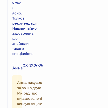
чітко
і
ясно.
Толкові
рекомендації.
Надзвичайно
задоволена,
що
знайшли
такого
спеціаліста.
–
08.02.2025
Анна
Анна, дякуємо
за ваш відгук!
Ми раді, що
ви задоволені
консультацією