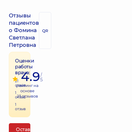
Отзывы
пациентов
о Фомина
QR
Светлана
Петровна
Оценки
работы
4.9
врача:
/
5
21
отзыв
рейтинг на
основе
1
23
отзывов
отзыв
1
отзыв
Оставить отзыв