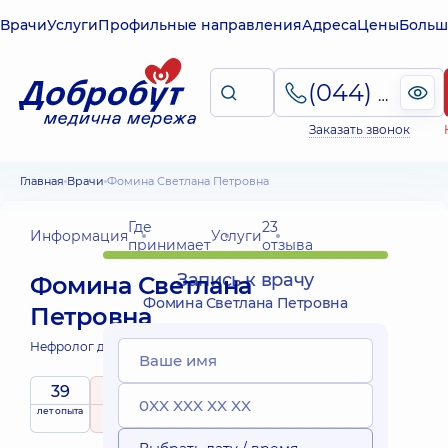
Врачи
Услуги
Профильные направления
Адреса
Цены
Больш
(044) 495-2-888
Заказать звонок
Главная
Врачи
Фомина Светлана Петровна
Где
23
Информация
Услуги
принимает
отзыва
Запись к врачу
Фомина Светлана
Фомина Светлана Петровна
Петровна
Нефролог детский;
39
4.9
/ 5
лет опыта
рейтинг
на основе
принимает
23 отзыва
детей