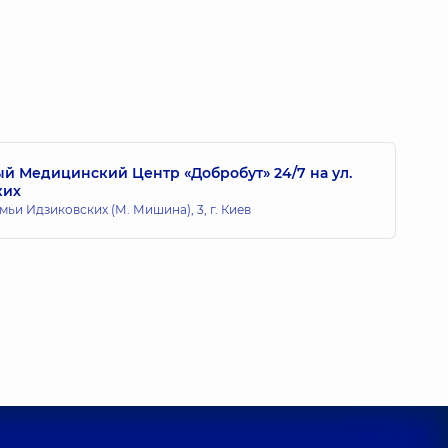
 Анатольевич
 Медицинский Центр «Добробут» 24/7 на ул.
ких
на Петровна
мьи Идзиковских (М. Мишина), 3, г. Киев
опыта
сия Сергеевна
пыта
 Николаевич
опыта