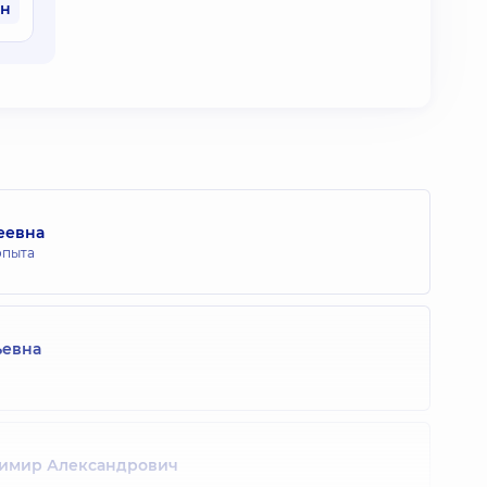
рн
еевна
опыта
ьевна
димир Александрович