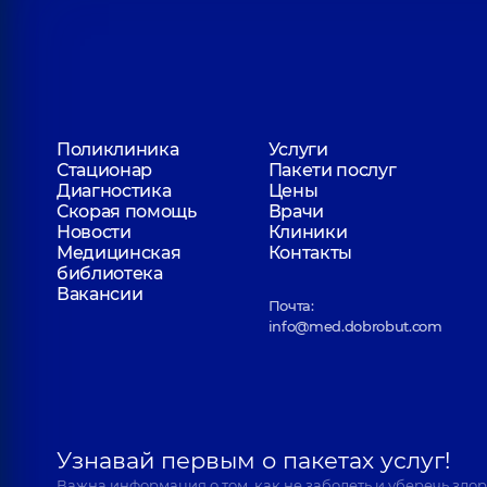
Ефремова Юлия Владимировна
Рентгенолог,
15 лет опыта
Поликлиника
Услуги
Стационар
Пакети послуг
Диагностика
Цены
Скорая помощь
Врачи
Новости
Клиники
Медицинская
Контакты
библиотека
Вакансии
Почта:
info@med.dobrobut.com
Узнавай первым о пакетах услуг!
Важна информация о том, как не заболеть и уберечь здо