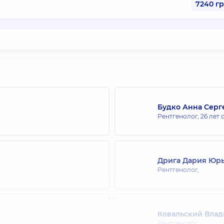
7240 г
Будко Анна Серг
Рентгенолог,
26 лет 
Дрига Дария Юр
Рентгенолог,
Ковальский Вла
Рентгенолог,