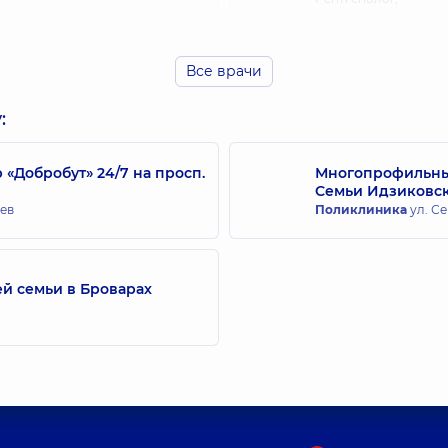
Все врачи
Рязанцев Богдан
Рентгенолог,
:
Добробут» 24/7 на просп.
Многопрофильный
Семьи Идзиковс
Черепинская Еле
иев
Поликлиника
ул. Се
29 лет опыта
Рентгенолог,
43 лет 
й семьи в Броварах
Корнеева Анаста
Рентгенолог,
5 лет о
Дубривный Юрий
Рентгенолог,
46 лет 