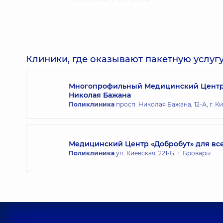
Корягина Юлия Владимировна
Рентгенолог,
Клиники, где оказывают пакетную услугу
Многопрофильный Медицинский Центр «
Николая Бажана
Фирсова Ирина Геннадиевна
Поликлиника
просп. Николая Бажана, 12-А, г. К
Врач ультразвуковой диагностики; Рентгенолог,
Медицинский Центр «Добробут» для все
Шпиро Мария Вадимовна
Поликлиника
ул. Киевская, 221-Б, г. Бровары
Рентгенолог,
Качуровский Олег Петрович
Рентгенолог,
22 лет опыта