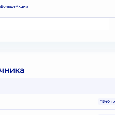
ы
Больше
Акции
очника
11340 г