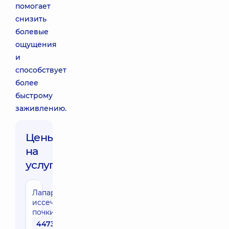
помогает
снизить
болевые
ощущения
и
способствует
более
быстрому
заживлению.
Цены
на
услуги:
Лапароскопическое
иссечение кисты
почки
44730 грн