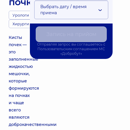
почки
Выбрать дату / время
приема
Урологи
Хирурги
Запись на прийом
Кисты
почек —
Отправляя запрос вы соглашаетесь с
Пользовательским соглашением
МС
это
«Добробут»
заполненные
жидкостью
мешочки,
которые
формируются
на почках
и чаще
всего
являются
доброкачественными