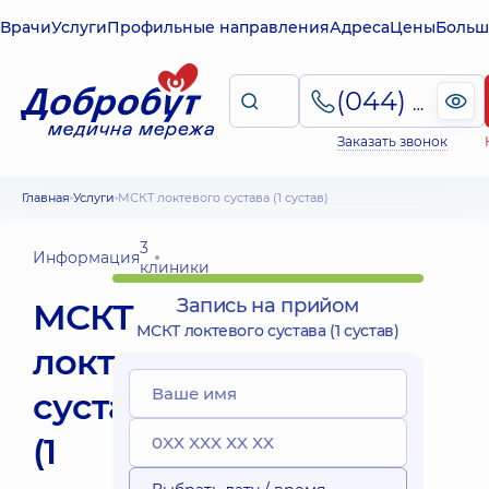
Врачи
Услуги
Профильные направления
Адреса
Цены
Больш
(044) 495-2-888
Заказать звонок
Главная
Услуги
МСКТ локтевого сустава (1 сустав)
3
Информация
клиники
Запись на прийом
МСКТ
МСКТ локтевого сустава (1 сустав)
локтевого
сустава
(1