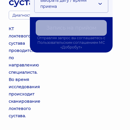
сустав)
Выбрать дату / время
приема
Диагносты
Запись на прийом
КТ
локтевого
Отправляя запрос вы соглашаетесь с
Пользовательским соглашением
МС
сустава
«Добробут»
проводится
по
направлению
специалиста.
Во время
исследования
происходит
сканирование
локтевого
сустава.