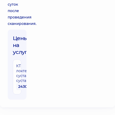
суток
после
проведения
сканирования.
Цены
на
услуги:
КТ
локтевого
сустава (1
сустав)
2430 грн