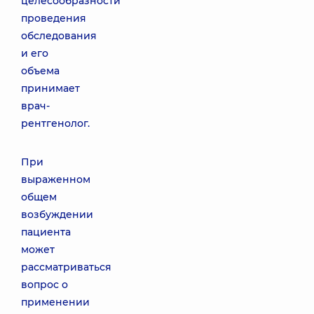
целесообразности
проведения
обследования
и его
объема
принимает
врач-
рентгенолог.
При
выраженном
общем
возбуждении
пациента
может
рассматриваться
вопрос о
применении