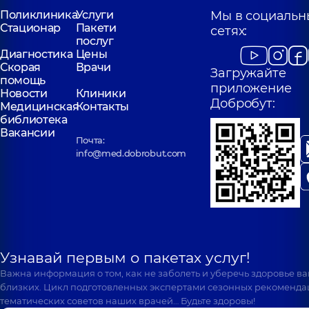
Поликлиника
Услуги
Мы в социальн
Стационар
Пакети
сетях:
послуг
Диагностика
Цены
Скорая
Врачи
Загружайте
помощь
приложение
Новости
Клиники
Добробут:
Медицинская
Контакты
библиотека
Вакансии
Почта:
info@med.dobrobut.com
Узнавай первым о пакетах услуг!
Важна информация о том, как не заболеть и уберечь здоровье в
близких. Цикл подготовленных экспертами сезонных рекоменда
тематических советов наших врачей… Будьте здоровы!