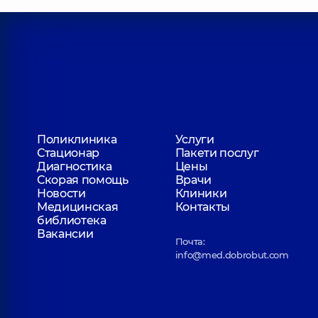
Прилипко Анна Валерьевна
Дерматовенеролог; Дерматовенеролог детский;
Косметолог; Трихолог,
8 лет опыта
Евдокименко Алена Александровна
Дерматовенеролог; Дерматовенеролог детский; 
опыта
Поликлиника
Услуги
Стационар
Пакети послуг
Ковальчук Татьяна Сергеевна
Диагностика
Цены
Дерматовенеролог; Дерматовенеролог детский;
Скорая помощь
Врачи
Новости
Клиники
Медицинская
Контакты
библиотека
Вакансии
Вербицкая Людмила Викторовна
Почта:
Дерматовенеролог; Дерматовенеролог детский;
info@med.dobrobut.com
Мазур (Лысенко) Лилия Витальевна