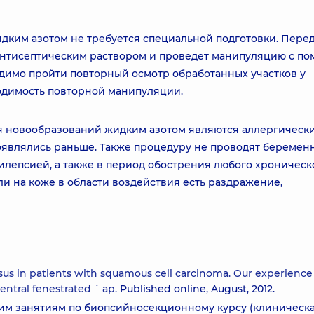
ким азотом не требуется специальной подготовки. Пере
 антисептическим раствором и проведет манипуляцию с п
ходимо пройти повторный осмотр обработанных участков у
ходимость повторной манипуляции.
 новообразований жидким азотом являются аллергическ
роявлялись раньше. Также процедуру не проводят беремен
илепсией, а также в период обострения любого хроническ
ли на коже в области воздействия есть раздражение,
sus in patients with squamous cell carcinoma. Our experience
ntral fenestrated ´ ap.
Published online, August, 2012.
ким занятиям по биопсийносекционному курсу (клиническ