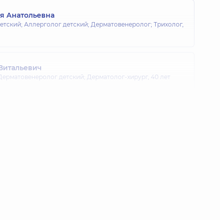
я Анатольевна
тский; Аллерголог детский; Дерматовенеролог; Трихолог,
Витальевич
Дерматовенеролог детский; Дерматолог-хирург,
40 лет
а Васильевна
Дерматовенеролог детский,
25 лет опыта
адимовна
Дерматовенеролог детский,
7 лет опыта