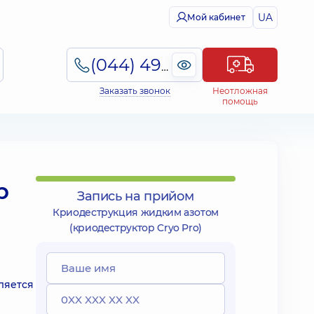
UA
Мой кабинет
(044) 495-2-888
Заказать звонок
Неотложная
помощь
р
Запись на прийом
Криодеструкция жидким азотом
(криодеструктор Cryo Pro)
ляется