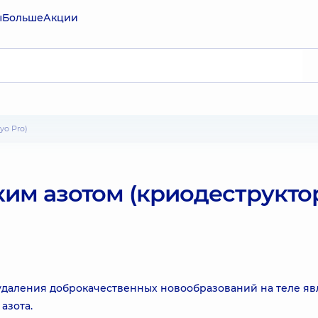
ы
Больше
Акции
yo Pro)
им азотом (криодеструкто
удаления доброкачественных новообразований на теле яв
азота.