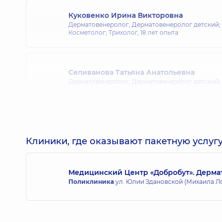
Куковенко Ирина Викторовна
Дерматовенеролог; Дерматовенеролог детский;
Косметолог; Трихолог,
18 лет опыта
Селиванова Татьяна Анатольевна
Дерматовенеролог; Дерматовенеролог детский;
Мацидонская Ирина Валериевна
Дерматовенеролог; Дерматовенеролог детский;
Клиники, где оказывают пакетную услугу
Медицинский Центр «Добробут». Дерма
Малаховская Юлия Романовна
Поликлиника
ул. Юлии Здановской (Михаила Ломо
Дерматовенеролог; Дерматовенеролог детский;