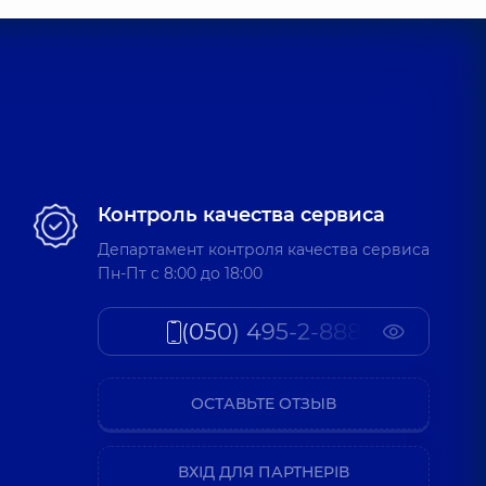
лья Александровна
Дерматовенеролог детский; Дерматолог-хирург;
г,
5 лет опыта
Кирилловна
Дерматовенеролог детский,
6 лет опыта
Контроль качества сервиса
Департамент контроля качества сервиса
Александровна
Пн-Пт c 8:00 до 18:00
Дерматовенеролог детский; Трихолог,
6 лет опыта
(050) 495-2-888
ьяна Вячеславовна
Дерматовенеролог детский; Трихолог,
4 лет опыта
ОСТАВЬТЕ ОТЗЫВ
ВХІД ДЛЯ ПАРТНЕРІВ
 Сергеевна