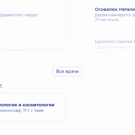
Осовалюк Натали
 Дерматолог-хирург;
Дерматовенеролог де
27 лет опыта
Центило Сергей 
Дерматовенеролог; 
 Онкодерматология,
18 лет опыта
опыта
Все врачи
Белавина Татьян
 Трихолог,
27 лет опыта
Дерматовенеролог; 
:
тология и косметология
Кравчук Инна В
носова), 71-Г, г. Киев
 Дерматолог-хирург,
7 лет опыта
Дерматовенеролог; 