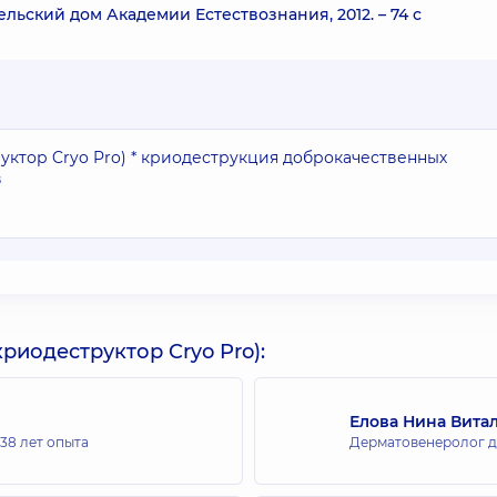
ельский дом Академии Естествознания, 2012. – 74 с
ктор Cryo Pro) * криодеструкция доброкачественных
в
иодеструктор Cryo Pro):
Елова Нина Вита
38 лет опыта
Дерматовенеролог д