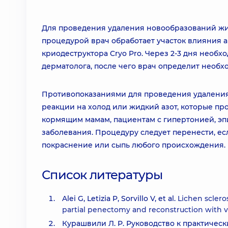
Для проведения удаления новообразований жид
процедурой врач обработает участок влияния
криодеструктора Cryo Pro. Через 2-3 дня необ
дерматолога, после чего врач определит необ
Противопоказаниями для проведения удаления
реакции на холод или жидкий азот, которые п
кормящим мамам, пациентам с гипертонией, эп
заболевания. Процедуру следует перенести, ес
покраснение или сыпь любого происхождения.
Список литературы
Alei G, Letizia P, Sorvillo V, et al.
Lichen sclero
partial penectomy and reconstruction with ve
Курашвили Л. Р. Руководство к практичес