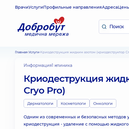
Врачи
Услуги
Профильные направления
Адреса
Цен
Главная
Услуги
Криодеструкция жидким азотом (криодеструктор Cr
Информация
1 клиника
Криодеструкция жидк
Cryo Pro)
Дерматологи
Косметологи
Онкологи
Одним из современных и безопасных методов 
криодеструкция - удаление с помощью жидкого 