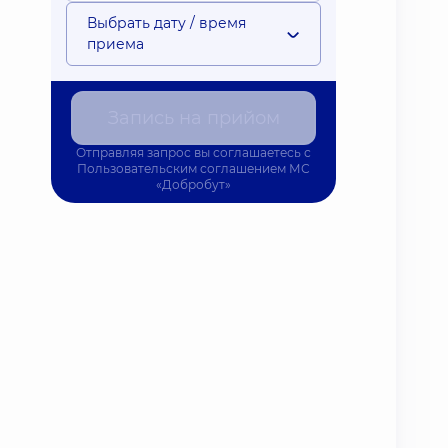
Выбрать дату / время
приема
Запись на прийом
Отправляя запрос вы соглашаетесь с
Пользовательским соглашением
МС
«Добробут»