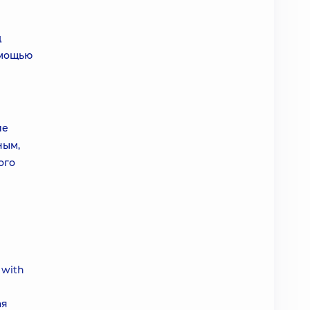
д
омощью
ие
ным,
ого
 with
ая